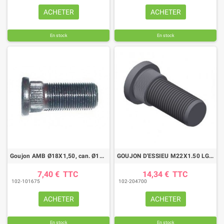
ACHETER
ACHETER
En stock
En stock
Goujon AMB Ø18X1,50, can. Ø19,5 long 54 mm ADR
GOUJON D'ESSIEU M22X1.50 LG77 Ø 24 ADR
7,40 €
TTC
14,34 €
TTC
102-101675
102-204700
ACHETER
ACHETER
En stock
En stock