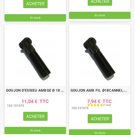
ACHETER
ACHETER
En stock
En stock
GOUJON D'ESSIEU AMBGE Ø 18 CAN 19.5 L67
GOUJON AMB FIL Ø18CANNEL.Ø22,5 LG 72
11,04 €
TTC
7,94 €
TTC
102-101075
102-101076
ACHETER
ACHETER
En stock
En stock