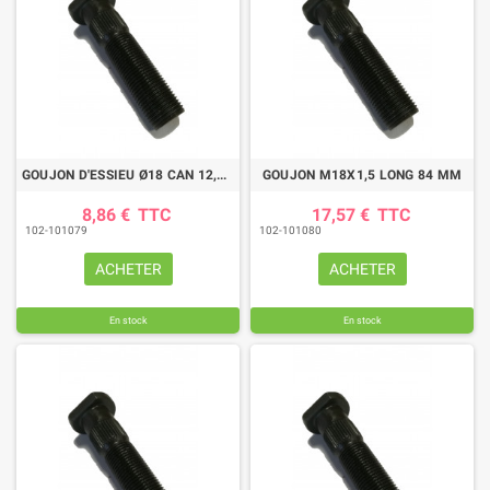
GOUJON D'ESSIEU Ø18 CAN 12,5LG 81
GOUJON M18X1,5 LONG 84 MM
8,86 €
TTC
17,57 €
TTC
102-101079
102-101080
ACHETER
ACHETER
En stock
En stock