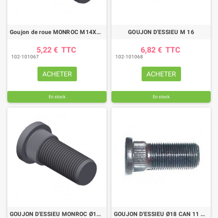
Goujon de roue MONROC M14X1,5 Long. 49
GOUJON D'ESSIEU M 16
5,22 €
TTC
6,82 €
TTC
102-101067
102-101068
ACHETER
ACHETER
En stock
En stock
GOUJON D'ESSIEU MONROC Ø16CAN 9MM LG 37 Ø16,5
GOUJON D'ESSIEU Ø18 CAN 11 L54