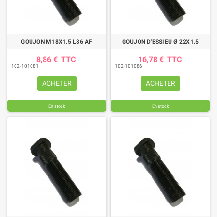
GOUJON M18X1.5 L86 AF
GOUJON D'ESSIEU Ø 22X1.5
8,86 €
TTC
16,78 €
TTC
102-101081
102-101086
ACHETER
ACHETER
En stock
En stock