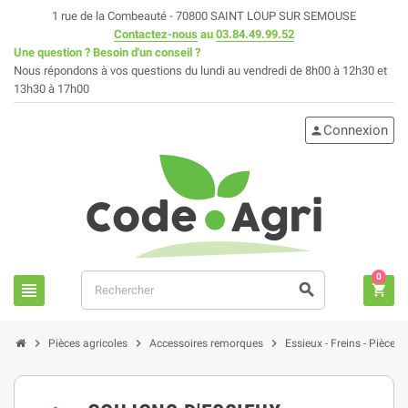
1 rue de la Combeauté - 70800 SAINT LOUP SUR SEMOUSE
Contactez-nous
au
03.84.49.99.52
Une question ? Besoin d'un conseil ?
Nous répondons à vos questions du lundi au vendredi de 8h00 à 12h30 et
13h30 à 17h00
Connexion
person
0
view_headline
search
shopping_cart
chevron_right
chevron_right
chevron_right
Pièces agricoles
Accessoires remorques
Essieux - Freins - Pièces