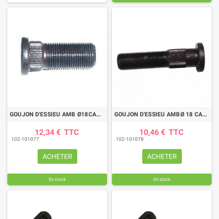
GOUJON D'ESSIEU AMB Ø18CAN Ø19,5 X 11 LG75
GOUJON D'ESSIEU AMBØ 18 CAN 20,5 MM LG77
12,34 €
TTC
10,46 €
TTC
102-101077
102-101078
ACHETER
ACHETER
En stock
En stock