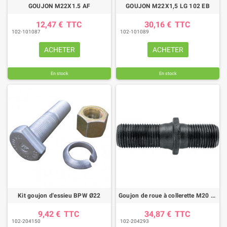
GOUJON M22X1.5 AF
GOUJON M22X1,5 LG 102 EB
12,47 €
TTC
30,16 €
TTC
102-101087
102-101089
(1 avis)
ACHETER
ACHETER
En stock
En stock
Kit goujon d'essieu BPW Ø22
Goujon de roue à collerette M20 x 1,5
9,42 €
TTC
34,87 €
TTC
102-204150
102-204293