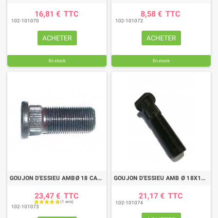
16,81 €
TTC
8,58 €
TTC
102-101070
102-101072
ACHETER
ACHETER
En stock
En stock
GOUJON D'ESSIEU AMBØ 18 CAN 20.5 MM LG 59
GOUJON D'ESSIEU AMB Ø 18X150 CAN 19.5 L65
23,47 €
TTC
21,17 €
TTC
102-101074
102-101073