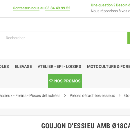
Une question ? Besoin d
Contactez-nous
au
03.84.49.99.52
Nous répondons à vos q
OLES
ELEVAGE
ATELIER - EPI - LOISIRS
MOTOCULTURE & FORE
NOS PROMOS
Essieux - Freins - Pièces détachées
chevron_right
Pièces détachées essieux
chevron_right
Gou
GOUJON D'ESSIEU AMB Ø18CA