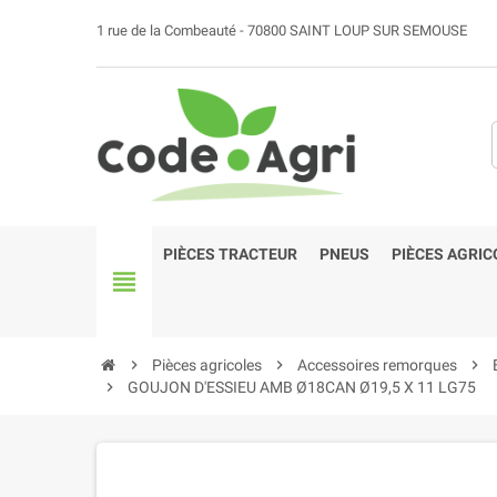
1 rue de la Combeauté - 70800 SAINT LOUP SUR SEMOUSE
PIÈCES TRACTEUR
PNEUS
PIÈCES AGRIC
view_headline
chevron_right
Pièces agricoles
chevron_right
Accessoires remorques
chevron_right
chevron_right
GOUJON D'ESSIEU AMB Ø18CAN Ø19,5 X 11 LG75