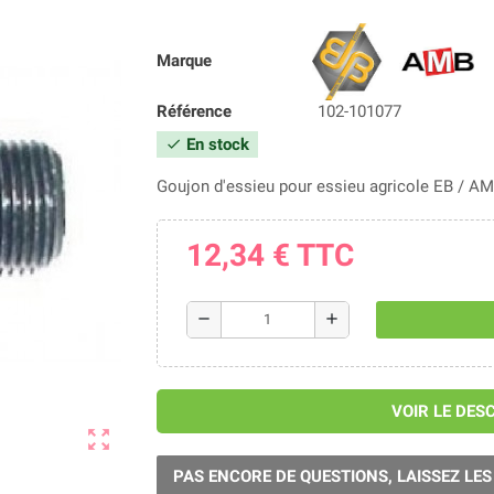
Marque
Référence
102-101077
En stock
check
Goujon d'essieu pour essieu agricole EB / A
12,34 €
TTC
remove
add
VOIR LE DES
zoom_out_map
PAS ENCORE DE QUESTIONS, LAISSEZ LES