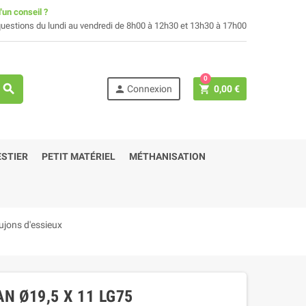
'un conseil ?
uestions du lundi au vendredi de 8h00 à 12h30 et 13h30 à 17h00
0
search
person
shopping_cart
Connexion
0,00 €
STIER
PETIT MATÉRIEL
MÉTHANISATION
jons d'essieux
N Ø19,5 X 11 LG75