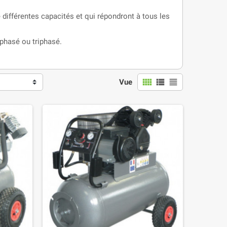
différentes capacités et qui répondront à tous les
ophasé ou triphasé.
view_comfy
view_list
view_headline
Vue