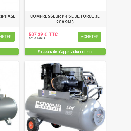
RIPHASE
COMPRESSEUR PRISE DE FORCE 3L
2CV 9M3
507,29 €
TTC
HETER
ACHETER
101-110948
En cours de réapprovisionnement