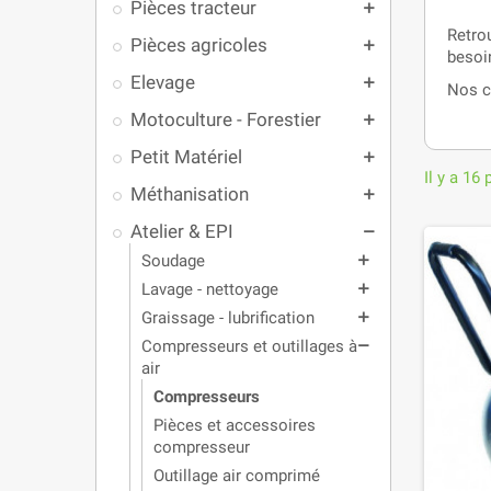
Pièces tracteur
add
Retro
Pièces agricoles
add
besoi
Elevage
add
Nos c
Motoculture - Forestier
add
Petit Matériel
add
Il y a 16 
Méthanisation
add
Atelier & EPI
remove
Soudage
add
Lavage - nettoyage
add
Graissage - lubrification
add
Compresseurs et outillages à
remove
air
Compresseurs
Pièces et accessoires
compresseur
Outillage air comprimé