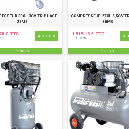
ESSEUR 200L 3CV TRIPHASE
COMPRESSEUR 270L 5,5CV T
23M3
35M3
,70 €
TTC
1 515,18 €
TTC
ACHETER
AC
37
101-110940
En stock
En stock