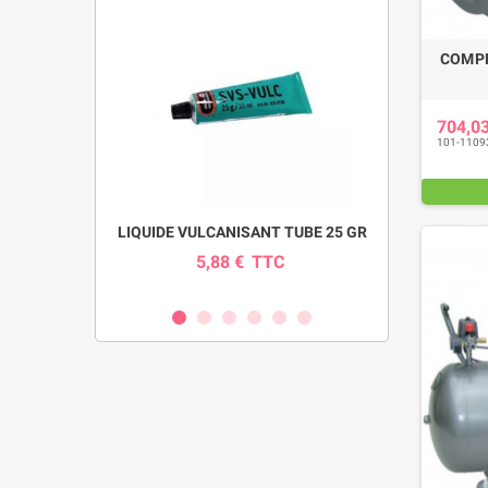
COMPR
704,0
101-1109
pour pompe
LIQUIDE VULCANISANT TUBE 25 GR
INDICAT
SI
5,88 €
TTC
0
C