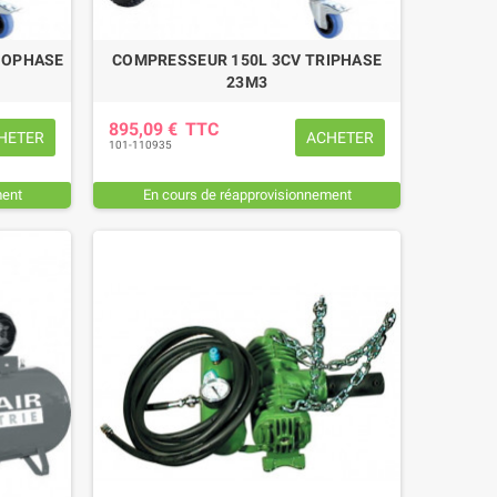
NOPHASE
COMPRESSEUR 150L 3CV TRIPHASE
23M3
895,09 €
TTC
HETER
ACHETER
101-110935
ment
En cours de réapprovisionnement
ANILLE COMPLETE TORSE FIL 7
MANILLE TORSE FIL 7 MM Ø T
MM Ø TROU 8,5 MM
8,5 MM
10,56 €
TTC
7,08 €
TTC