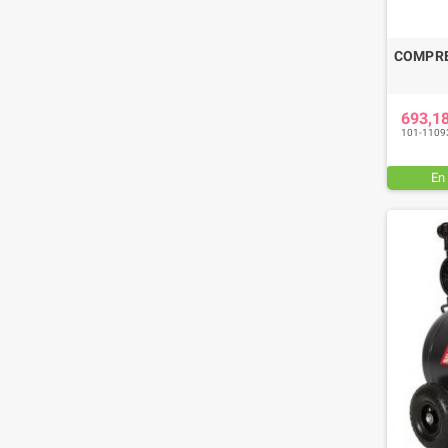
COMPRE
693,1
101-1109
En