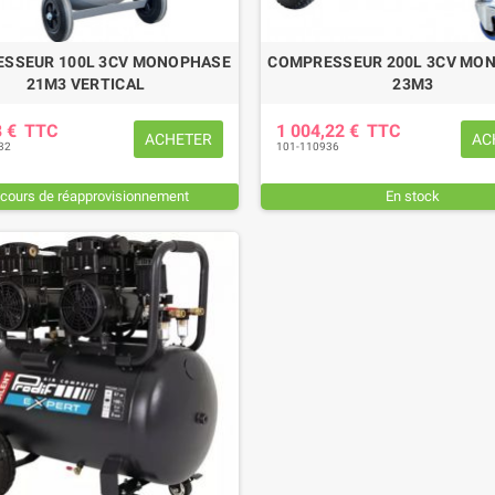
SSEUR 100L 3CV MONOPHASE
COMPRESSEUR 200L 3CV MO
21M3 VERTICAL
23M3
8 €
TTC
1 004,22 €
TTC
ACHETER
AC
32
101-110936
 cours de réapprovisionnement
En stock