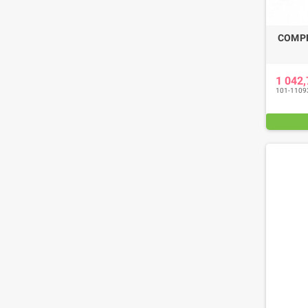
COMPR
1 042
101-1109