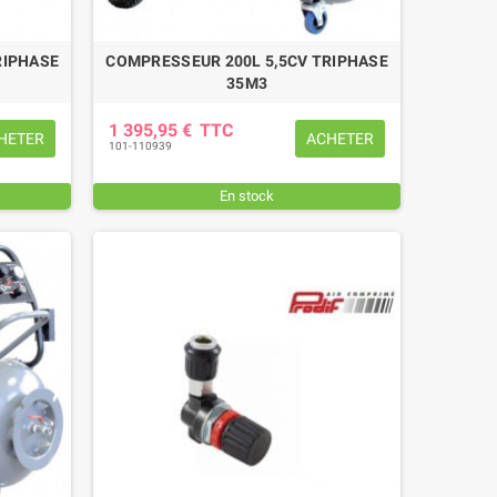
RIPHASE
COMPRESSEUR 200L 5,5CV TRIPHASE
35M3
1 395,95 €
TTC
HETER
ACHETER
101-110939
En stock