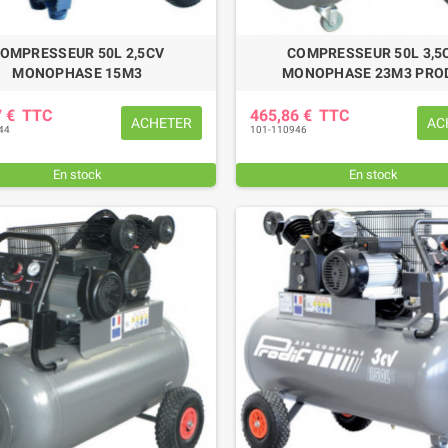
OMPRESSEUR 50L 2,5CV
COMPRESSEUR 50L 3,5
MONOPHASE 15M3
MONOPHASE 23M3 PRO
7 €
TTC
465,86 €
TTC
ACHETER
AC
44
101-110946
En stock
En stock