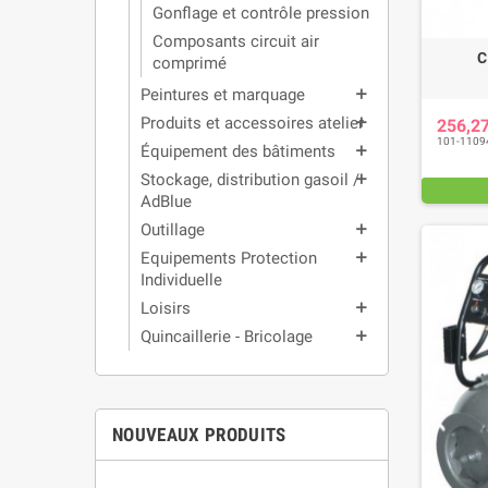
Gonflage et contrôle pression
Composants circuit air
C
comprimé
Peintures et marquage
add
Produits et accessoires atelier
add
256,2
101-1109
Équipement des bâtiments
add
Stockage, distribution gasoil /
add
AdBlue
Outillage
add
Equipements Protection
add
Individuelle
Loisirs
add
Quincaillerie - Bricolage
add
NOUVEAUX PRODUITS