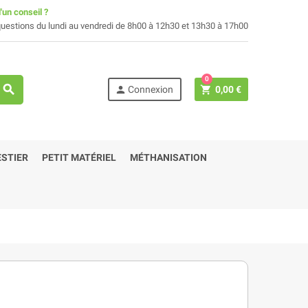
'un conseil ?
uestions du lundi au vendredi de 8h00 à 12h30 et 13h30 à 17h00
0
search
person
shopping_cart
Connexion
0,00 €
STIER
PETIT MATÉRIEL
MÉTHANISATION