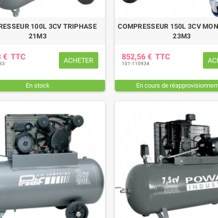
ESSEUR 100L 3CV TRIPHASE
COMPRESSEUR 150L 3CV MO
21M3
23M3
3 €
TTC
852,56 €
TTC
ACHETER
AC
33
101-110934
En stock
En cours de réapprovisionne
EUR DE SERRAGE 27
PATIN D'USURE (intérieur)
M
FAUCHEUSE POTTINGER
,85 €
TTC
78,36 €
TTC