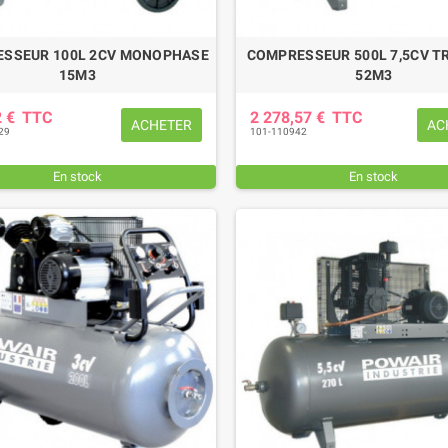
SSEUR 100L 2CV MONOPHASE
COMPRESSEUR 500L 7,5CV T
15M3
52M3
2 €
TTC
2 278,57 €
TTC
ACHETER
AC
29
101-110942
En stock
En stock