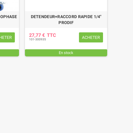
NOPHASE
DETENDEUR+RACCORD RAPIDE 1/4"
PRODIF
27,77 €
TTC
HETER
ACHETER
101-300935
En stock