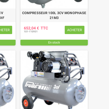
CV
COMPRESSEUR 100L 3CV MONOPHASE
DIF
21M3
652,04 €
TTC
HETER
ACHETER
101-110931
En stock