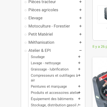
Pièces tracteur
add
Pièces agricoles
add
Elevage
add
Motoculture - Forestier
add
Petit Matériel
add
Méthanisation
add
Il y a 26 
Atelier & EPI
remove
Soudage
add
Lavage - nettoyage
add
Graissage - lubrification
add
Compresseurs et outillages à
add
air
Peintures et marquage
add
Produits et accessoires atelier
add
Équipement des bâtiments
add
Stockage, distribution gasoil /
remove