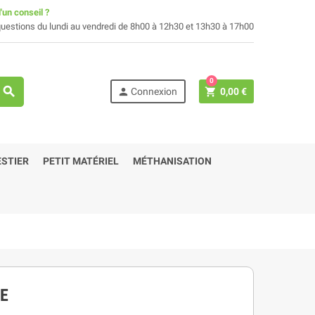
'un conseil ?
uestions du lundi au vendredi de 8h00 à 12h30 et 13h30 à 17h00
0
search
person
shopping_cart
Connexion
0,00 €
STIER
PETIT MATÉRIEL
MÉTHANISATION
E