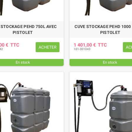
 STOCKAGE PEHD 750L AVEC
CUVE STOCKAGE PEHD 1000 
PISTOLET
PISTOLET
,00 €
TTC
1 401,00 €
TTC
ACHETER
AC
42
101-301043
En stock
En stock