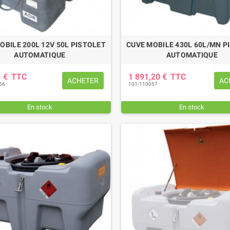
OBILE 200L 12V 50L PISTOLET
CUVE MOBILE 430L 60L/MN P
AUTOMATIQUE
AUTOMATIQUE
1 €
TTC
1 891,20 €
TTC
ACHETER
AC
56
101-110057
En stock
En stock