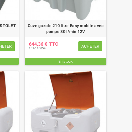
ISTOLET
Cuve gazole 210 litre Easy mobile avec
pompe 30 l/min 12V
644,36 €
TTC
HETER
ACHETER
101-110054
En stock