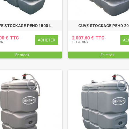
VE STOCKAGE PEHD 1500 L
CUVE STOCKAGE PEHD 20
,00 €
TTC
2 007,60 €
TTC
ACHETER
AC
36
101-301037
En stock
En stock