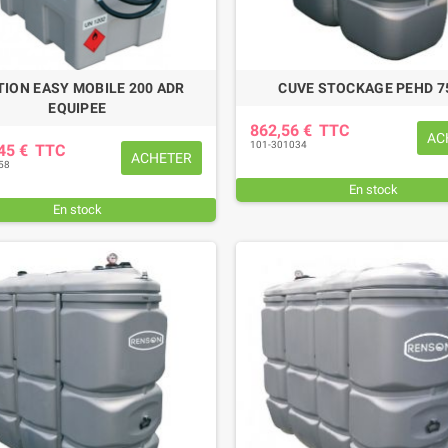
TION EASY MOBILE 200 ADR
CUVE STOCKAGE PEHD 7
EQUIPEE
862,56 €
TTC
AC
101-301034
,45 €
TTC
ACHETER
58
En stock
En stock