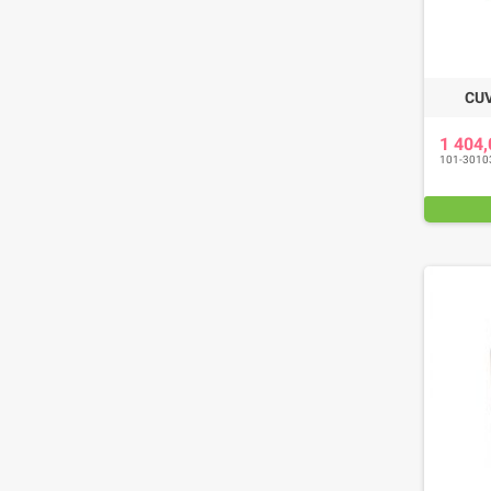
CU
1 404
101-3010