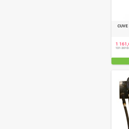
CUVE
1 161
101-3010