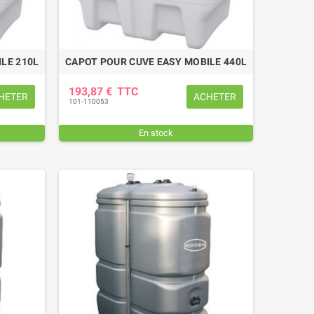
LE 210L
CAPOT POUR CUVE EASY MOBILE 440L
193,87 €
TTC
HETER
ACHETER
101-110053
En stock
ANILLE COMPLETE TORSE FIL 7
MANILLE TORSE FIL 7 MM Ø T
MM Ø TROU 8,5 MM
8,5 MM
10,56 €
TTC
7,08 €
TTC