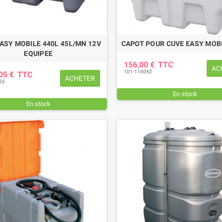
ASY MOBILE 440L 45L/MN 12V
CAPOT POUR CUVE EASY MOBI
EQUIPEE
156,00 €
TTC
AC
101-110052
,05 €
TTC
ACHETER
55
En stock
EUR DE SERRAGE 27
PATIN D'USURE (intérieur)
M
En stock
FAUCHEUSE POTTINGER
,85 €
TTC
78,36 €
TTC