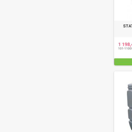
STA
1 198
101-1100