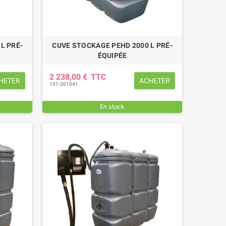
L PRÉ-
CUVE STOCKAGE PEHD 2000 L PRÉ-
ÉQUIPÉE
2 238,00 €
TTC
HETER
ACHETER
101-301041
En stock