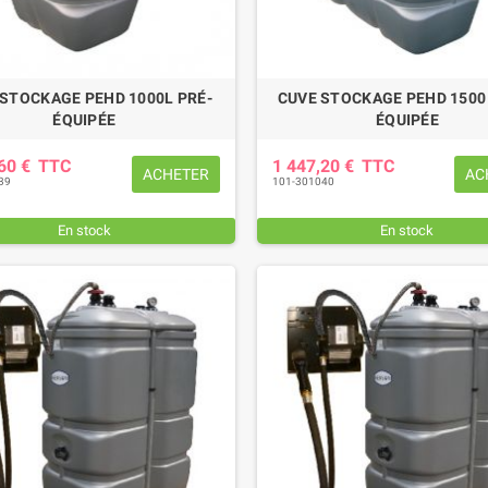
 STOCKAGE PEHD 1000L PRÉ-
CUVE STOCKAGE PEHD 1500 
ÉQUIPÉE
ÉQUIPÉE
,60 €
TTC
1 447,20 €
TTC
ACHETER
AC
39
101-301040
En stock
En stock