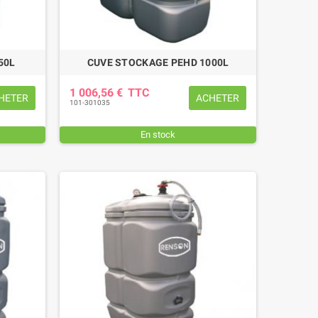
50L
CUVE STOCKAGE PEHD 1000L
1 006,56 €
TTC
HETER
ACHETER
101-301035
En stock