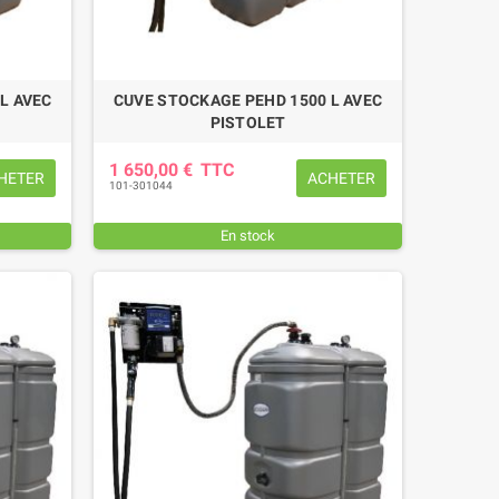
L AVEC
CUVE STOCKAGE PEHD 1500 L AVEC
PISTOLET
1 650,00 €
TTC
HETER
ACHETER
101-301044
En stock