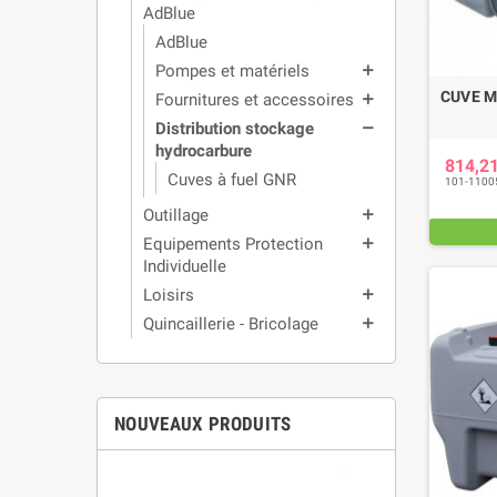
AdBlue
AdBlue
Pompes et matériels
add
CUVE M
Fournitures et accessoires
add
Distribution stockage
remove
hydrocarbure
814,2
Cuves à fuel GNR
101-1100
Outillage
add
Equipements Protection
add
Individuelle
Loisirs
add
Quincaillerie - Bricolage
add
NOUVEAUX PRODUITS