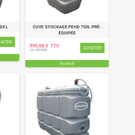
00 L
CUVE STOCKAGE PEHD 750L PRÉ-
ÉQUIPÉE
HETER
990,00 €
TTC
ACHETER
101-301038
En stock