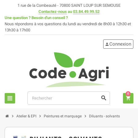
1 rue de la Combeauté - 70800 SAINT LOUP SUR SEMOUSE
Contactez-nous
au
03.84.49.99.52
Une question ? Besoin d'un conseil ?
Nous répondons à vos questions du lundi au vendredi de 8h00 à 12h30 et
13h30 à 17h00
Connexion
person
0
view_headline
search
shopping_cart
chevron_right
chevron_right
chevron_right
Atelier & EPI
Peintures et marquage
Diluants - solvants