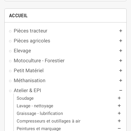
ACCUEIL
Pièces tracteur
add
Pièces agricoles
add
Elevage
add
Motoculture - Forestier
add
Petit Matériel
add
Méthanisation
add
Atelier & EPI
remove
Soudage
add
Lavage - nettoyage
add
Graissage - lubrification
add
Compresseurs et outillages à air
add
Peintures et marquage
remove