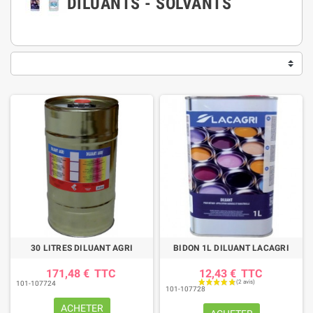
DILUANTS - SOLVANTS
30 LITRES DILUANT AGRI
BIDON 1L DILUANT LACAGRI
171,48 €
TTC
12,43 €
TTC
101-107724
101-107728
ACHETER