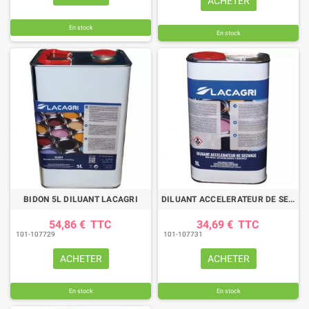
ACHETER
En stock
En stock
BIDON 5L DILUANT LACAGRI
DILUANT ACCELERATEUR DE SECHAGE 1L
54,86 €
TTC
34,69 €
TTC
101-107729
101-107731
ACHETER
ACHETER
En stock
En stock