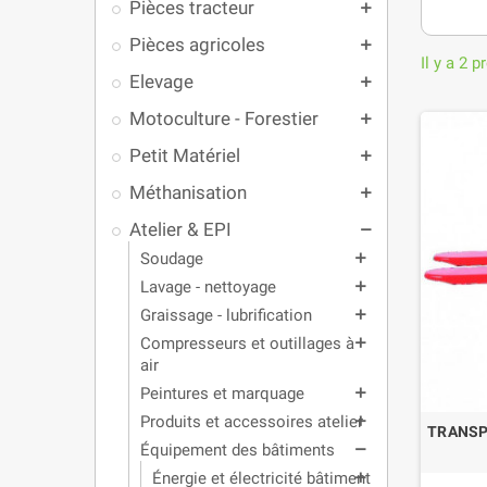
Pièces tracteur
add
Pièces agricoles
add
Il y a 2 p
Elevage
add
Motoculture - Forestier
add
Petit Matériel
add
Méthanisation
add
Atelier & EPI
remove
Soudage
add
Lavage - nettoyage
add
Graissage - lubrification
add
Compresseurs et outillages à
add
air
Peintures et marquage
add
Produits et accessoires atelier
add
TRANSP
Équipement des bâtiments
remove
Énergie et électricité bâtiment
add