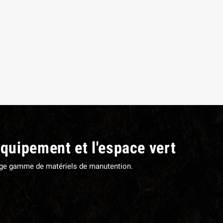
ANILLE COMPLETE TORSE FIL 7
MANILLE TORSE FIL 7 MM Ø T
MM Ø TROU 8,5 MM
8,5 MM
10,56 €
TTC
7,08 €
TTC
équipement et l'espace vert
large gamme de matériels de manutention.