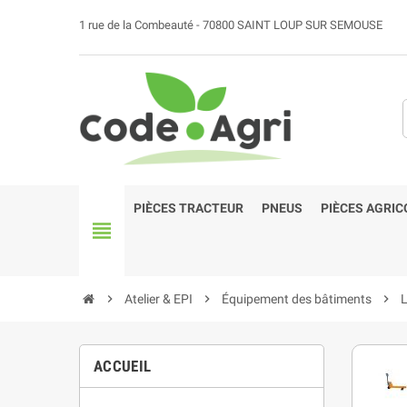
1 rue de la Combeauté - 70800 SAINT LOUP SUR SEMOUSE
PIÈCES TRACTEUR
PNEUS
PIÈCES AGRIC
view_headline
chevron_right
Atelier & EPI
chevron_right
Équipement des bâtiments
chevron_right
L
ACCUEIL