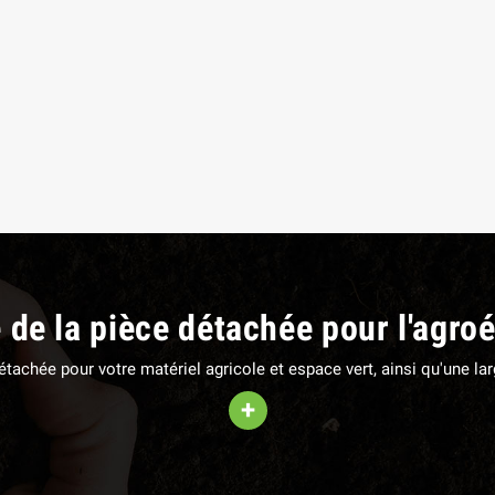
EUR DE SERRAGE 27
PATIN D'USURE (intérieur)
M
FAUCHEUSE POTTINGER
,85 €
TTC
78,36 €
TTC
e de la pièce détachée pour l'agro
 détachée pour votre matériel agricole et espace vert, ainsi qu'une 
+