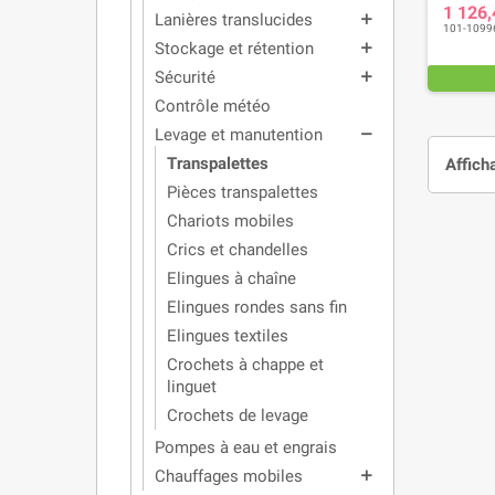
1 126
Lanières translucides
add
101-1099
Stockage et rétention
add
Sécurité
add
Contrôle météo
Levage et manutention
remove
Transpalettes
Affich
Pièces transpalettes
Chariots mobiles
Crics et chandelles
Elingues à chaîne
Elingues rondes sans fin
Elingues textiles
Crochets à chappe et
linguet
Crochets de levage
Pompes à eau et engrais
Chauffages mobiles
add