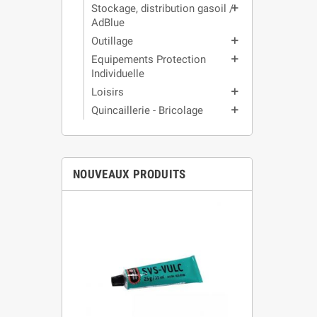
Stockage, distribution gasoil /
add
AdBlue
Outillage
add
Equipements Protection
add
Individuelle
Loisirs
add
Quincaillerie - Bricolage
add
NOUVEAUX PRODUITS