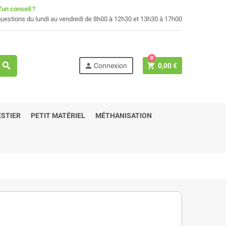
'un conseil ?
uestions du lundi au vendredi de 8h00 à 12h30 et 13h30 à 17h00
0
search
person
shopping_cart
Connexion
0,00 €
STIER
PETIT MATÉRIEL
MÉTHANISATION