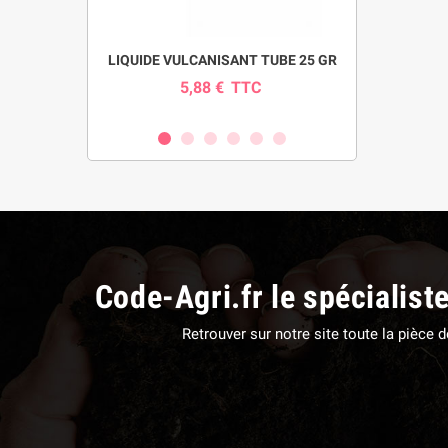
pour pompe
LIQUIDE VULCANISANT TUBE 25 GR
INDICAT
SI
5,88 €
TTC
0
C
Code-Agri.fr le spécialist
Retrouver sur notre site toute la pièce