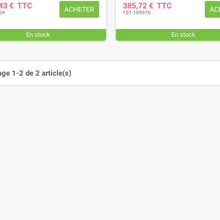
,43 €
TTC
385,72 €
TTC
ACHETER
AC
69
101-109970
En stock
En stock
age 1-2 de 2 article(s)