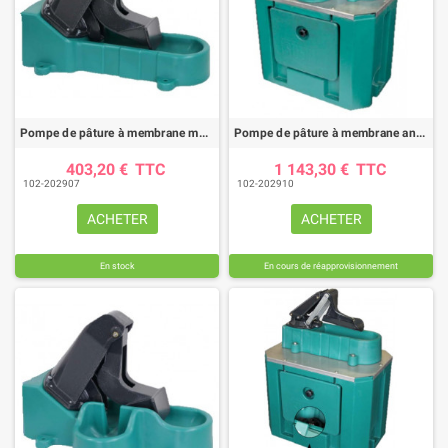
Pompe de pâture à membrane modèle 547 standard SUEVIA
Pompe de pâture à membrane antigel modèle 553 WINTERPROOF junior SUEVIA
403,20 €
TTC
1 143,30 €
TTC
102-202907
102-202910
ACHETER
ACHETER
En stock
En cours de réapprovisionnement