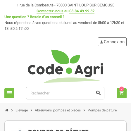
1 rue de la Combeauté - 70800 SAINT LOUP SUR SEMOUSE
Contactez-nous
au
03.84.49.99.52
Une question ? Besoin d'un conseil ?
Nous répondons à vos questions du lundi au vendredi de 8h00 à 12h30 et
13h30 à 17h00
Connexion
person
0
view_headline
search
shopping_cart
chevron_right
chevron_right
chevron_right
Elevage
Abreuvoirs, pompes et pièces
Pompes de pâture