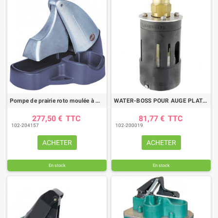
Pompe de prairie roto moulée à membrane 1 bovin adulte et 1 veau
WATER-BOSS POUR AUGE PLATE BASCULANTE
277,50 €
TTC
81,77 €
TTC
102-204157
102-200019
ACHETER
ACHETER
En stock
En stock