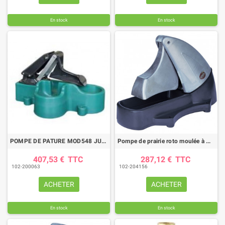
En stock
En stock
POMPE DE PATURE MOD548 JUNIOR
Pompe de prairie roto moulée à membrane 1 bovin
407,53 €
TTC
287,12 €
TTC
102-200063
102-204156
ACHETER
ACHETER
En stock
En stock