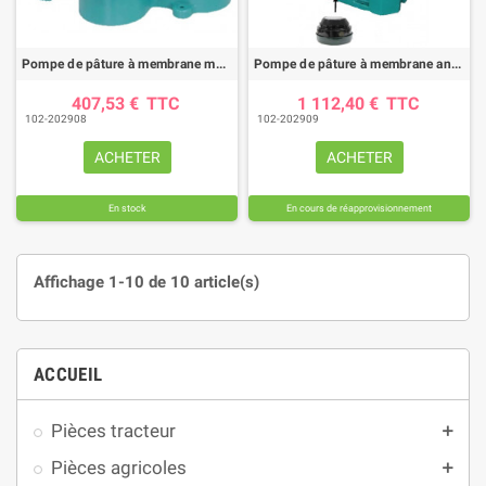
Pompe de pâture à membrane modèle 548 junior SUEVIA
Pompe de pâture à membrane antigel modèle 552 WINTERPROOF SUEVIA
407,53 €
TTC
1 112,40 €
TTC
102-202908
102-202909
ACHETER
ACHETER
En stock
En cours de réapprovisionnement
Affichage 1-10 de 10 article(s)
ACCUEIL
Pièces tracteur
add
Pièces agricoles
add