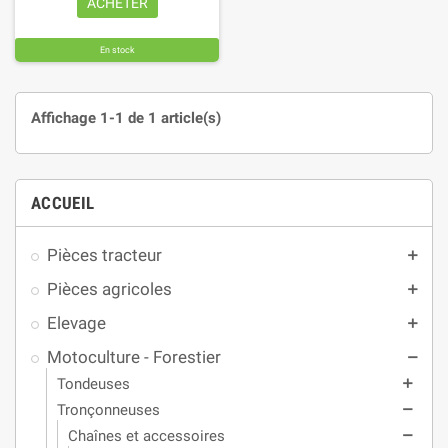
ACHETER
En stock
Affichage 1-1 de 1 article(s)
ACCUEIL
Pièces tracteur
add
Pièces agricoles
add
Elevage
add
Motoculture - Forestier
remove
Tondeuses
add
Tronçonneuses
remove
Chaînes et accessoires
remove