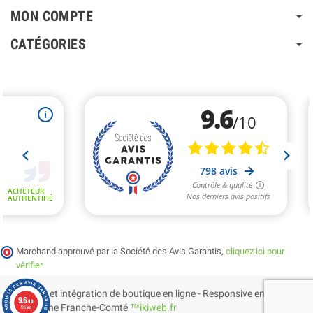
MON COMPTE
CATÉGORIES
Marchand approuvé par la Société des Avis Garantis,
cliquez ici pour
vérifier
.
Création et intégration de boutique en ligne - Responsive en
9.6
/10
Bourgogne Franche-Comté
™ikiweb.fr
798 avis