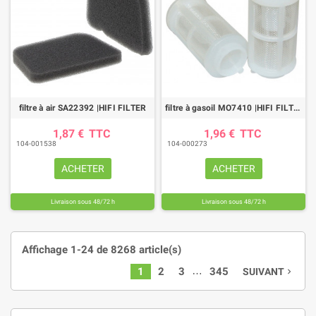
filtre à air SA22392 |HIFI FILTER
filtre à gasoil MO7410 |HIFI FILTER
1,87 €
TTC
1,96 €
TTC
104-001538
104-000273
ACHETER
ACHETER
Livraison sous 48/72 h
Livraison sous 48/72 h
Affichage 1-24 de 8268 article(s)
…
1
2
3
345
SUIVANT
navigate_next