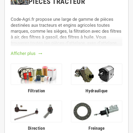
PIÈCES TRACTEUR
Code-Agri.fr propose une large de gamme de pièces
destinées aux tracteurs et engins agricoles toutes
marques, comme les sièges, la filtration avec des filtres
à air, des filtres à gasoil, des filtres à huile. Vous
trouverez toutes les pièces d'attelage, axes d'attelage,
barre 3 point, barre de poussée hydraulique et une
Afficher plus
trending_flat
panoplie de barres d'attelage et de barres rondes
automatiques. Nous proposons également des
alternateurs, démarreurs et accessoires électriques.
Code-Agri.fr travaille avec les plus grandes marques
telles que Walterscheid, MAHLE Letrika, GRAMMER,
HIFI FILTER, CBM, FIAMM
Filtration
Hydraulique
Direction
Freinage