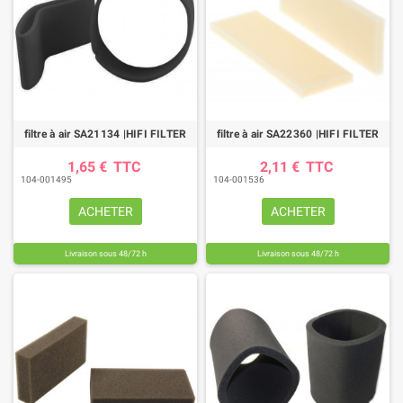
filtre à air SA21134 |HIFI FILTER
filtre à air SA22360 |HIFI FILTER
1,65 €
TTC
2,11 €
TTC
104-001495
104-001536
ACHETER
ACHETER
Livraison sous 48/72 h
Livraison sous 48/72 h