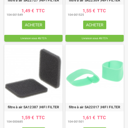
filtre à air SA22727 |HIFI FILTER
filtre à air SA22309 |HIFI FILTER
1,49 €
TTC
1,55 €
TTC
104-001549
104-001525
ACHETER
ACHETER
Livraison sous 48/72 h
Livraison sous 48/72 h
(1 avis)
filtre à air SA12387 |HIFI FILTER
filtre à air SA22017 |HIFI FILTER
1,59 €
TTC
1,61 €
TTC
104-000685
104-001501