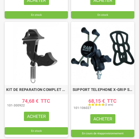
ACHETER
ACHETER
En stock
En stock
KIT DE REPARATION COMPLET CROCHET CAT3 ET 3L WALTERSCHEID 1202397 / E202397 / 1200002 / E200002
SUPPORT TELEPHONE X-GRIP SUR BASE FILETEE 3/8"
74,68 €
TTC
68,15 €
TTC
101-300922
101-106027
ACHETER
ACHETER
En stock
En cours de réapprovisionnement