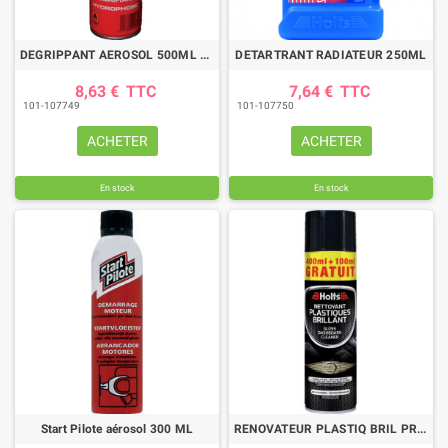
DEGRIPPANT AEROSOL 500ML DLH18
DETARTRANT RADIATEUR 250ML
8,63 €
TTC
7,64 €
TTC
101-107749
101-107750
ACHETER
ACHETER
En stock
En stock
Start Pilote aérosol 300 ML
RENOVATEUR PLASTIQ BRIL PROMO 400 100ML GRATUIT