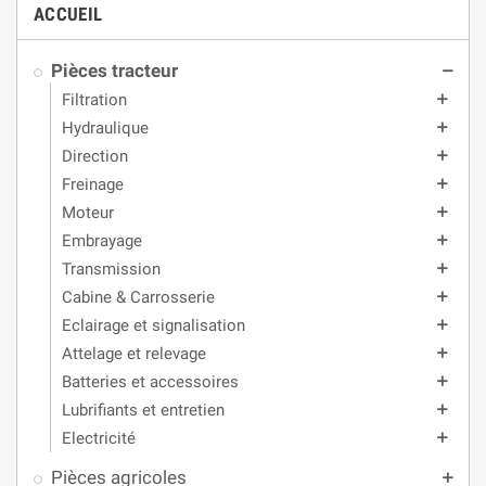
ACCUEIL
Pièces tracteur
remove
Filtration
add
Hydraulique
add
Direction
add
Freinage
add
Moteur
add
Embrayage
add
Transmission
add
Cabine & Carrosserie
add
Eclairage et signalisation
add
Attelage et relevage
add
Batteries et accessoires
add
Lubrifiants et entretien
add
Electricité
add
Pièces agricoles
add