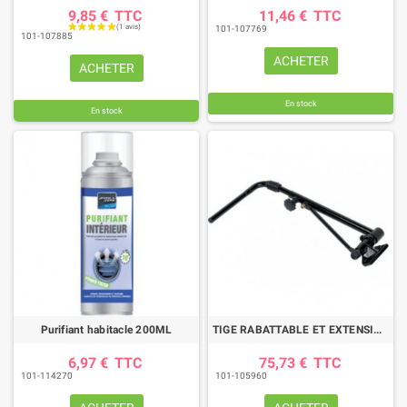
9,85 €
TTC
11,46 €
TTC
101-107769
101-107885
ACHETER
ACHETER
En stock
En stock
Purifiant habitacle 200ML
TIGE RABATTABLE ET EXTENSIBLE POUR RETROVISEUR DROIT
6,97 €
TTC
75,73 €
TTC
101-114270
101-105960