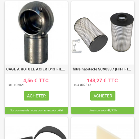
CAGE A ROTULE ACIER D13 FILETAGE M8
filtre habitacle SC90337 |HIFI FILTER
4,56 €
TTC
143,27 €
TTC
101-106021
104-002315
ACHETER
ACHETER
Sur commande : nous contacter pour délai
Livraison sous 48/72 h