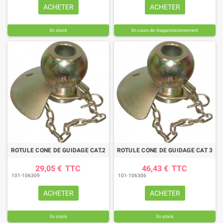
ACHETER
ACHETER
En stock
En cours de réapprovisionnement
ROTULE CONE DE GUIDAGE CAT.2
ROTULE CONE DE GUIDAGE CAT 3
29,05 €
TTC
46,43 €
TTC
101-106309
101-106306
ACHETER
ACHETER
En stock
En stock