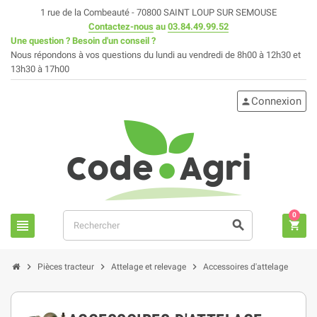
1 rue de la Combeauté - 70800 SAINT LOUP SUR SEMOUSE
Contactez-nous
au
03.84.49.99.52
Une question ? Besoin d'un conseil ?
Nous répondons à vos questions du lundi au vendredi de 8h00 à 12h30 et
13h30 à 17h00
Connexion
person
0
view_headline
search
shopping_cart
chevron_right
chevron_right
chevron_right
Pièces tracteur
Attelage et relevage
Accessoires d'attelage