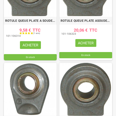
ROTULE QUEUE PLATE A SOUDER CAT 1
ROTULE QUEUE PLATE ASOUDER CAT 3 DIAM INT 32,2
9,58 €
TTC
20,06 €
TTC
101-106323
101-106314
ACHETER
ACHETER
En stock
En stock