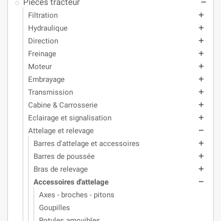
Pièces tracteur
remove
Filtration
add
Hydraulique
add
Direction
add
Freinage
add
Moteur
add
Embrayage
add
Transmission
add
Cabine & Carrosserie
add
Eclairage et signalisation
add
Attelage et relevage
remove
Barres d'attelage et accessoires
add
Barres de poussée
add
Bras de relevage
add
Accessoires d'attelage
remove
Axes - broches - pitons
Goupilles
Rotules amovibles