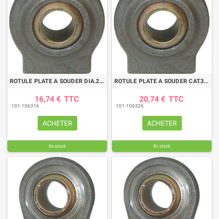
ROTULE PLATE A SOUDER DIA.28,4
ROTULE PLATE A SOUDER CAT.3 DIA.36
16,74 €
TTC
20,74 €
TTC
101-106316
101-106326
ACHETER
ACHETER
En stock
En stock