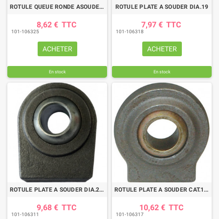
ROTULE QUEUE RONDE ASOUDER DIA M INT 20,2
ROTULE PLATE A SOUDER DIA.19
8,62 €
TTC
7,97 €
TTC
101-106325
101-106318
ACHETER
ACHETER
En stock
En stock
ROTULE PLATE A SOUDER DIA.22,4
ROTULE PLATE A SOUDER CAT.1 DIA.22
9,68 €
TTC
10,62 €
TTC
101-106311
101-106317