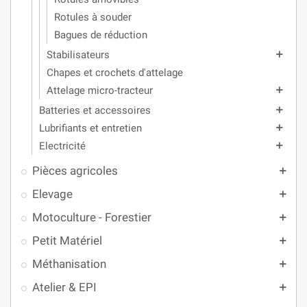
Rotules à souder
Bagues de réduction
Stabilisateurs
add
Chapes et crochets d'attelage
Attelage micro-tracteur
add
Batteries et accessoires
add
Lubrifiants et entretien
add
Electricité
add
Pièces agricoles
add
Elevage
add
Motoculture - Forestier
add
Petit Matériel
add
Méthanisation
add
Atelier & EPI
add