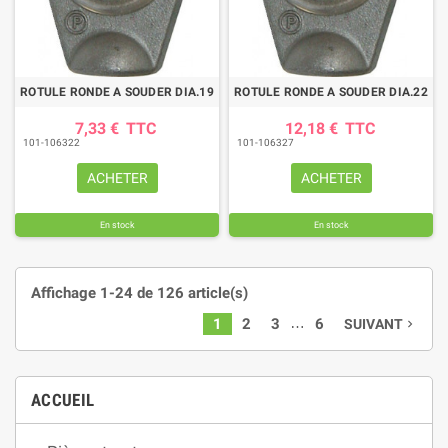
ROTULE RONDE A SOUDER DIA.19
ROTULE RONDE A SOUDER DIA.22
7,33 €
TTC
12,18 €
TTC
101-106322
101-106327
ACHETER
ACHETER
En stock
En stock
Affichage 1-24 de 126 article(s)
…
1
2
3
6
SUIVANT
navigate_next
ACCUEIL