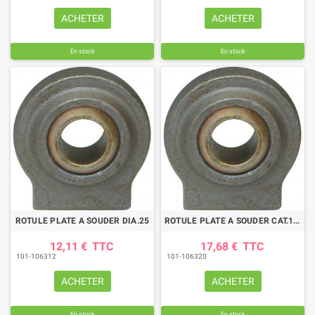
ACHETER
ACHETER
En stock
En stock
ROTULE PLATE A SOUDER DIA.25
ROTULE PLATE A SOUDER CAT.1/2 22-28
12,11 €
TTC
17,68 €
TTC
101-106312
101-106320
ACHETER
ACHETER
En stock
En stock