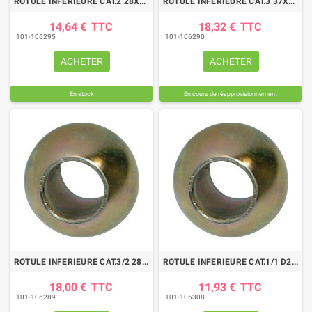
ROTULE INFERIEURE CAT.2 28X56 OR.WALTER
ROTULE INFERIEURE CAT.3 37X64 OR.WALTER
14,64 €
TTC
18,32 €
TTC
101-106295
101-106290
ACHETER
ACHETER
En stock
En cours de réapprovisionnement
ROTULE INFERIEURE CAT.3/2 28X64 OR.WALTER
ROTULE INFERIEURE CAT.1/1 D22,1 OR.WALTER
18,00 €
TTC
11,93 €
TTC
101-106289
101-106308