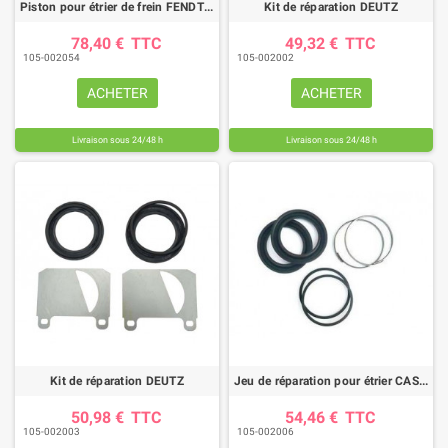
Piston pour étrier de frein FENDT (diamètre 40 mm)
Kit de réparation DEUTZ
78,40 €
TTC
49,32 €
TTC
105-002054
105-002002
ACHETER
ACHETER
Livraison sous 24/48 h
Livraison sous 24/48 h
Kit de réparation DEUTZ
Jeu de réparation pour étrier CASE IH
50,98 €
TTC
54,46 €
TTC
105-002003
105-002006