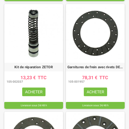
Kit de réparation ZETOR
Garnitures de frein avec rivets DEUTZ (diamètre 228mm)
13,23 €
TTC
78,31 €
TTC
105-002037
105-001957
ACHETER
ACHETER
Livraison sous 24/48 h
Livraison sous 24/48 h