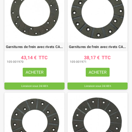
Garnitures de frein avec rivets CASE IH (diamètre 200mm)
Garnitures de frein avec rivets CASE IH (diamètre 142 mm)
43,14 €
TTC
38,17 €
TTC
105-001970
105-001971
ACHETER
ACHETER
Livraison sous 24/48 h
Livraison sous 24/48 h