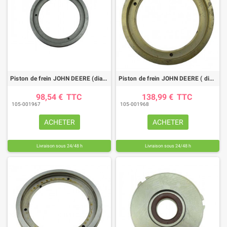
Piston de frein JOHN DEERE (diamètre 306 mm)
Piston de frein JOHN DEERE ( diamètre 306 mm)
98,54 €
TTC
138,99 €
TTC
105-001967
105-001968
ACHETER
ACHETER
Livraison sous 24/48 h
Livraison sous 24/48 h