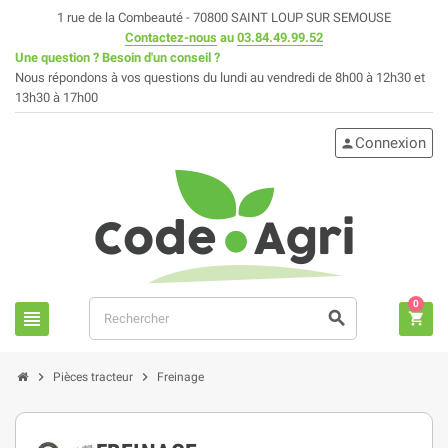
1 rue de la Combeauté - 70800 SAINT LOUP SUR SEMOUSE
Contactez-nous
au
03.84.49.99.52
Une question ? Besoin d'un conseil ?
Nous répondons à vos questions du lundi au vendredi de 8h00 à 12h30 et
13h30 à 17h00
Connexion
person
0
view_headline
search
shopping_cart
chevron_right
chevron_right
Pièces tracteur
Freinage