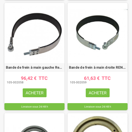
Bande de frein à main gauche Renault/CLAAS (diamètre 200mm)
Bande de frein à main droite RENAULT/CLAAS
96,42 €
TTC
61,63 €
TTC
105-002058
105-002059
ACHETER
ACHETER
Livraison sous 24/48 h
Livraison sous 24/48 h