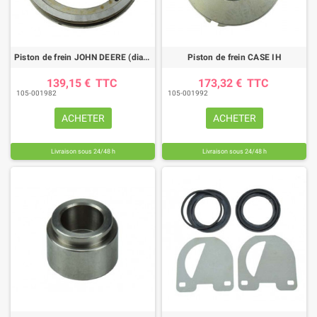
Piston de frein JOHN DEERE (diamètre 306 mm)
Piston de frein CASE IH
139,15 €
TTC
173,32 €
TTC
105-001982
105-001992
ACHETER
ACHETER
Livraison sous 24/48 h
Livraison sous 24/48 h