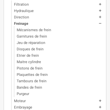
Filtration
add
Hydraulique
add
Direction
add
Freinage
remove
Mécanismes de frein
Garnitures de frein
Jeu de réparation
Disques de frein
Etrier de frein
Maitre cylindre
Pistons de frein
Plaquettes de frein
Tambours de frein
Bandes de frein
Purgeur
Moteur
add
Embrayage
add