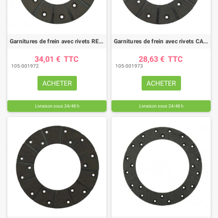
Garnitures de frein avec rivets RENAULT/CLAAS (diamètre 152 mm)
Garnitures de frein avec rivets CASE IH (diamètre 165 mm)
34,01 €
TTC
28,63 €
TTC
105-001972
105-001973
ACHETER
ACHETER
Livraison sous 24/48 h
Livraison sous 24/48 h