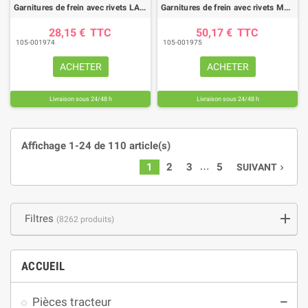
Garnitures de frein avec rivets LANDINI (diamètre 178 mm)
Garnitures de frein avec rivets MASSEY FERGUSON (diamètre 222 mm)
28,15 €
TTC
50,17 €
TTC
105-001974
105-001975
ACHETER
ACHETER
Livraison sous 24/48 h
Livraison sous 24/48 h
Affichage 1-24 de 110 article(s)
…
1
2
3
5
SUIVANT
navigate_next
Filtres
(8262 produits)
ACCUEIL
Pièces tracteur
remove