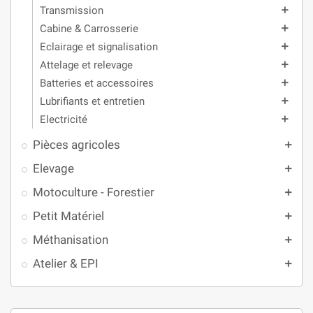
Transmission
add
Cabine & Carrosserie
add
Eclairage et signalisation
add
Attelage et relevage
add
Batteries et accessoires
add
Lubrifiants et entretien
add
Electricité
add
Pièces agricoles
add
Elevage
add
Motoculture - Forestier
add
Petit Matériel
add
Méthanisation
add
Atelier & EPI
add