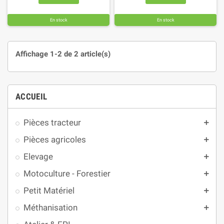
En stock
En stock
Affichage 1-2 de 2 article(s)
ACCUEIL
Pièces tracteur
add
Pièces agricoles
add
Elevage
add
Motoculture - Forestier
add
Petit Matériel
add
Méthanisation
add