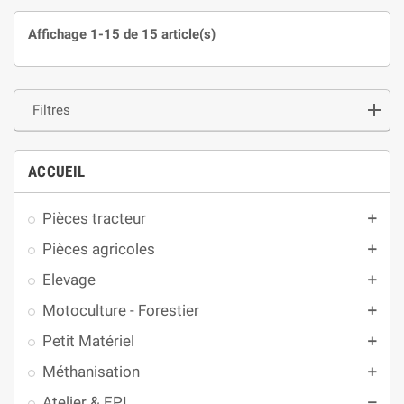
Affichage 1-15 de 15 article(s)
Filtres
ACCUEIL
Pièces tracteur
add
Pièces agricoles
add
Elevage
add
Motoculture - Forestier
add
Petit Matériel
add
Méthanisation
add
Atelier & EPI
remove