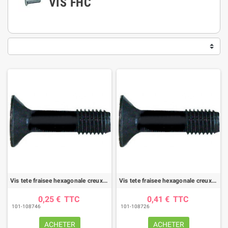
VIS FHC
Vis tete fraisee hexagonale creux 5x50 10.9 brut (bte de 50)
Vis tete fraisee hexagonale creux 10x35 10.9 brut (bte de 25)
0,25 €
TTC
0,41 €
TTC
101-108746
101-108726
ACHETER
ACHETER