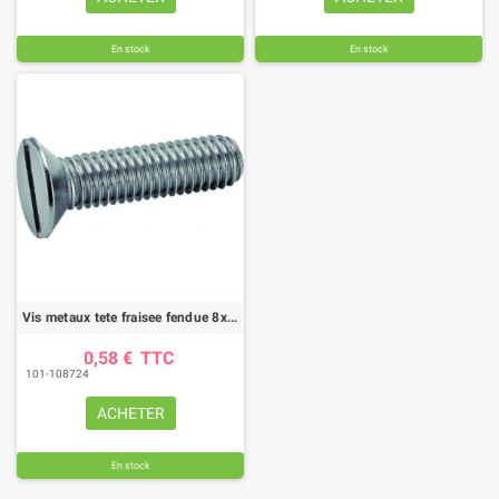
En stock
En stock
Vis metaux tete fraisee fendue 8x80 zn din963 (boite de 100)
0,58 €
TTC
101-108724
ACHETER
En stock