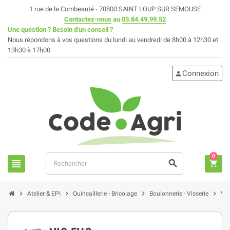
1 rue de la Combeauté - 70800 SAINT LOUP SUR SEMOUSE
Contactez-nous
au
03.84.49.99.52
Une question ? Besoin d'un conseil ?
Nous répondons à vos questions du lundi au vendredi de 8h00 à 12h30 et
13h30 à 17h00
Connexion
person
0
view_headline
search
shopping_cart
chevron_right
chevron_right
chevron_right
chevron_right
Atelier & EPI
Quincaillerie - Bricolage
Boulonnerie - Visserie
Vi