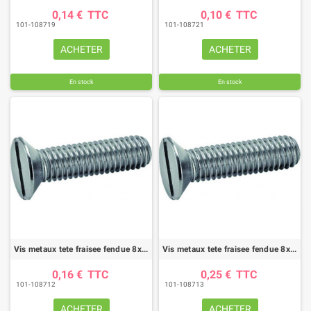
0,14 €
TTC
0,10 €
TTC
101-108719
101-108721
ACHETER
ACHETER
En stock
En stock
Vis metaux tete fraisee fendue 8x20 zn din963 (boite de 200)
Vis metaux tete fraisee fendue 8x40 zn din963 (boite de 200)
0,16 €
TTC
0,25 €
TTC
101-108712
101-108713
ACHETER
ACHETER