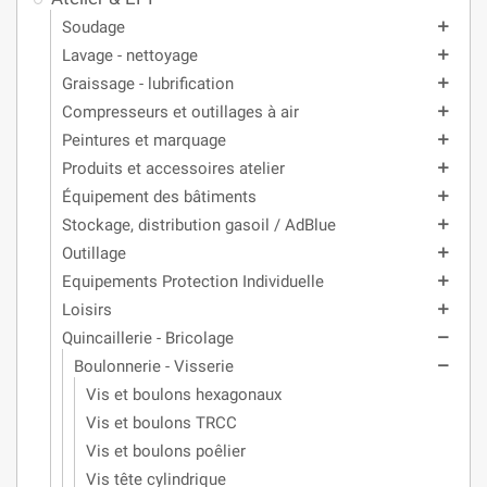
Soudage
add
Lavage - nettoyage
add
Graissage - lubrification
add
Compresseurs et outillages à air
add
Peintures et marquage
add
Produits et accessoires atelier
add
Équipement des bâtiments
add
Stockage, distribution gasoil / AdBlue
add
Outillage
add
Equipements Protection Individuelle
add
Loisirs
add
Quincaillerie - Bricolage
remove
Boulonnerie - Visserie
remove
Vis et boulons hexagonaux
Vis et boulons TRCC
Vis et boulons poêlier
Vis tête cylindrique