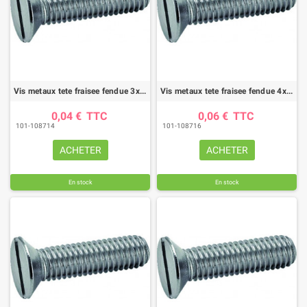
Vis metaux tete fraisee fendue 3x20 zn din963 (boite de 200)
Vis metaux tete fraisee fendue 4x30 zn din963 (boite de 200)
0,04 €
TTC
0,06 €
TTC
101-108714
101-108716
ACHETER
ACHETER
En stock
En stock