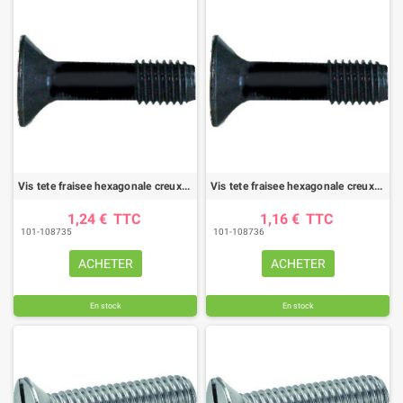
Vis tete fraisee hexagonale creux 14x50 10.9 brut (bte de 10)
Vis tete fraisee hexagonale creux 14x60 10.9 brut (bte de 10)
1,24 €
TTC
1,16 €
TTC
101-108735
101-108736
ACHETER
ACHETER
En stock
En stock