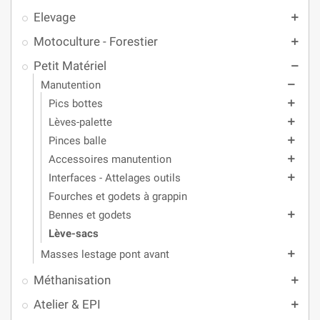
Elevage
add
Motoculture - Forestier
add
Petit Matériel
remove
Manutention
remove
Pics bottes
add
Lèves-palette
add
Pinces balle
add
Accessoires manutention
add
Interfaces - Attelages outils
add
Fourches et godets à grappin
Bennes et godets
add
Lève-sacs
Masses lestage pont avant
add
Méthanisation
add
Atelier & EPI
add