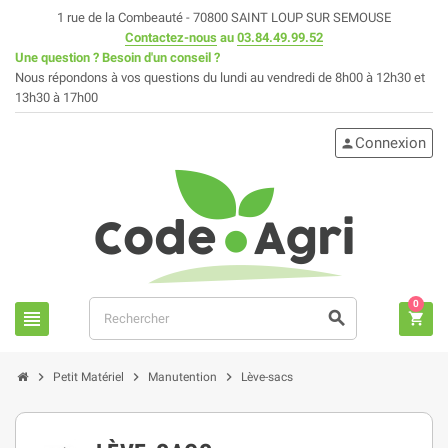
1 rue de la Combeauté - 70800 SAINT LOUP SUR SEMOUSE
Contactez-nous
au
03.84.49.99.52
Une question ? Besoin d'un conseil ?
Nous répondons à vos questions du lundi au vendredi de 8h00 à 12h30 et
13h30 à 17h00
Connexion
person
0
view_headline
search
shopping_cart
chevron_right
chevron_right
chevron_right
Petit Matériel
Manutention
Lève-sacs