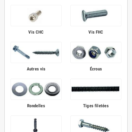
Vis CHC
Vis FHC
Autres vis
Écrous
Rondelles
Tiges filetées