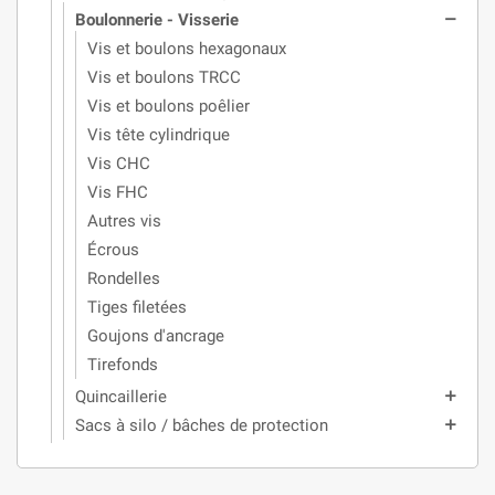
Boulonnerie - Visserie
remove
Vis et boulons hexagonaux
Vis et boulons TRCC
Vis et boulons poêlier
Vis tête cylindrique
Vis CHC
Vis FHC
Autres vis
Écrous
Rondelles
Tiges filetées
Goujons d'ancrage
Tirefonds
Quincaillerie
add
Sacs à silo / bâches de protection
add