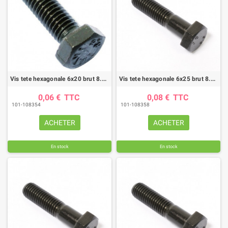
Vis tete hexagonale 6x20 brut 8.8 ft (boite de 200)
Vis tete hexagonale 6x25 brut 8.8 ft (boite de 200)
0,06 €
TTC
0,08 €
TTC
101-108354
101-108358
ACHETER
ACHETER
En stock
En stock