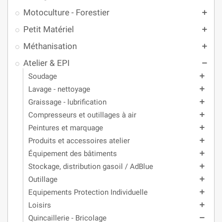
Motoculture - Forestier
add
Petit Matériel
add
Méthanisation
add
Atelier & EPI
remove
Soudage
add
Lavage - nettoyage
add
Graissage - lubrification
add
Compresseurs et outillages à air
add
Peintures et marquage
add
Produits et accessoires atelier
add
Équipement des bâtiments
add
Stockage, distribution gasoil / AdBlue
add
Outillage
add
Equipements Protection Individuelle
add
Loisirs
add
Quincaillerie - Bricolage
remove