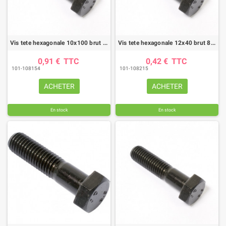
Vis tete hexagonale 10x100 brut 8.8 fp (boite de 50)
Vis tete hexagonale 12x40 brut 8.8 ft (boite de 100)
0,91 €
TTC
0,42 €
TTC
101-108154
101-108215
ACHETER
ACHETER
En stock
En stock