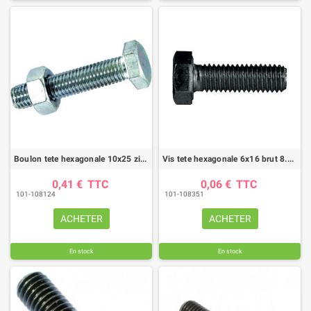
Boulon tete hexagonale 10x25 zingue 6.8 ft (boite de 100)
Vis tete hexagonale 6x16 brut 8.8 ft (boite de 200)
0,41 €
TTC
0,06 €
TTC
101-108124
101-108351
ACHETER
ACHETER
En stock
En stock