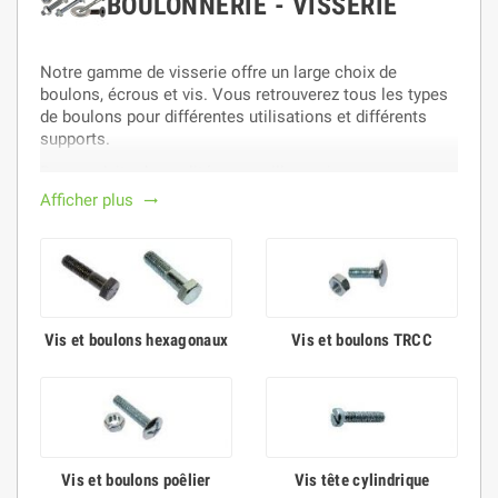
BOULONNERIE - VISSERIE
Notre gamme de visserie offre un large choix de
boulons, écrous et vis. Vous retrouverez tous les types
de boulons pour différentes utilisations et différents
supports.
Des produits de qualités au meilleur prix.
Afficher plus
trending_flat
Vis et boulons hexagonaux
Vis et boulons TRCC
Vis et boulons poêlier
Vis tête cylindrique