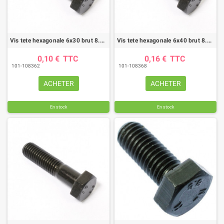
Vis tete hexagonale 6x30 brut 8.8 ft (boite de 200)
Vis tete hexagonale 6x40 brut 8.8 fp (boite de 100)
0,10 €
TTC
0,16 €
TTC
101-108362
101-108368
ACHETER
ACHETER
En stock
En stock