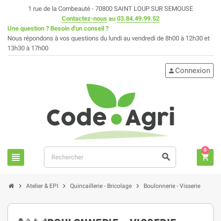
1 rue de la Combeauté - 70800 SAINT LOUP SUR SEMOUSE
Contactez-nous
au
03.84.49.99.52
Une question ? Besoin d'un conseil ?
Nous répondons à vos questions du lundi au vendredi de 8h00 à 12h30 et
13h30 à 17h00
Connexion
person
0
view_headline
search
shopping_cart
chevron_right
chevron_right
chevron_right
Atelier & EPI
Quincaillerie - Bricolage
Boulonnerie - Visserie