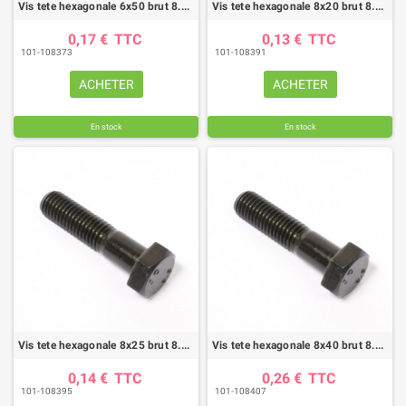
Vis tete hexagonale 6x50 brut 8.8 fp (boite de 100)
Vis tete hexagonale 8x20 brut 8.8 ft (boite de 200)
0,17 €
TTC
0,13 €
TTC
101-108373
101-108391
ACHETER
ACHETER
En stock
En stock
Vis tete hexagonale 8x25 brut 8.8 ft (boite de 200)
Vis tete hexagonale 8x40 brut 8.8 fp (boite de 100)
0,14 €
TTC
0,26 €
TTC
101-108395
101-108407