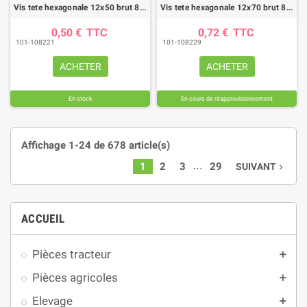
Vis tete hexagonale 12x50 brut 8.8 fp (boite de 100)
Vis tete hexagonale 12x70 brut 8.8 fp (boite de 50)
0,50 €
TTC
0,72 €
TTC
101-108221
101-108229
ACHETER
ACHETER
En stock
En cours de réapprovisionnement
Affichage 1-24 de 678 article(s)
…
1
2
3
29
SUIVANT
navigate_next
ACCUEIL
Pièces tracteur
add
Pièces agricoles
add
Elevage
add