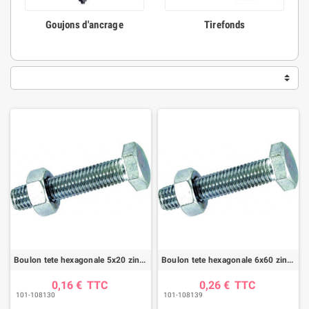
Goujons d'ancrage
Tirefonds
Boulon tete hexagonale 5x20 zingue 6.8 ft (boite de 200)
Boulon tete hexagonale 6x60 zingue 6.8 fp (boite de 100)
0,16 €
TTC
0,26 €
TTC
101-108130
101-108139