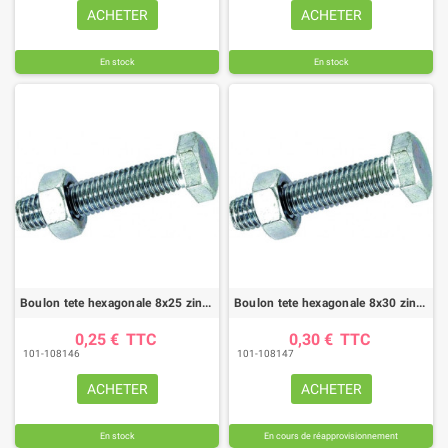
ACHETER
ACHETER
En stock
En stock
Boulon tete hexagonale 8x25 zingue 6.8 ft (boite de 200)
Boulon tete hexagonale 8x30 zingue 6.8 ft (boite de 200)
0,25 €
TTC
0,30 €
TTC
101-108146
101-108147
ACHETER
ACHETER
En stock
En cours de réapprovisionnement