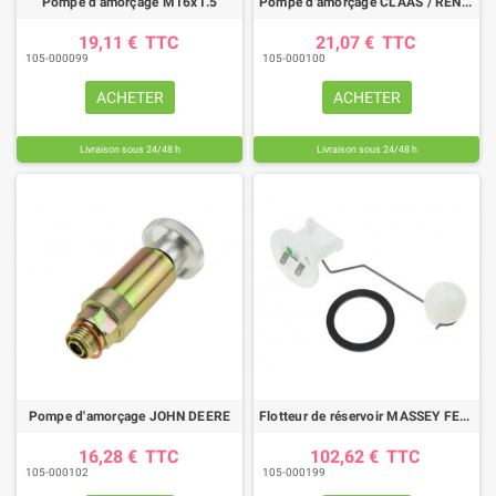
Pompe d'amorçage M16x1.5
Pompe d'amorçage CLAAS / RENAULT
19,11 €
TTC
21,07 €
TTC
105-000099
105-000100
ACHETER
ACHETER
Livraison sous 24/48 h
Livraison sous 24/48 h
Pompe d'amorçage JOHN DEERE
Flotteur de réservoir MASSEY FERGUSON
16,28 €
TTC
102,62 €
TTC
105-000102
105-000199