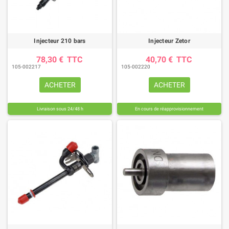
Injecteur 210 bars
Injecteur Zetor
78,30 €
TTC
40,70 €
TTC
105-002217
105-002220
ACHETER
ACHETER
Livraison sous 24/48 h
En cours de réapprovisionnement