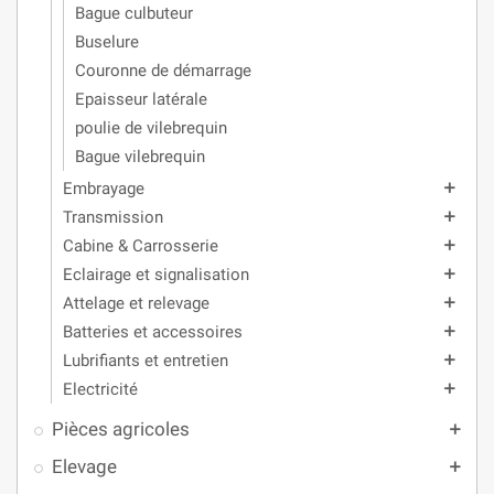
Bague culbuteur
Buselure
Couronne de démarrage
Epaisseur latérale
poulie de vilebrequin
Bague vilebrequin
Embrayage
add
Transmission
add
Cabine & Carrosserie
add
Eclairage et signalisation
add
Attelage et relevage
add
Batteries et accessoires
add
Lubrifiants et entretien
add
Electricité
add
Pièces agricoles
add
Elevage
add