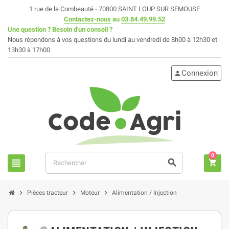
1 rue de la Combeauté - 70800 SAINT LOUP SUR SEMOUSE
Contactez-nous
au
03.84.49.99.52
Une question ? Besoin d'un conseil ?
Nous répondons à vos questions du lundi au vendredi de 8h00 à 12h30 et
13h30 à 17h00
Connexion
person
0
view_headline
search
shopping_cart
chevron_right
chevron_right
chevron_right
Pièces tracteur
Moteur
Alimentation / Injection