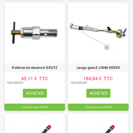
Robinet de réservoir DEUTZ
Jauge gasoil JOHN DEERE
45,11 €
TTC
184,84 €
TTC
105-000241
105-000249
ACHETER
ACHETER
Livraison sous 24/48 h
Livraison sous 24/48 h