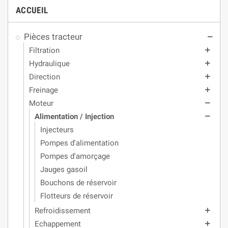
ACCUEIL
Pièces tracteur
remove
Filtration
add
Hydraulique
add
Direction
add
Freinage
add
Moteur
remove
Alimentation / Injection
remove
Injecteurs
Pompes d'alimentation
Pompes d'amorçage
Jauges gasoil
Bouchons de réservoir
Flotteurs de réservoir
Refroidissement
add
Echappement
add