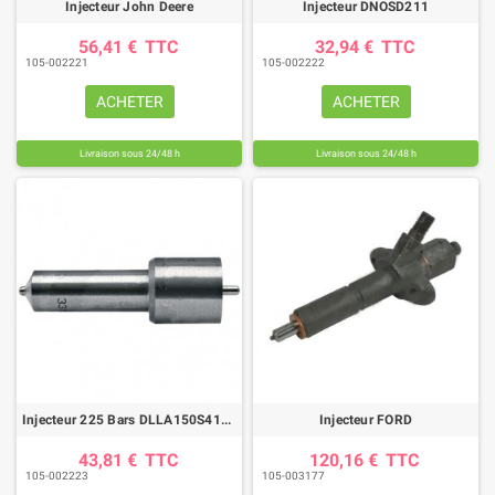
Injecteur John Deere
Injecteur DNOSD211
56,41 €
TTC
32,94 €
TTC
105-002221
105-002222
ACHETER
ACHETER
Livraison sous 24/48 h
Livraison sous 24/48 h
Injecteur 225 Bars DLLA150S417 Case IH
Injecteur FORD
43,81 €
TTC
120,16 €
TTC
105-002223
105-003177