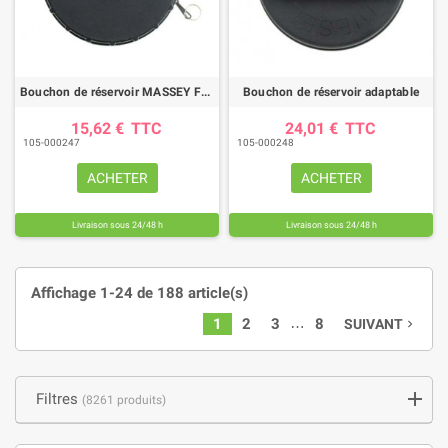
Bouchon de réservoir MASSEY FERGUSON / RENAULT
Bouchon de réservoir adaptable
15,62 €
TTC
24,01 €
TTC
105-000247
105-000248
ACHETER
ACHETER
Livraison sous 24/48 h
Livraison sous 24/48 h
Affichage 1-24 de 188 article(s)
…
1
2
3
8
SUIVANT
navigate_next
Filtres
(8261 produits)