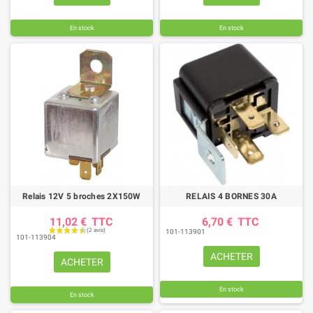
En stock
En stock
Relais 12V 5 broches 2X150W
RELAIS 4 BORNES 30A
11,02 €
TTC
6,70 €
TTC
101-113901
101-113904
ACHETER
ACHETER
En stock
En stock