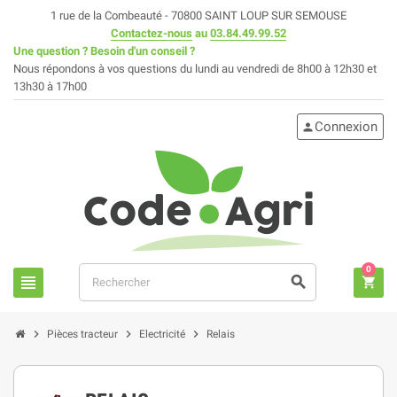
1 rue de la Combeauté - 70800 SAINT LOUP SUR SEMOUSE
Contactez-nous
au
03.84.49.99.52
Une question ? Besoin d'un conseil ?
Nous répondons à vos questions du lundi au vendredi de 8h00 à 12h30 et
13h30 à 17h00
Connexion
person
0
view_headline
search
shopping_cart
chevron_right
chevron_right
chevron_right
Pièces tracteur
Electricité
Relais