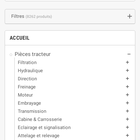
Filtres
(8262 produits)
ACCUEIL
Pièces tracteur
remove
Filtration
add
Hydraulique
add
Direction
add
Freinage
add
Moteur
add
Embrayage
add
Transmission
add
Cabine & Carrosserie
add
Eclairage et signalisation
add
Attelage et relevage
add