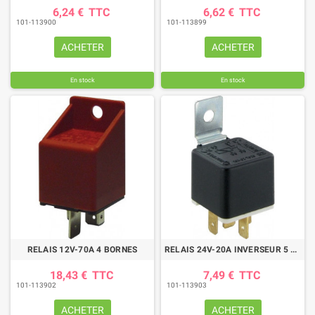
6,24 €
TTC
6,62 €
TTC
101-113900
101-113899
ACHETER
ACHETER
En stock
En stock
RELAIS 12V-70A 4 BORNES
RELAIS 24V-20A INVERSEUR 5 BORNES
18,43 €
TTC
7,49 €
TTC
101-113902
101-113903
ACHETER
ACHETER