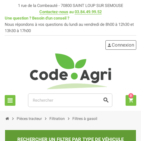
1 rue de la Combeauté - 70800 SAINT LOUP SUR SEMOUSE
Contactez-nous
au
03.84.49.99.52
Une question ? Besoin d'un conseil ?
Nous répondons à vos questions du lundi au vendredi de 8h00 à 12h30 et
13h30 à 17h00
Connexion
person
0
view_headline
search
shopping_cart
chevron_right
chevron_right
chevron_right
Pièces tracteur
Filtration
Filtres à gasoil
RECHERCHER UN FILTRE PAR TYPE DE VÉHICULE