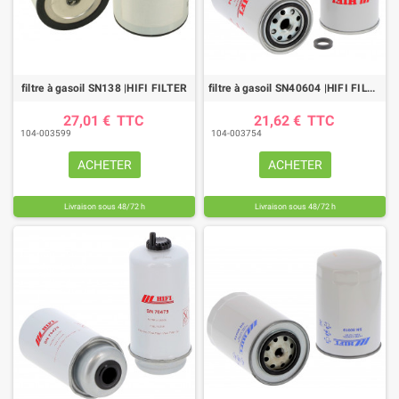
filtre à gasoil SN138 |HIFI FILTER
filtre à gasoil SN40604 |HIFI FILTER
27,01 €
TTC
21,62 €
TTC
104-003599
104-003754
ACHETER
ACHETER
Livraison sous 48/72 h
Livraison sous 48/72 h