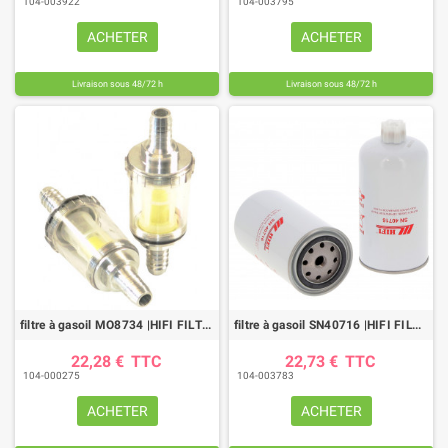
104-003922
104-003795
ACHETER
ACHETER
Livraison sous 48/72 h
Livraison sous 48/72 h
(2 avis)
filtre à gasoil MO8734 |HIFI FILTER
filtre à gasoil SN40716 |HIFI FILTER
22,28 €
TTC
22,73 €
TTC
104-000275
104-003783
ACHETER
ACHETER