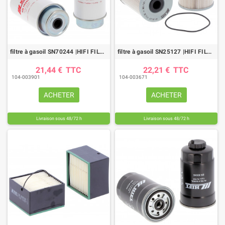
filtre à gasoil SN70244 |HIFI FILTER
filtre à gasoil SN25127 |HIFI FILTER
21,44 €
TTC
22,21 €
TTC
104-003901
104-003671
ACHETER
ACHETER
Livraison sous 48/72 h
Livraison sous 48/72 h