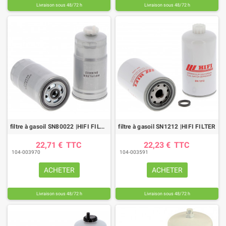
Livraison sous 48/72 h
Livraison sous 48/72 h
filtre à gasoil SN80022 |HIFI FILTER
filtre à gasoil SN1212 |HIFI FILTER
22,71 €
TTC
22,23 €
TTC
104-003970
104-003591
ACHETER
ACHETER
Livraison sous 48/72 h
Livraison sous 48/72 h