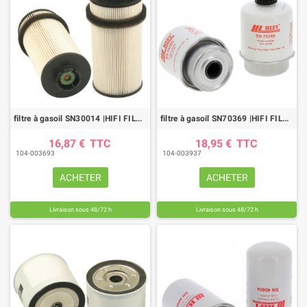
filtre à gasoil SN30014 |HIFI FILTER
filtre à gasoil SN70369 |HIFI FILTER
16,87 €
TTC
18,95 €
TTC
104-003693
104-003937
ACHETER
ACHETER
Livraison sous 48/72 h
Livraison sous 48/72 h