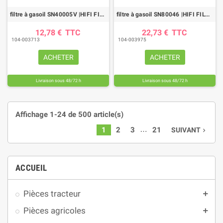
filtre à gasoil SN40005V |HIFI FILTER
filtre à gasoil SN80046 |HIFI FILTER
12,78 €
TTC
22,73 €
TTC
104-003713
104-003975
ACHETER
ACHETER
Livraison sous 48/72 h
Livraison sous 48/72 h
Affichage 1-24 de 500 article(s)
…
1
2
3
21
SUIVANT
navigate_next
ACCUEIL
Pièces tracteur
add
Pièces agricoles
add