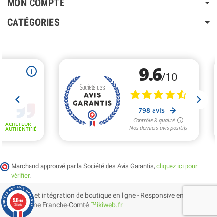
MON COMPTE
CATÉGORIES
Marchand approuvé par la Société des Avis Garantis,
cliquez ici pour
vérifier
.
Création et intégration de boutique en ligne - Responsive en
9.6
/10
Bourgogne Franche-Comté
™ikiweb.fr
798 avis