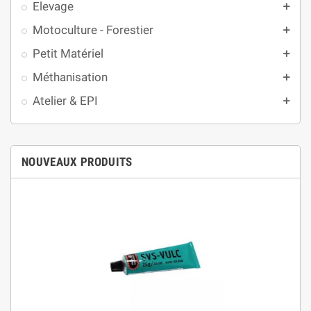
Elevage
add
Motoculture - Forestier
add
Petit Matériel
add
Méthanisation
add
Atelier & EPI
add
NOUVEAUX PRODUITS