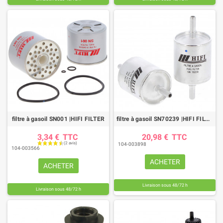
filtre à gasoil SN001 |HIFI FILTER
filtre à gasoil SN70239 |HIFI FILTER
3,34 €
TTC
20,98 €
TTC
104-003898
104-003566
ACHETER
ACHETER
Livraison sous 48/72 h
Livraison sous 48/72 h