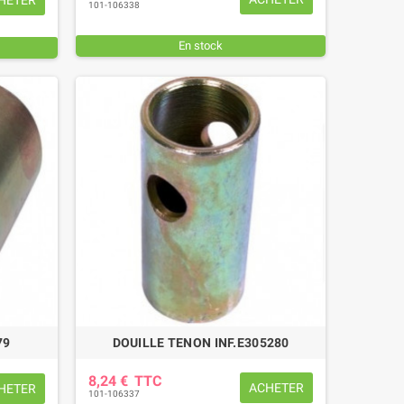
HETER
101-106338
En stock
79
DOUILLE TENON INF.E305280
8,24 €
TTC
ACHETER
HETER
101-106337