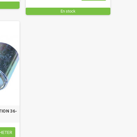
En stock
ANILLE COMPLETE TORSE FIL 7
MANILLE TORSE FIL 7 MM Ø T
MM Ø TROU 8,5 MM
8,5 MM
10,56 €
TTC
7,08 €
TTC
TION 36-
HETER