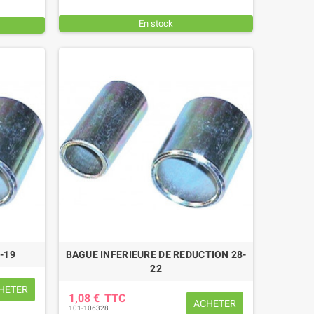
En stock
-19
BAGUE INFERIEURE DE REDUCTION 28-
22
HETER
1,08 €
TTC
ACHETER
101-106328