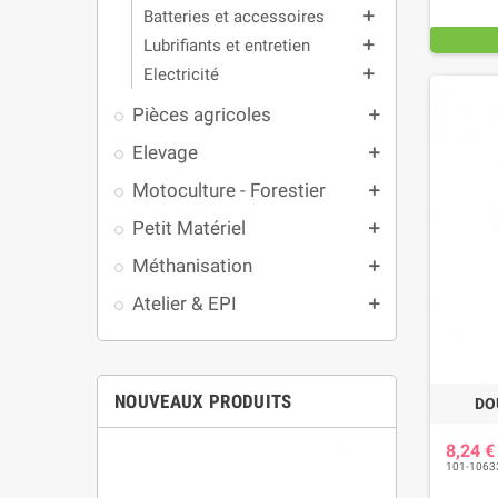
Batteries et accessoires
add
Lubrifiants et entretien
add
Electricité
add
Pièces agricoles
add
Elevage
add
Motoculture - Forestier
add
Petit Matériel
add
Méthanisation
add
Atelier & EPI
add
NOUVEAUX PRODUITS
DO
8,24 
101-1063