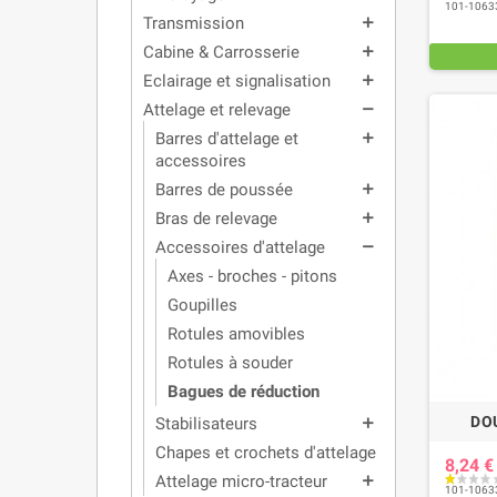
101-1063
Transmission
add
Cabine & Carrosserie
add
Eclairage et signalisation
add
Attelage et relevage
remove
Barres d'attelage et
add
accessoires
Barres de poussée
add
Bras de relevage
add
Accessoires d'attelage
remove
Axes - broches - pitons
Goupilles
Rotules amovibles
Rotules à souder
Bagues de réduction
DO
Stabilisateurs
add
Chapes et crochets d'attelage
8,24 
Attelage micro-tracteur
add
101-1063