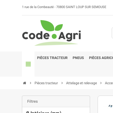
1 rue de la Combeauté - 70800 SAINT LOUP SUR SEMOUSE
PIÈCES TRACTEUR
PNEUS
PIÈCES AGRIC
view_headline
chevron_right
Pièces tracteur
chevron_right
Attelage et relevage
chevron_right
Acces
Filtres