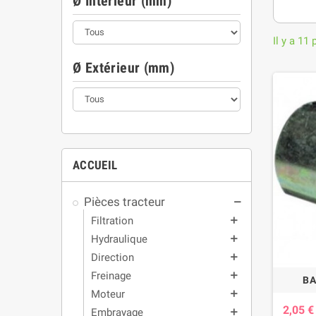
Ø Intérieur (mm)
Il y a 11 
Ø Extérieur (mm)
ACCUEIL
Pièces tracteur
remove
Filtration
add
Hydraulique
add
Direction
add
Freinage
add
BA
Moteur
add
2,05 
Embrayage
add