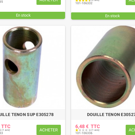
AC
35
101-106332
En stock
En stock
UILLE TENON SUP E305278
DOUILLE TENON E3052
€
TTC
6,48 €
TTC
ACHETER
AC
33
101-106336