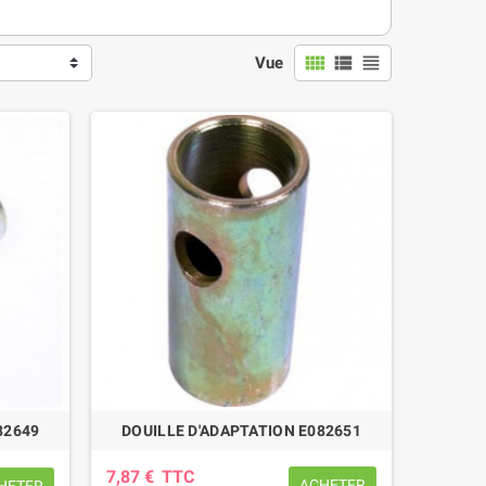
view_comfy
view_list
view_headline
Vue
82649
DOUILLE D'ADAPTATION E082651
7,87 €
TTC
ACHETER