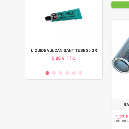
pour pompe
LIQUIDE VULCANISANT TUBE 25 GR
INDICAT
SI
5,88 €
TTC
0
C
BA
1,22 
101-1063