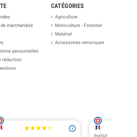
TE
CATÉGORIES
ndes
Agriculture
(1 avis)
 de marchandise
Motoculture - Forestier
Matériel
es
Accessoires remorques
tions personnelles
 réduction
uestions