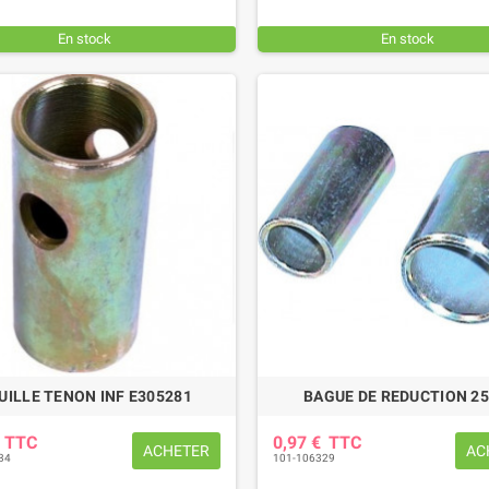
En stock
En stock
UILLE TENON INF E305281
BAGUE DE REDUCTION 25
€
TTC
0,97 €
TTC
ACHETER
AC
34
101-106329