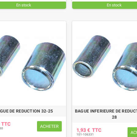
En stock
En stock
EUR DE SERRAGE 27
PATIN D'USURE (intérieur)
M
FAUCHEUSE POTTINGER
,85 €
TTC
78,36 €
TTC
GUE DE REDUCTION 32-25
BAGUE INFERIEURE DE REDUC
28
€
TTC
ACHETER
30
1,93 €
TTC
AC
101-106331