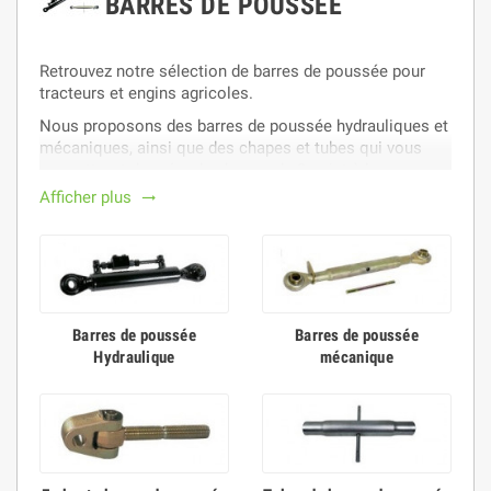
BARRES DE POUSSÉE
Retrouvez notre sélection de barres de poussée pour
tracteurs et engins agricoles.
Nous proposons des barres de poussée hydrauliques et
mécaniques, ainsi que des chapes et tubes qui vous
permettront de créer des barres de 3 point à la
demande.
Afficher plus
trending_flat
Barres de poussée
Barres de poussée
Hydraulique
mécanique