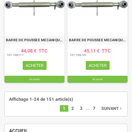
BARRE DE POUSSEE MECANIQUE ROTULE-ROTULE LG 580-820 CAT2
BARRE DE POUSSEE MECANIQUE ROTULE-ROTULE LG 480-650 CAT2
44,08 €
TTC
45,11 €
TTC
101-106117
101-106141
ACHETER
ACHETER
En stock
En stock
Affichage 1-24 de 151 article(s)
…
1
2
3
7
SUIVANT
navigate_next
ACCUEIL