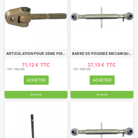
ARTICULATION POUR 3EME POINT F ILETAGE 36X300 GAUCHE D 28MM
BARRE DE POUSSEE MECANIQUE ROTULE-ROTULE LG 290-365 CAT1
71,12 €
TTC
27,13 €
TTC
101-106169
101-106130
ACHETER
ACHETER
En stock
En stock