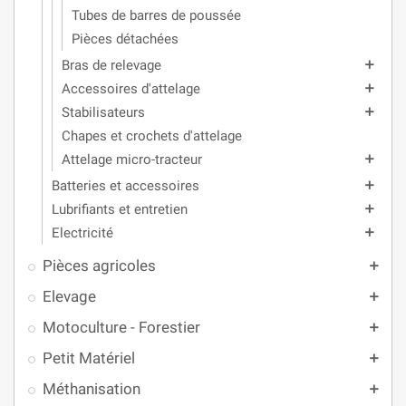
Tubes de barres de poussée
Pièces détachées
Bras de relevage
add
Accessoires d'attelage
add
Stabilisateurs
add
Chapes et crochets d'attelage
Attelage micro-tracteur
add
Batteries et accessoires
add
Lubrifiants et entretien
add
Electricité
add
Pièces agricoles
add
Elevage
add
Motoculture - Forestier
add
Petit Matériel
add
Méthanisation
add