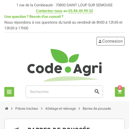
1 rue de la Combeauté - 70800 SAINT LOUP SUR SEMOUSE
Contactez-nous
au
03.84.49.99.52
Une question ? Besoin d'un conseil ?
Nous répondons à vos questions du lundi au vendredi de 8h00 à 12h30 et
13h30 à 17h00
Connexion
person
0
view_headline
search
shopping_cart
chevron_right
chevron_right
chevron_right
Pièces tracteur
Attelage et relevage
Barres de poussée