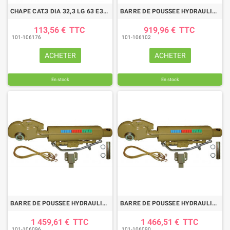
CHAPE CAT.3 DIA 32,3 LG 63 E306399 OR.WALTER
BARRE DE POUSSEE HYDRAULIQUE SANS CHAPE-CROCHET LG 600-785 CAT3/2
113,56 €
TTC
919,96 €
TTC
101-106176
101-106102
ACHETER
ACHETER
En stock
En stock
BARRE DE POUSSEE HYDRAULIQUE SANS CHAPE-CROCHET LG 625-810 CAT3
BARRE DE POUSSEE HYDRAULIQUE SANS CHAPE-CROCHET LG 637-885 CAT3
1 459,61 €
TTC
1 466,51 €
TTC
101-106096
101-106090