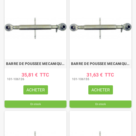
BARRE DE POUSSEE MECANIQUE ROTULE-ROTULE LG 620-870 CAT2
BARRE DE POUSSEE MECANIQUE ROTULE-ROTULE LG 585-810 CAT1-2
35,81 €
TTC
31,63 €
TTC
101-106126
101-106155
ACHETER
ACHETER
En stock
En stock