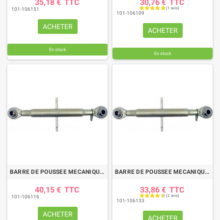
35,18 €
TTC
30,76 €
TTC
101-106151
101-106109
ACHETER
ACHETER
En stock
En stock
BARRE DE POUSSEE MECANIQUE ROTULE-ROTULE LG 340-460 CAT2
BARRE DE POUSSEE MECANIQUE ROTULE-ROTULE LG 395-645 CAT2
40,15 €
TTC
33,86 €
TTC
101-106116
101-106133
ACHETER
ACHETER