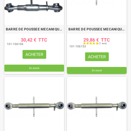
BARRE DE POUSSEE MECANIQUE ROTULE-ROTULE LG 310-350 CAT2
BARRE DE POUSSEE MECANIQUE ROTULE-ROTULE LG 500-730 CAT1
30,42 €
TTC
29,86 €
TTC
101-106106
101-106153
ACHETER
ACHETER
En stock
En stock