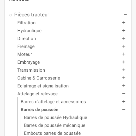
Pièces tracteur
remove
Filtration
add
Hydraulique
add
Direction
add
Freinage
add
Moteur
add
Embrayage
add
Transmission
add
Cabine & Carrosserie
add
Eclairage et signalisation
add
Attelage et relevage
remove
Barres d'attelage et accessoires
add
Barres de poussée
remove
Barres de poussée Hydraulique
Barres de poussée mécanique
Embouts barres de poussée