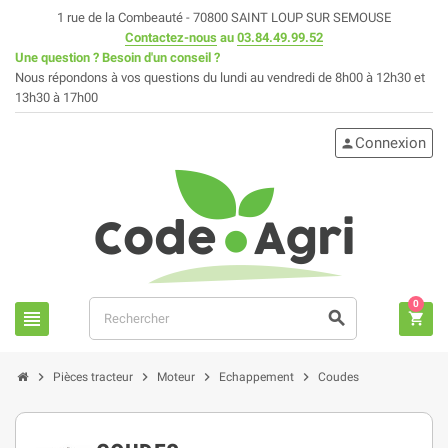
1 rue de la Combeauté - 70800 SAINT LOUP SUR SEMOUSE
Contactez-nous
au
03.84.49.99.52
Une question ? Besoin d'un conseil ?
Nous répondons à vos questions du lundi au vendredi de 8h00 à 12h30 et
13h30 à 17h00
Connexion
person
0
view_headline
search
shopping_cart
chevron_right
chevron_right
chevron_right
chevron_right
Pièces tracteur
Moteur
Echappement
Coudes