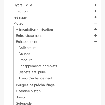
Hydraulique
add
Direction
add
Freinage
add
Moteur
remove
Alimentation / Injection
add
Refroidissement
add
Echappement
remove
Collecteurs
Coudes
Embouts
Echappements complets
Clapets anti pluie
Tuyau d'échappement
Bougies de préchauffage
Chemise piston
Joints
Solénoïde