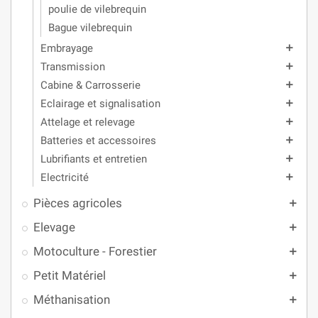
poulie de vilebrequin
Bague vilebrequin
Embrayage
add
Transmission
add
Cabine & Carrosserie
add
Eclairage et signalisation
add
Attelage et relevage
add
Batteries et accessoires
add
Lubrifiants et entretien
add
Electricité
add
Pièces agricoles
add
Elevage
add
Motoculture - Forestier
add
Petit Matériel
add
Méthanisation
add