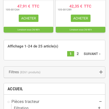
47,91 €
TTC
42,35 €
TTC
105-001264
105-001289
ACHETER
ACHETER
Livraison sous 24/48 h
Livraison sous 24/48 h
Affichage 1-24 de 25 article(s)
1
2
SUIVANT
navigate_next
Filtres
(8261 produits)
ACCUEIL
Pièces tracteur
remove
Filtration
add