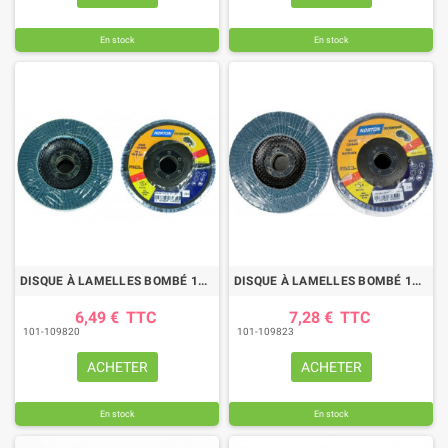
En stock
En stock
DISQUE À LAMELLES BOMBÉ 115 MM GRAIN 60 BLUE PRO
DISQUE À LAMELLES BOMBÉ 125 MM GRAIN 40 BLUE PRO
6,49 €
TTC
7,28 €
TTC
101-109820
101-109823
ACHETER
ACHETER
En stock
En stock