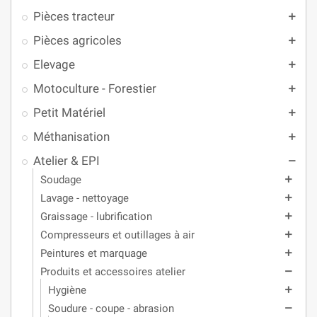
Pièces tracteur
add
Pièces agricoles
add
Elevage
add
Motoculture - Forestier
add
Petit Matériel
add
Méthanisation
add
Atelier & EPI
remove
Soudage
add
Lavage - nettoyage
add
Graissage - lubrification
add
Compresseurs et outillages à air
add
Peintures et marquage
add
Produits et accessoires atelier
remove
Hygiène
add
Soudure - coupe - abrasion
remove