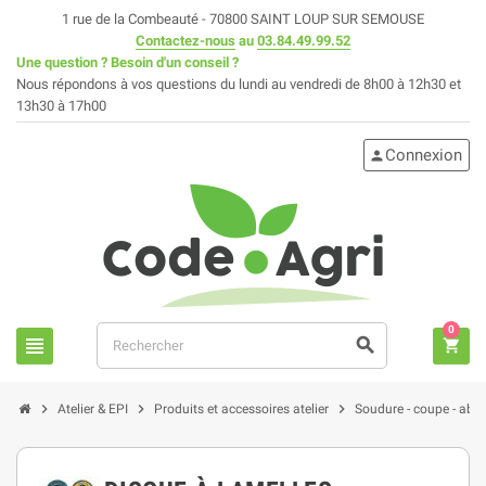
1 rue de la Combeauté - 70800 SAINT LOUP SUR SEMOUSE
Contactez-nous
au
03.84.49.99.52
Une question ? Besoin d'un conseil ?
Nous répondons à vos questions du lundi au vendredi de 8h00 à 12h30 et
13h30 à 17h00
Connexion
person
0
view_headline
search
shopping_cart
chevron_right
chevron_right
chevron_right
Atelier & EPI
Produits et accessoires atelier
Soudure - coupe - abr