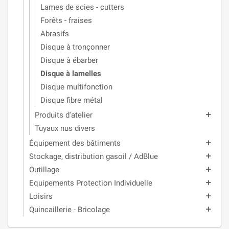
Lames de scies - cutters
Forêts - fraises
Abrasifs
Disque à tronçonner
Disque à ébarber
Disque à lamelles
Disque multifonction
Disque fibre métal
Produits d'atelier
add
Tuyaux nus divers
Équipement des bâtiments
add
Stockage, distribution gasoil / AdBlue
add
Outillage
add
Equipements Protection Individuelle
add
Loisirs
add
Quincaillerie - Bricolage
add