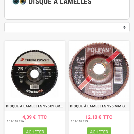
DISQUE À LAMELLES
DISQUE A LAMELLES 125X1 GR40 ZIRCO.TECHNI POWER
DISQUE À LAMELLES 125 MM GRAIN 80 POLIFAN
4,39 €
TTC
12,10 €
TTC
101-109816
101-109815
ACHETER
ACHETER