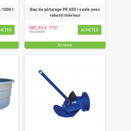
 1000 l
Bac de pâturage PE 650 l ovale avec
rebord intérieur
382,45 €
TTC
HETER
ACHETER
102-200035
En stock
ANILLE COMPLETE TORSE FIL 7
MANILLE TORSE FIL 7 MM Ø T
MM Ø TROU 8,5 MM
8,5 MM
10,56 €
TTC
7,08 €
TTC