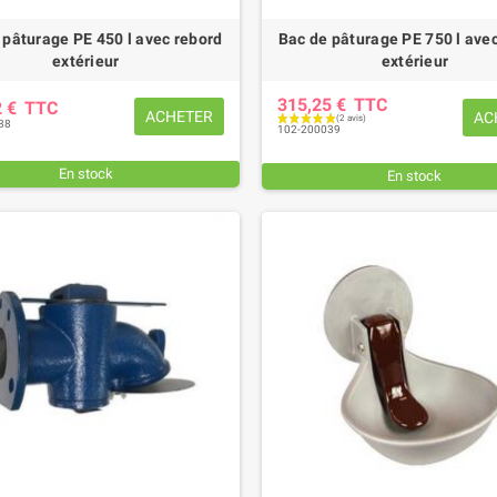
 pâturage PE 450 l avec rebord
Bac de pâturage PE 750 l ave
extérieur
extérieur
315,25 €
TTC
2 €
TTC
ACHETER
AC
38
102-200039
En stock
En stock