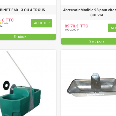
BINET F60 - 3 OU 4 TROUS
Abreuvoir Modèle 98 pour cite
SUEVIA
8 €
TTC
ACHETER
89,70 €
TTC
42
AC
102-200044
En stock
2 à 5 jours