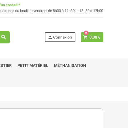
'un conseil ?
uestions du lundi au vendredi de 8h00 à 12h30 et 13h30 à 17h00
0
search
person
shopping_cart
Connexion
0,00 €
STIER
PETIT MATÉRIEL
MÉTHANISATION