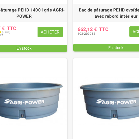
pâturage PEHD 1400 l gris AGRI-
Bac de pâturage PEHD ovoïde
POWER
avec rebord intérieur
7 €
TTC
662,12 €
TTC
AC
ACHETER
102-200034
27
En stock
En stock
EUR DE SERRAGE 27
PATIN D'USURE (intérieur)
M
FAUCHEUSE POTTINGER
,85 €
TTC
78,36 €
TTC