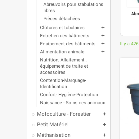
Abreuvoirs pour stabulations
libres
Abr
Pièces détachées
Clôtures et tubulaires
add
Entretien des bâtiments
add
Equipement des bâtiments
Il y a 426
add
Alimentation animale
add
Nutrition, Allaitement ,
équipement de traite et
accessoires
Contention-Marquage-
Identification
Confort- Hygiène-Protection
Naissance - Soins des animaux
Motoculture - Forestier
add
Petit Matériel
add
Méthanisation
add