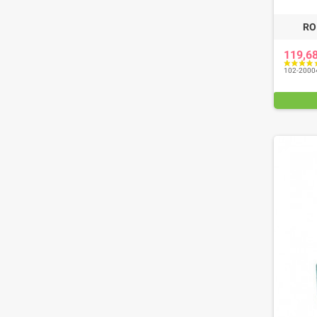
RO
119,6
102-2000