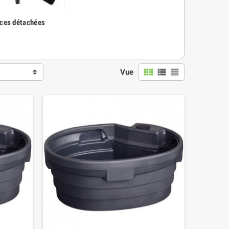
ces détachées
view_comfy
view_list
view_headline
Vue