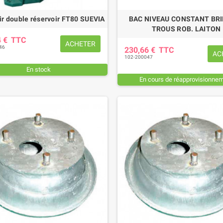
ir double réservoir FT80 SUEVIA
BAC NIVEAU CONSTANT BRI
TROUS ROB. LAITON
4 €
TTC
ACHETER
46
230,66 €
TTC
AC
102-200047
En stock
En cours de réapprovisionne