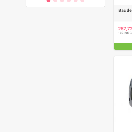
Bac de
257,7
102-2000