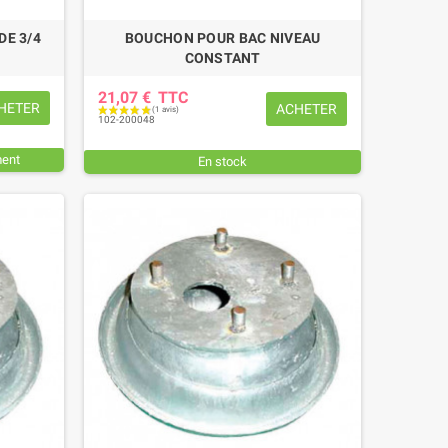
DE 3/4
BOUCHON POUR BAC NIVEAU
CONSTANT
21,07 €
TTC
HETER
ACHETER
102-200048
ment
En stock
(3 avis)