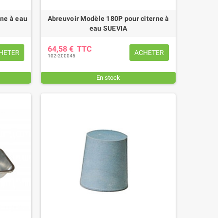
rne à eau
Abreuvoir Modèle 180P pour citerne à
eau SUEVIA
64,58 €
TTC
HETER
ACHETER
102-200045
En stock