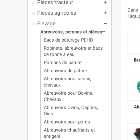
Pièces tracteur
add
Dans 
Pièces agricoles
add
l'équi
Elevage
remove
Abreuvoirs, pompes et pièces
remove
Bacs de pâturage PEHD
Robinets, abreuvoirs et bacs
de tonne à eau
Ba
Pompes de pâture
Abreuvoirs de pâture
Abreuvoirs pour veaux,
chevaux
Abreuvoirs pour Bovins,
Chevaux
Ab
Abreuvoirs Ovins, Caprins,
Oies
Abreuvoirs pour porcs
Abreuvoirs chauffants et
antigels