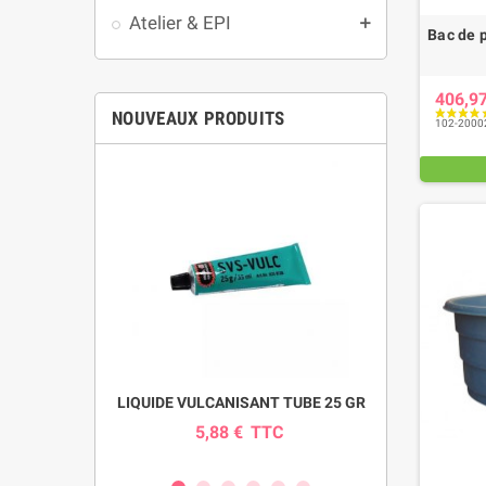
Atelier & EPI
add
Bac de 
406,9
NOUVEAUX PRODUITS
102-2000
pour pompe
LIQUIDE VULCANISANT TUBE 25 GR
INDICAT
SI
5,88 €
TTC
0
C