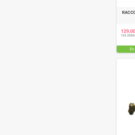
RACCO
129,0
102-2000
En