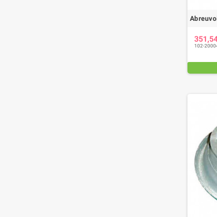
Abreuvo
351,5
102-2000