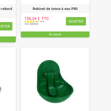
c rebord
Robinet de tonne à eau P80
136,24 €
TTC
ACHETER
102-200043
HETER
En stock