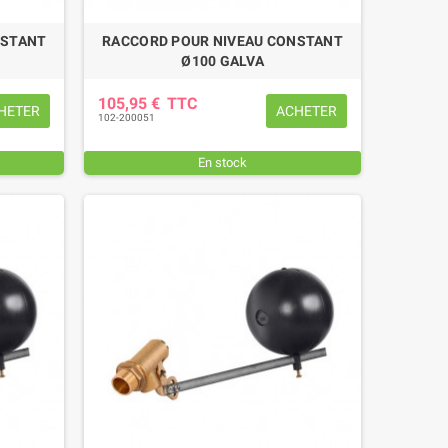
NSTANT
RACCORD POUR NIVEAU CONSTANT
Ø100 GALVA
105,95 €
TTC
HETER
ACHETER
102-200051
En stock