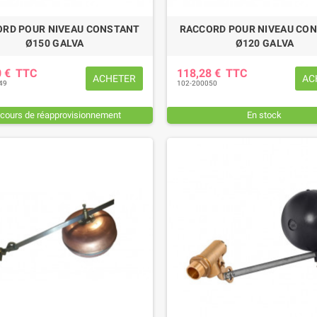
RD POUR NIVEAU CONSTANT
RACCORD POUR NIVEAU CO
Ø150 GALVA
Ø120 GALVA
0 €
TTC
118,28 €
TTC
ACHETER
AC
49
102-200050
 cours de réapprovisionnement
En stock