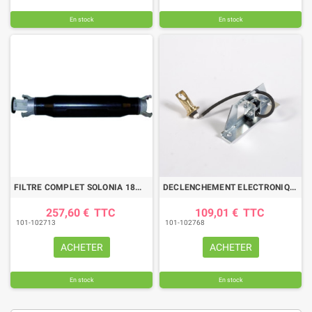
En stock
En stock
FILTRE COMPLET SOLONIA 18MESH RACCORDS DN50
DECLENCHEMENT ELECTRONIQUE CPT POUR CANON CAPOT PLASTIQUE
257,60 €
TTC
109,01 €
TTC
101-102713
101-102768
ACHETER
ACHETER
En stock
En stock