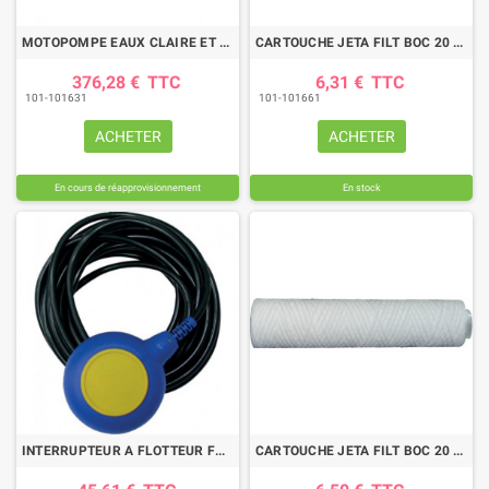
MOTOPOMPE EAUX CLAIRE ET PEU CHARGEES 30m3/h
CARTOUCHE JETA FILT BOC 20 FF3/4
376,28 €
TTC
6,31 €
TTC
101-101631
101-101661
ACHETER
ACHETER
En cours de réapprovisionnement
En stock
INTERRUPTEUR A FLOTTEUR FONC REMPLI CABLE 10M
CARTOUCHE JETA FILT BOC 20 FF 1 1/2