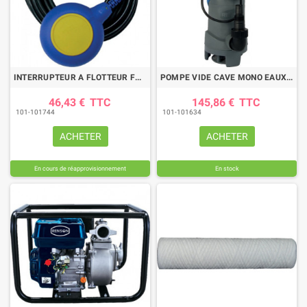
INTERRUPTEUR A FLOTTEUR FONCT REMPLI CABLE 5M
POMPE VIDE CAVE MONO EAUX CHARGEES 0,75KW
46,43 €
TTC
145,86 €
TTC
101-101744
101-101634
ACHETER
ACHETER
En cours de réapprovisionnement
En stock