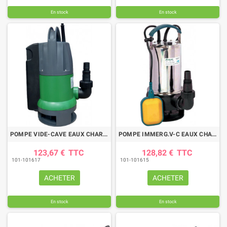
En stock
En stock
POMPE VIDE-CAVE EAUX CHARGEES 550W AVEC FLOTTEUR INTEGRE
POMPE IMMERG.V-C EAUX CHARGEES 900W INOX
123,67 €
TTC
128,82 €
TTC
101-101617
101-101615
ACHETER
ACHETER
En stock
En stock