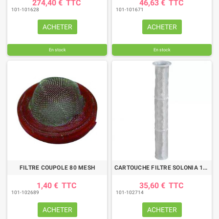
274,40 €
TTC
46,63 €
TTC
101-101628
101-101671
ACHETER
ACHETER
En stock
En stock
FILTRE COUPOLE 80 MESH
CARTOUCHE FILTRE SOLONIA 18M
1,40 €
TTC
35,60 €
TTC
101-102689
101-102714
ACHETER
ACHETER