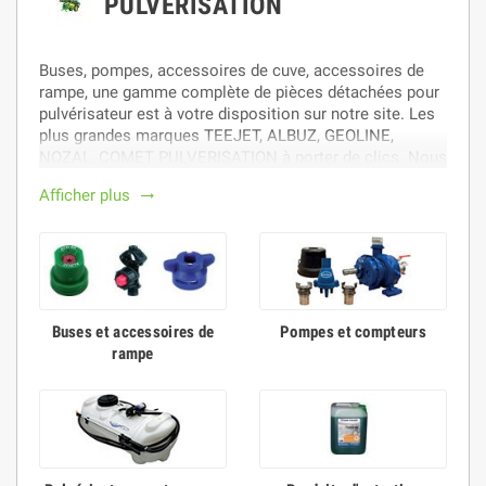
PULVÉRISATION
Buses, pompes, accessoires de cuve, accessoires de
rampe, une gamme complète de pièces détachées pour
pulvérisateur est à votre disposition sur notre site. Les
plus grandes marques TEEJET, ALBUZ, GEOLINE,
NOZAL, COMET PULVERISATION à porter de clics. Nous
livrons également des effaroucheurs, accessoires de
Afficher plus
trending_flat
jalonnage facilitant le traitement et les repères de
parcelle.
Buses et accessoires de
Pompes et compteurs
rampe