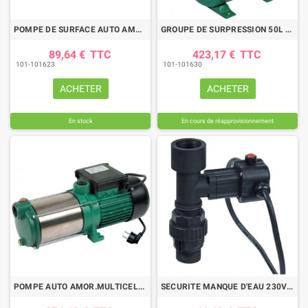
POMPE DE SURFACE AUTO AMOR. 600W MONO EAUX CL
GROUPE DE SURPRESSION 50L 1180W MONO EAUX CL
89,64 €
TTC
423,17 €
TTC
101-101623
101-101630
ACHETER
ACHETER
En stock
En cours de réapprovisionnement
POMPE AUTO AMOR.MULTICELLU.1450W MONO EAUX CL
SECURITE MANQUE D'EAU 230V RACCORD M/F 26X34