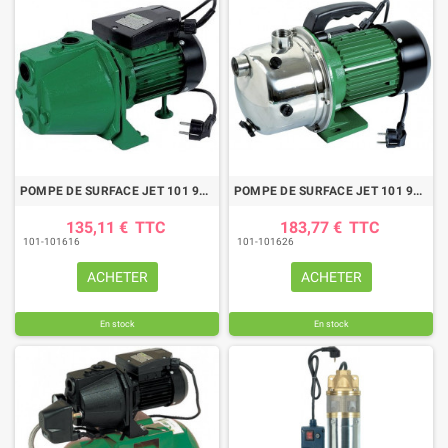
POMPE DE SURFACE JET 101 970W
POMPE DE SURFACE JET 101 970W INOX
135,11 €
TTC
183,77 €
TTC
101-101616
101-101626
ACHETER
ACHETER
En stock
En stock