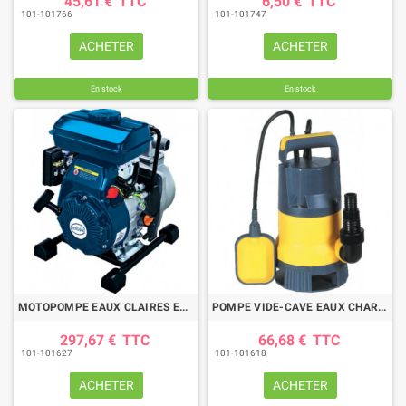
45,61 €
TTC
6,50 €
TTC
101-101766
101-101747
ACHETER
ACHETER
En stock
En stock
MOTOPOMPE EAUX CLAIRES ET PEU CHARGEES 12m3/h
POMPE VIDE-CAVE EAUX CHARG. 400W AV FLOTTEUR
297,67 €
TTC
66,68 €
TTC
101-101627
101-101618
ACHETER
ACHETER