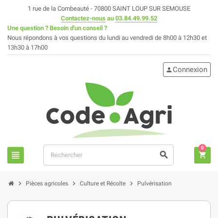
1 rue de la Combeauté - 70800 SAINT LOUP SUR SEMOUSE
Contactez-nous
au
03.84.49.99.52
Une question ? Besoin d'un conseil ?
Nous répondons à vos questions du lundi au vendredi de 8h00 à 12h30 et
13h30 à 17h00
Connexion
person
0
view_headline
search
shopping_cart
chevron_right
chevron_right
chevron_right
Pièces agricoles
Culture et Récolte
Pulvérisation