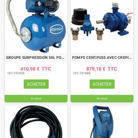
GROUPE SURPRESSION 50L POMPE MULTICELLU 1,1KW
POMPE CENT.PU55.AVEC CREPINE RACCORD POMPIER
410,98 €
TTC
879,18 €
TTC
101-101635
101-101680
ACHETER
ACHETER
En stock
En stock