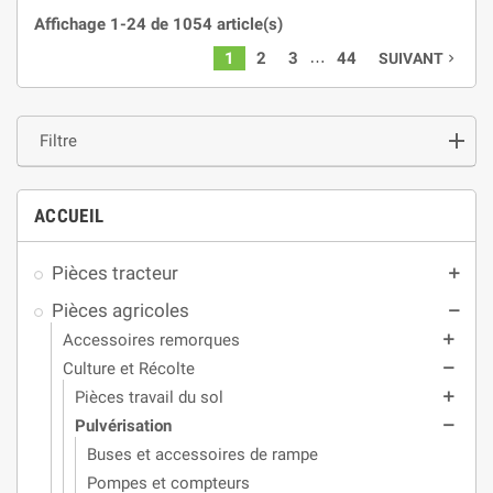
Affichage 1-24 de 1054 article(s)
…
1
2
3
44
SUIVANT
navigate_next
Filtre
ACCUEIL
Pièces tracteur
add
Pièces agricoles
remove
Accessoires remorques
add
Culture et Récolte
remove
Pièces travail du sol
add
Pulvérisation
remove
Buses et accessoires de rampe
Pompes et compteurs