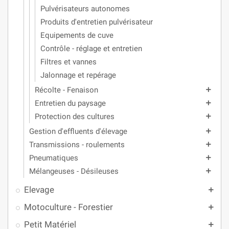
Pulvérisateurs autonomes
Produits d'entretien pulvérisateur
Equipements de cuve
Contrôle - réglage et entretien
Filtres et vannes
Jalonnage et repérage
Récolte - Fenaison
add
Entretien du paysage
add
Protection des cultures
add
Gestion d'effluents d'élevage
add
Transmissions - roulements
add
Pneumatiques
add
Mélangeuses - Désileuses
add
Elevage
add
Motoculture - Forestier
add
Petit Matériel
add