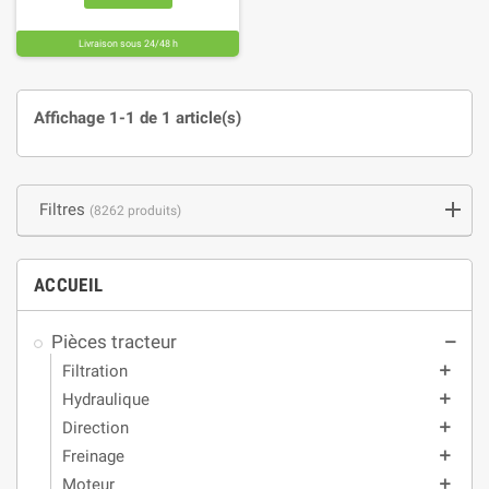
Livraison sous 24/48 h
Affichage 1-1 de 1 article(s)
Filtres
(8262 produits)
ACCUEIL
Pièces tracteur
remove
Filtration
add
Hydraulique
add
Direction
add
Freinage
add
Moteur
add