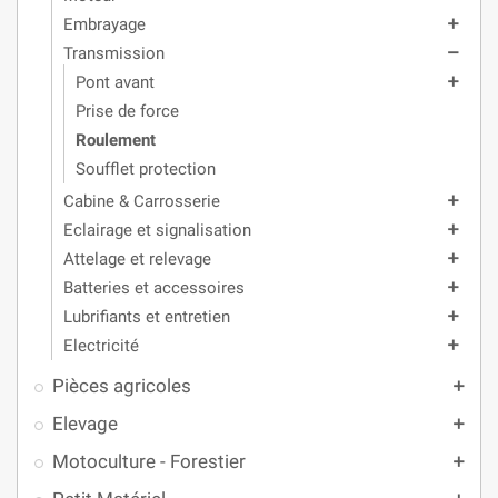
Embrayage
add
Transmission
remove
Pont avant
add
Prise de force
Roulement
Soufflet protection
Cabine & Carrosserie
add
Eclairage et signalisation
add
Attelage et relevage
add
Batteries et accessoires
add
Lubrifiants et entretien
add
Electricité
add
Pièces agricoles
add
Elevage
add
Motoculture - Forestier
add