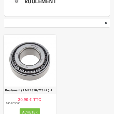
ROULEMENT
Roulement ( LM72810/72849 ) JOHN DEERE
30,90 €
TTC
105-003003
ACHETER