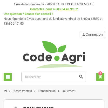
1 rue de la Combeauté - 70800 SAINT LOUP SUR SEMOUSE
Contactez-nous
au
03.84.49.99.52
Une question ? Besoin d'un conseil ?
Nous répondons à vos questions du lundi au vendredi de 8h00 à 12h30 et
13h30 à 17h00
Connexion
person
0
view_headline
search
shopping_cart
chevron_right
chevron_right
chevron_right
Pièces tracteur
Transmission
Roulement