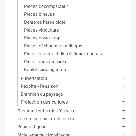
Pièces décompacteur
Pièces bineuse
Dents de herse plate
Pièces viticulture
Pièces cover-crop
Pièces déchaumeur à disques
Pièces semoir et distributeur d'engrais
Pièces rouleau packer
Boulonnerie agricole
Pulvérisation
add
Récolte - Fenaison
add
Entretien du paysage
add
Protection des cultures
add
Gestion d'effluents d'élevage
add
Transmissions - roulements
add
Pneumatiques
add
Mélangeuses - Désileuses
add