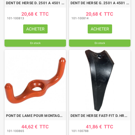
DENT DE HERSE D. 2501 A 4501 ECO L300MM KUHN
DENT DE HERSE G. 2501 A 4501 ECO L300 KUHN
20,68 €
TTC
20,68 €
TTC
101-100813
101-100814
ACHETER
ACHETER
En stock
En stock
PONT DE LAME POUR MONTAGE KUH52596400_500
DENT DE HERSE FAST-FIT D. HR103 A9999 KUHN
44,62 €
TTC
41,86 €
TTC
101-100865
101-100788