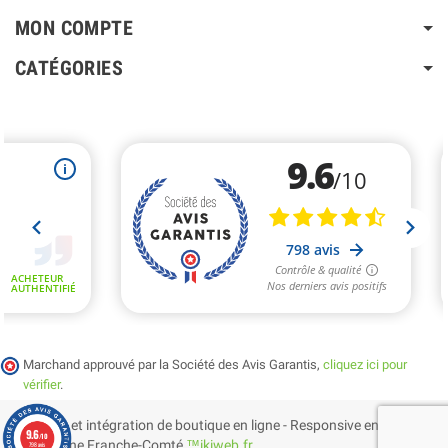
MON COMPTE
CATÉGORIES
Marchand approuvé par la Société des Avis Garantis,
cliquez ici pour
vérifier
.
Création et intégration de boutique en ligne - Responsive en
9.6
/10
Bourgogne Franche-Comté
™ikiweb.fr
798 avis