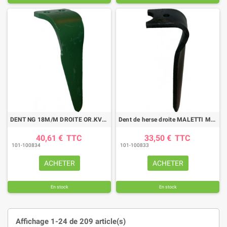
DENT NG 18M/M DROITE OR.KVE MALETTI
Dent de herse droite MALETTI M44000150
40,61 €
TTC
33,50 €
TTC
101-100834
101-100833
ACHETER
ACHETER
En stock
En stock
Affichage 1-24 de 209 article(s)