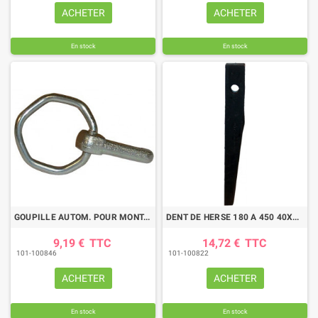
ACHETER
ACHETER
En stock
En stock
GOUPILLE AUTOM. POUR MONTAGE KUH52596400_500
DENT DE HERSE 180 A 450 40X17 ORIGINE KUHN
9,19 €
TTC
14,72 €
TTC
101-100846
101-100822
ACHETER
ACHETER
En stock
En stock