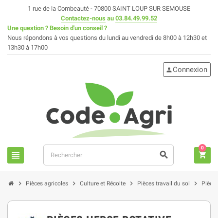
1 rue de la Combeauté - 70800 SAINT LOUP SUR SEMOUSE
Contactez-nous
au
03.84.49.99.52
Une question ? Besoin d'un conseil ?
Nous répondons à vos questions du lundi au vendredi de 8h00 à 12h30 et
13h30 à 17h00
Connexion
person
0
view_headline
search
shopping_cart
chevron_right
chevron_right
chevron_right
chevron_right
Pièces agricoles
Culture et Récolte
Pièces travail du sol
Pièces