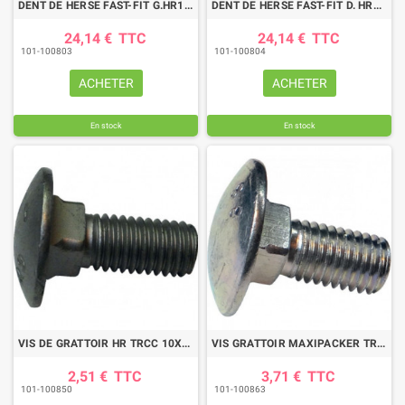
DENT DE HERSE FAST-FIT G.HR103D/M KUHN
DENT DE HERSE FAST-FIT D. HR103D/M KUHN
24,14 €
TTC
24,14 €
TTC
101-100803
101-100804
ACHETER
ACHETER
En stock
En stock
VIS DE GRATTOIR HR TRCC 10X25 10.9 KUHN
VIS GRATTOIR MAXIPACKER TRCC 12X27 8.8 KUHN
2,51 €
TTC
3,71 €
TTC
101-100850
101-100863