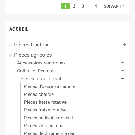
…
1
2
3
9
SUIVANT
navigate_next
ACCUEIL
Pièces tracteur
add
Pièces agricoles
remove
Accessoires remorques
add
Culture et Récolte
remove
Pièces travail du sol
remove
Pièces d'usure au carbure
Pièces charrue
Pièces herse rotative
Pièces fraise rotative
Pièces cultivateur-chisel
Pièces vibroculteur
Pièces déchaumeur à dent