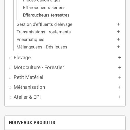
Pièces canon à gaz
Effaroucheurs aériens
Effaroucheurs terrestres
Gestion d'effluents d'élevage
add
Transmissions - roulements
add
Pneumatiques
add
Mélangeuses - Désileuses
add
Elevage
add
Motoculture - Forestier
add
Petit Matériel
add
Méthanisation
add
Atelier & EPI
add
NOUVEAUX PRODUITS