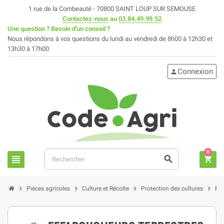
1 rue de la Combeauté - 70800 SAINT LOUP SUR SEMOUSE
Contactez-nous
au
03.84.49.99.52
Une question ? Besoin d'un conseil ?
Nous répondons à vos questions du lundi au vendredi de 8h00 à 12h30 et
13h30 à 17h00
Connexion
person
0
view_headline
search
shopping_cart
chevron_right
chevron_right
chevron_right
chevron_right
Pièces agricoles
Culture et Récolte
Protection des cultures
Eff