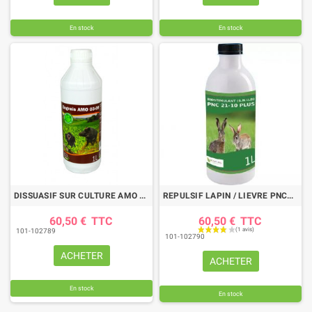
En stock
En stock
DISSUASIF SUR CULTURE AMO 03-09 1L
REPULSIF LAPIN / LIEVRE PNC21-10 1 LITRE
60,50 €
TTC
60,50 €
TTC
101-102789
101-102790
ACHETER
ACHETER
En stock
En stock