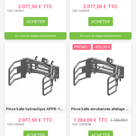
2 077,50 €
TTC
2 077,50 €
TTC
103-100457
103-100459
ACHETER
ACHETER
En cours de réapprovisionnement
En cours de réapprovisionnement
PROMO !
-456,00 €
Pince balle hydraulique APPB-180 CF attelage FAUCHEUX AM
Pince balle enrubannée attelage MX
2 077,50 €
TTC
1 284,00 €
TTC
1 740,00 €
103-100460
103-100509B
ACHETER
ACHETER