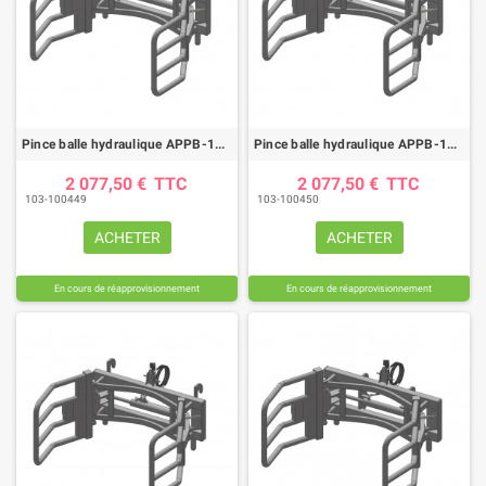
Pince balle hydraulique APPB-180 CT attelage CATERPILLAR
Pince balle hydraulique APPB-180 CT attelage JCB ETROIT
2 077,50 €
TTC
2 077,50 €
TTC
103-100449
103-100450
ACHETER
ACHETER
En cours de réapprovisionnement
En cours de réapprovisionnement