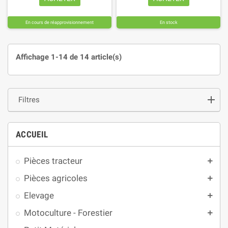
En cours de réapprovisionnement
En stock
Affichage 1-14 de 14 article(s)
Filtres
ACCUEIL
Pièces tracteur
add
Pièces agricoles
add
Elevage
add
Motoculture - Forestier
add