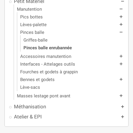
Petit Matériel
remove
Manutention
remove
Pics bottes
add
Lèves-palette
add
Pinces balle
remove
Griffes-balle
Pinces balle enrubannée
Accessoires manutention
add
Interfaces - Attelages outils
add
Fourches et godets à grappin
Bennes et godets
add
Lève-sacs
Masses lestage pont avant
add
Méthanisation
add
Atelier & EPI
add