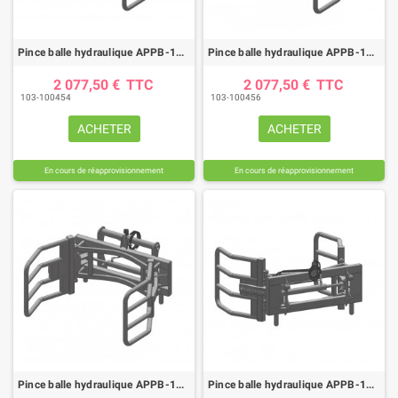
Pince balle hydraulique APPB-180 CT attelage DIECI N°2
Pince balle hydraulique APPB-180 CT attelage JCB COMPACT
2 077,50 €
TTC
2 077,50 €
TTC
103-100454
103-100456
ACHETER
ACHETER
En cours de réapprovisionnement
En cours de réapprovisionnement
Pince balle hydraulique APPB-180 CT attelage BOBCAT
Pince balle hydraulique APPB-180 CF attelage QUICKE 3