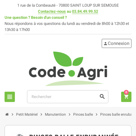
1 rue de la Combeauté - 70800 SAINT LOUP SUR SEMOUSE
Contactez-nous
au
03.84.49.99.52
Une question ? Besoin d'un conseil ?
Nous répondons à vos questions du lundi au vendredi de 8h00 à 12h30 et
13h30 à 17h00
Connexion
person
0
view_headline
search
shopping_cart
chevron_right
chevron_right
chevron_right
chevron_right
Petit Matériel
Manutention
Pinces balle
Pinces balle enruban