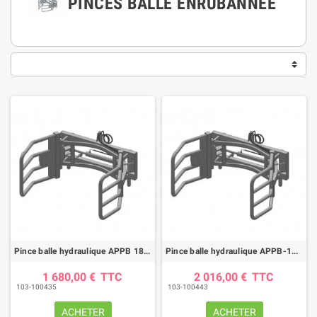
PINCES BALLE ENRUBANNÉE
Pince balle hydraulique APPB 180 CF attelage Euro
Pince balle hydraulique APPB-180 CT attelage JCB Q-FIT
1 680,00 €
TTC
2 016,00 €
TTC
103-100435
103-100443
ACHETER
ACHETER