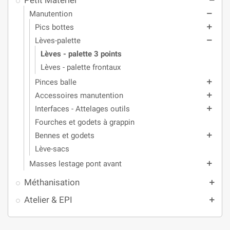
Petit Matériel
remove
Manutention
remove
Pics bottes
add
Lèves-palette
remove
Lèves - palette 3 points
Lèves - palette frontaux
Pinces balle
add
Accessoires manutention
add
Interfaces - Attelages outils
add
Fourches et godets à grappin
Bennes et godets
add
Lève-sacs
Masses lestage pont avant
add
Méthanisation
add
Atelier & EPI
add