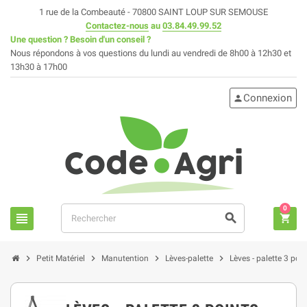
1 rue de la Combeauté - 70800 SAINT LOUP SUR SEMOUSE
Contactez-nous
au
03.84.49.99.52
Une question ? Besoin d'un conseil ?
Nous répondons à vos questions du lundi au vendredi de 8h00 à 12h30 et
13h30 à 17h00
Connexion
person
0
view_headline
search
shopping_cart
chevron_right
chevron_right
chevron_right
chevron_right
Petit Matériel
Manutention
Lèves-palette
Lèves - palette 3 poin