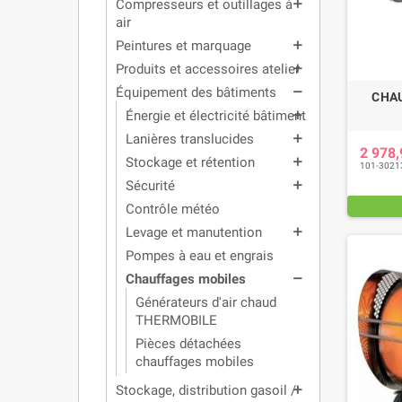
Compresseurs et outillages à
add
air
Peintures et marquage
add
Produits et accessoires atelier
add
Équipement des bâtiments
remove
CHAU
Énergie et électricité bâtiment
add
Lanières translucides
add
2 978
Stockage et rétention
add
101-3021
Sécurité
add
Contrôle météo
Levage et manutention
add
Pompes à eau et engrais
Chauffages mobiles
remove
Générateurs d'air chaud
THERMOBILE
Pièces détachées
chauffages mobiles
Stockage, distribution gasoil /
add