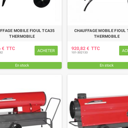
FFAGE MOBILE FIOUL TCA35
CHAUFFAGE MOBILE FIOUL 
THERMOBILE
THERMOBILE
6 €
TTC
920,82 €
TTC
ACHETER
AC
32
101-302133
En stock
En stock