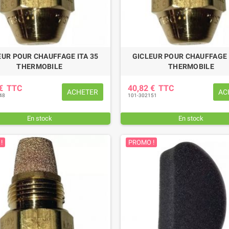
EUR POUR CHAUFFAGE ITA 35
GICLEUR POUR CHAUFFAGE 
THERMOBILE
THERMOBILE
 €
TTC
40,82 €
TTC
ACHETER
AC
48
101-302151
En stock
En stock
!
PROMO !