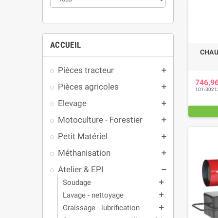
ACCUEIL
CHAU
Pièces tracteur
add
746,9
Pièces agricoles
add
101-3021
Elevage
add
Motoculture - Forestier
add
Petit Matériel
add
Méthanisation
add
Atelier & EPI
remove
Soudage
add
Lavage - nettoyage
add
Graissage - lubrification
add