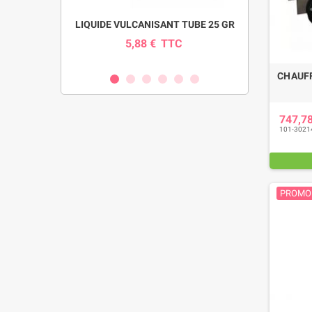
pour pompe
LIQUIDE VULCANISANT TUBE 25 GR
INDICAT
SI
5,88 €
TTC
0
C
CHAUFF
747,7
101-3021
PROMO 