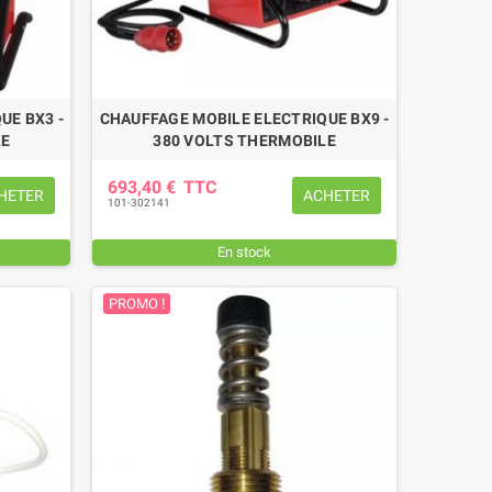
UE BX3 -
CHAUFFAGE MOBILE ELECTRIQUE BX9 -
LE
380 VOLTS THERMOBILE
693,40 €
TTC
HETER
ACHETER
101-302141
En stock
PROMO !