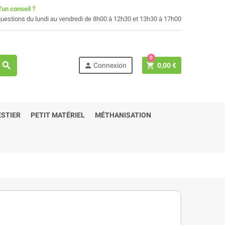
'un conseil ?
uestions du lundi au vendredi de 8h00 à 12h30 et 13h30 à 17h00
0
search
person
shopping_cart
Connexion
0,00 €
STIER
PETIT MATÉRIEL
MÉTHANISATION