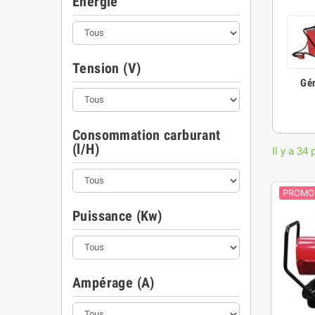
Energie
Tension (V)
Gén
Consommation carburant
(l/H)
Il y a 34 
PROMO 
Puissance (Kw)
Ampérage (A)