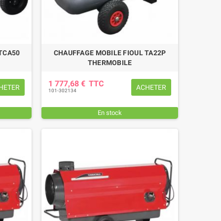
TCA50
CHAUFFAGE MOBILE FIOUL TA22P
THERMOBILE
1 777,68 €
TTC
HETER
ACHETER
101-302134
En stock