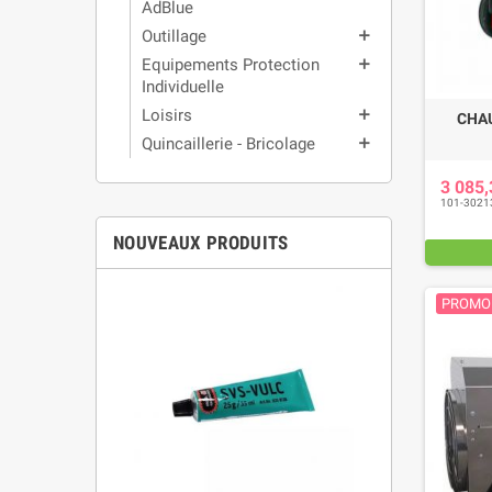
AdBlue
Outillage
add
Equipements Protection
add
Individuelle
Loisirs
add
CHA
Quincaillerie - Bricolage
add
3 085
101-3021
NOUVEAUX PRODUITS
PROMO 