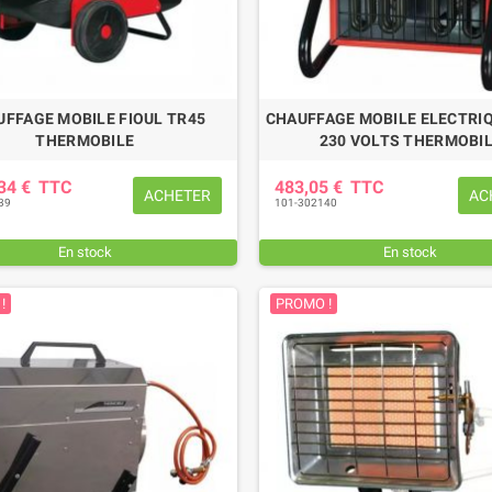
UFFAGE MOBILE FIOUL TR45
CHAUFFAGE MOBILE ELECTRIQ
THERMOBILE
230 VOLTS THERMOBI
,34 €
TTC
483,05 €
TTC
ACHETER
AC
39
101-302140
En stock
En stock
!
PROMO !