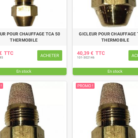
UR POUR CHAUFFAGE TCA 50
GICLEUR POUR CHAUFFAGE 
THERMOBILE
THERMOBILE
 €
TTC
40,39 €
TTC
ACHETER
AC
45
101-302146
En stock
En stock
!
PROMO !