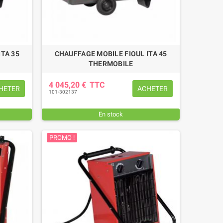
ITA 35
CHAUFFAGE MOBILE FIOUL ITA 45
THERMOBILE
4 045,20 €
TTC
HETER
ACHETER
101-302137
En stock
PROMO !