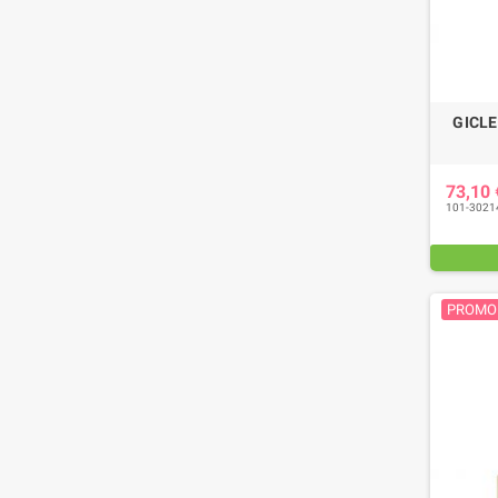
GICLE
73,10
101-3021
PROMO 