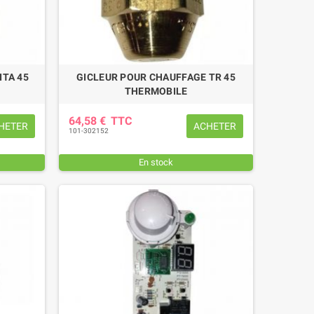
ITA 45
GICLEUR POUR CHAUFFAGE TR 45
THERMOBILE
64,58 €
TTC
HETER
ACHETER
101-302152
En stock