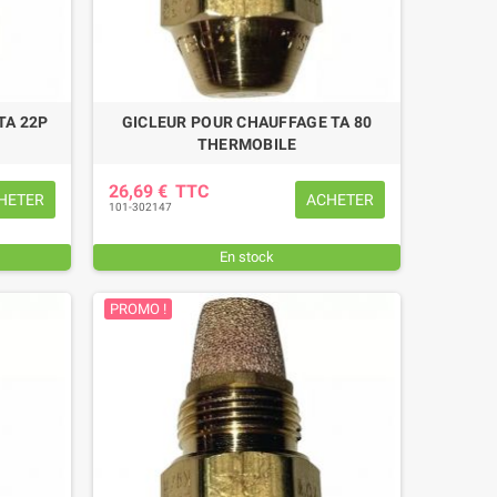
TA 22P
GICLEUR POUR CHAUFFAGE TA 80
THERMOBILE
26,69 €
TTC
HETER
ACHETER
101-302147
En stock
PROMO !