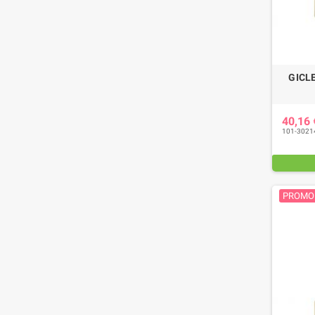
GICL
40,16
101-3021
PROMO 