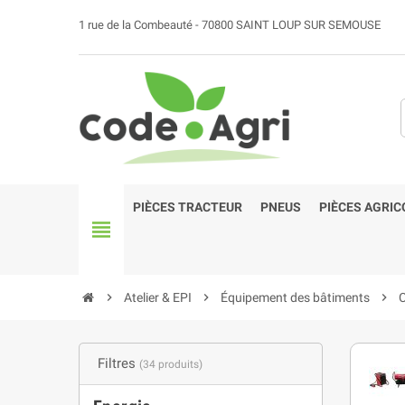
1 rue de la Combeauté - 70800 SAINT LOUP SUR SEMOUSE
PIÈCES TRACTEUR
PNEUS
PIÈCES AGRIC
view_headline
chevron_right
Atelier & EPI
chevron_right
Équipement des bâtiments
chevron_right
C
Filtres
(34 produits)