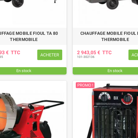
FFAGE MOBILE FIOUL TA 80
CHAUFFAGE MOBILE FIOUL 
THERMOBILE
THERMOBILE
,93 €
TTC
2 943,05 €
TTC
ACHETER
AC
35
101-302136
En stock
En stock
PROMO !