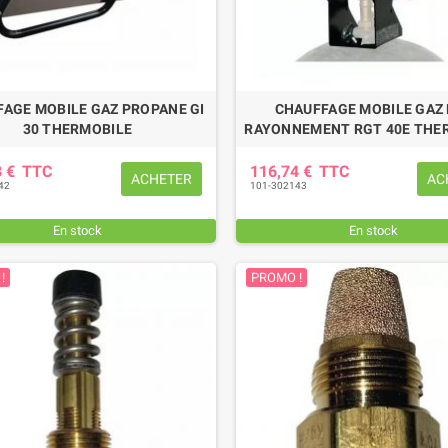
EUR DE SERRAGE 27
PATIN D'USURE (intérieur)
M
FAUCHEUSE POTTINGER
,85 €
TTC
78,36 €
TTC
AGE MOBILE GAZ PROPANE GI
CHAUFFAGE MOBILE GAZ
30 THERMOBILE
RAYONNEMENT RGT 40E THE
8 €
TTC
116,74 €
TTC
ACHETER
AC
42
101-302143
En stock
En stock
!
PROMO !