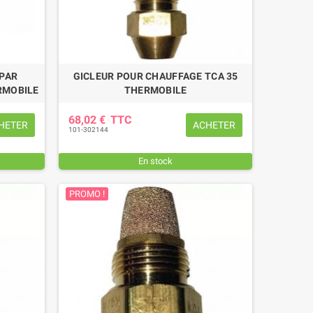
ANILLE COMPLETE TORSE FIL 7
MANILLE TORSE FIL 7 MM Ø T
MM Ø TROU 8,5 MM
8,5 MM
10,56 €
TTC
7,08 €
TTC
 PAR
GICLEUR POUR CHAUFFAGE TCA 35
RMOBILE
THERMOBILE
68,02 €
TTC
HETER
ACHETER
101-302144
En stock
PROMO !