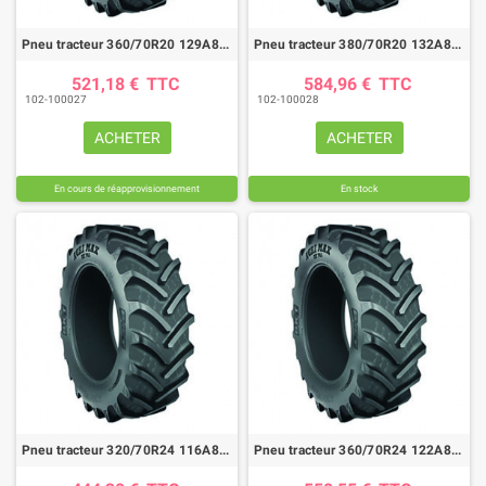
Pneu tracteur 360/70R20 129A8/B AGRIMAX RT765
Pneu tracteur 380/70R20 132A8/B AGRIMAX RT765
521,18 €
TTC
584,96 €
TTC
102-100027
102-100028
ACHETER
ACHETER
En cours de réapprovisionnement
En stock
Pneu tracteur 320/70R24 116A8/B(116D) AGRIMAX RT765
Pneu tracteur 360/70R24 122A8/B(122D) AGRIMAX RT765