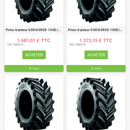
Pneu tracteur 600/65R28 154D/157A8 AGRIMAX RT657
Pneu tracteur 540/65R30 150D/153A8 AGRIMAX RT657
1 681,01 €
TTC
1 273,15 €
TTC
102-100013
102-100014
ACHETER
ACHETER
En stock
En stock