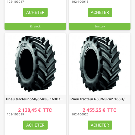
102-100017
102-100018
ACHETER
ACHETER
En stock
En stock
Pneu tracteur 650/65R38 163D/166A8 AGRIMAX RT657
Pneu tracteur 650/65R42 165D/168A8 AGRIMAX RT657
2 138,45 €
TTC
2 455,25 €
TTC
102-100019
102-100020
ACHETER
ACHETER