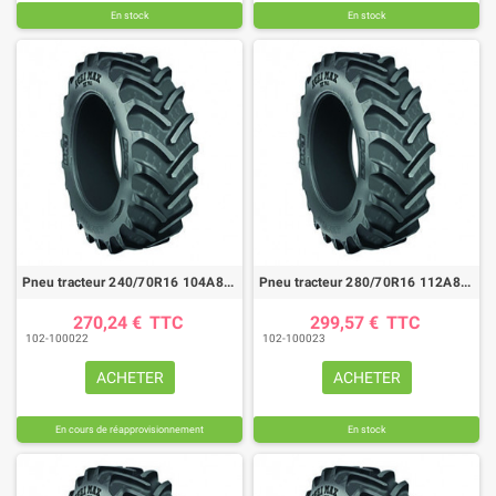
En stock
En stock
Pneu tracteur 240/70R16 104A8/B AGRIMAX RT765
Pneu tracteur 280/70R16 112A8/B AGRIMAX RT765
270,24 €
TTC
299,57 €
TTC
102-100022
102-100023
ACHETER
ACHETER
En cours de réapprovisionnement
En stock