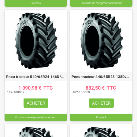
En stock
En cours de réapprovisionnement
Pneu tracteur 540/65R24 146D/149A8 AGRIMAX RT657
Pneu tracteur 440/65R28 138D/141A8 AGRIMAX RT657
1 090,98 €
TTC
882,50 €
TTC
102-100009
102-100010
ACHETER
ACHETER
En cours de réapprovisionnement
En stock