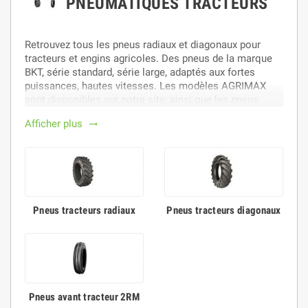
PNEUMATIQUES TRACTEURS
Retrouvez tous les pneus radiaux et diagonaux pour
tracteurs et engins agricoles. Des pneus de la marque
BKT, série standard, série large, adaptés aux fortes
puissances, hautes vitesses. Les modèles AGRIMAX
sont disponibles sur notre site, ainsi que les pneus
avant lignés.
Afficher plus
trending_flat
Pneus tracteurs radiaux
Pneus tracteurs diagonaux
Pneus avant tracteur 2RM