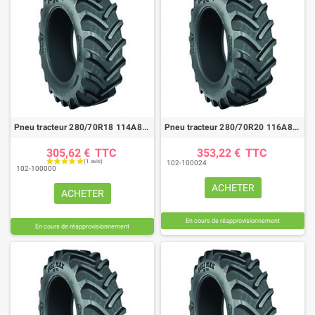
Pneu tracteur 280/70R18 114A8/B AGRIMAX RT765
Pneu tracteur 280/70R20 116A8/B AGRIMAX RT765
305,62 €
TTC
353,22 €
TTC
102-100024
102-100000
ACHETER
ACHETER
En cours de réapprovisionnement
En cours de réapprovisionnement