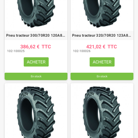
Pneu tracteur 300/70R20 120A8/B AGRIMAX RT765
Pneu tracteur 320/70R20 123A8/B AGRIMAX RT765
386,62 €
TTC
421,02 €
TTC
102-100025
102-100026
ACHETER
ACHETER
En stock
En stock