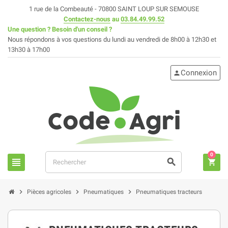
1 rue de la Combeauté - 70800 SAINT LOUP SUR SEMOUSE
Contactez-nous
au
03.84.49.99.52
Une question ? Besoin d'un conseil ?
Nous répondons à vos questions du lundi au vendredi de 8h00 à 12h30 et
13h30 à 17h00
Connexion
person
0
view_headline
search
shopping_cart
chevron_right
chevron_right
chevron_right
Pièces agricoles
Pneumatiques
Pneumatiques tracteurs