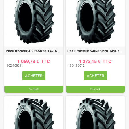
Pneu tracteur 480/65R28 142D/145A8 AGRIMAX RT657
Pneu tracteur 540/65R28 149D/152A8AGRIMAX RT657
1 069,73 €
TTC
1 273,15 €
TTC
102-100011
102-100012
ACHETER
ACHETER
En stock
En stock