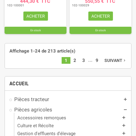
444,30 €
TTC
550,55 €
TTC
102-100001
102-100029
ACHETER
ACHETER
En stock
En stock
Affichage 1-24 de 213 article(s)
…
1
2
3
9
SUIVANT
navigate_next
ACCUEIL
Pièces tracteur
add
Pièces agricoles
remove
Accessoires remorques
add
Culture et Récolte
add
Gestion d'effluents d'élevage
add