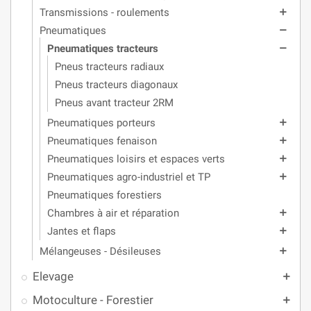
Transmissions - roulements
add
Pneumatiques
remove
Pneumatiques tracteurs
remove
Pneus tracteurs radiaux
Pneus tracteurs diagonaux
Pneus avant tracteur 2RM
Pneumatiques porteurs
add
Pneumatiques fenaison
add
Pneumatiques loisirs et espaces verts
add
Pneumatiques agro-industriel et TP
add
Pneumatiques forestiers
Chambres à air et réparation
add
Jantes et flaps
add
Mélangeuses - Désileuses
add
Elevage
add
Motoculture - Forestier
add