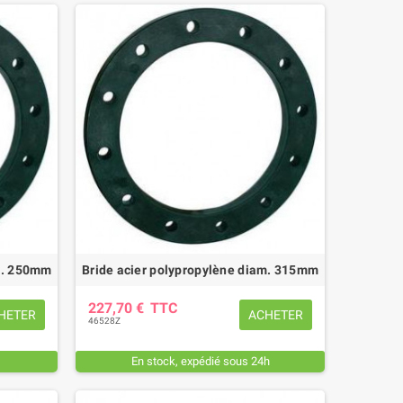
am. 250mm
Bride acier polypropylène diam. 315mm
227,70 €
TTC
HETER
ACHETER
46528Z
En stock, expédié sous 24h