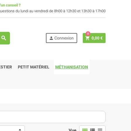
'un conseil ?
uestions du lundi au vendredi de 8h00 à 12h30 et 13h30 à 17h00
0
search
person
shopping_cart
Connexion
0,00 €
STIER
PETIT MATÉRIEL
MÉTHANISATION
view_comfy
view_list
view_headline
Vue