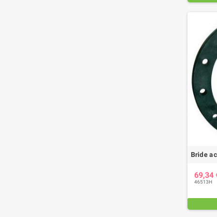
Bride a
69,34
46513H