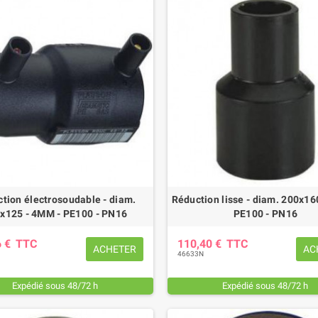
tion électrosoudable - diam.
Réduction lisse - diam. 200x16
x125 - 4MM - PE100 - PN16
PE100 - PN16
6 €
TTC
110,40 €
TTC
ACHETER
AC
46633N
Expédié sous 48/72 h
Expédié sous 48/72 h