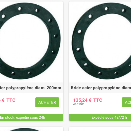
cier polypropylène diam. 200mm
Bride acier polypropylène di
6 €
TTC
135,24 €
TTC
ACHETER
AC
46519P
En stock, expédié sous 24h
Expédié sous 48/72 h