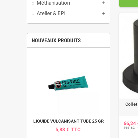
Méthanisation
add
Atelier & EPI
add
NOUVEAUX PRODUITS
Collet
pour pompe
LIQUIDE VULCANISANT TUBE 25 GR
INDICAT
66,24
SI
46416C
5,88 €
TTC
0
C