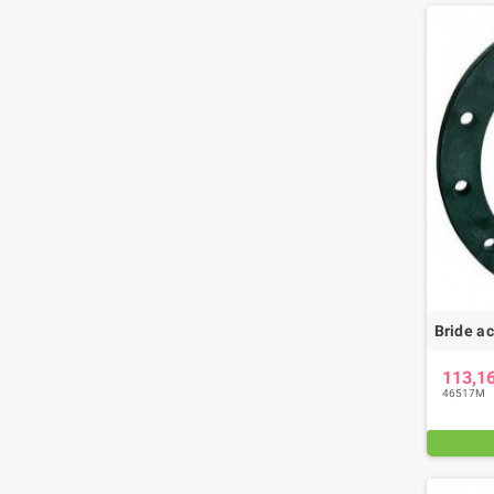
Bride a
113,1
46517M