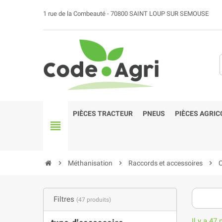
1 rue de la Combeauté - 70800 SAINT LOUP SUR SEMOUSE
PIÈCES TRACTEUR
PNEUS
PIÈCES AGRIC
view_headline
chevron_right
Méthanisation
chevron_right
Raccords et accessoires
chevron_right
Filtres
(47 produits)
Il y a 47 