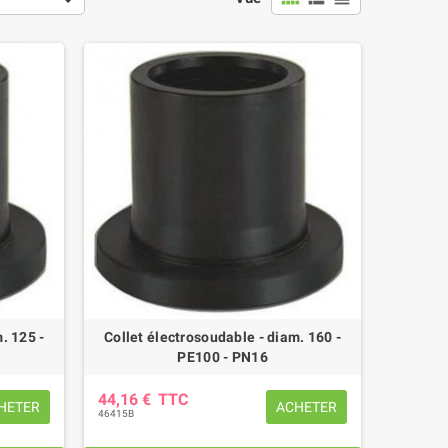
. 125 -
Collet électrosoudable - diam. 160 -
PE100 - PN16
44,16 €
TTC
HETER
ACHETER
46415B