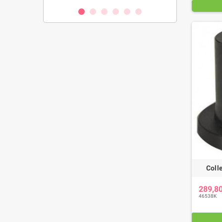
Coll
289,8
46538K