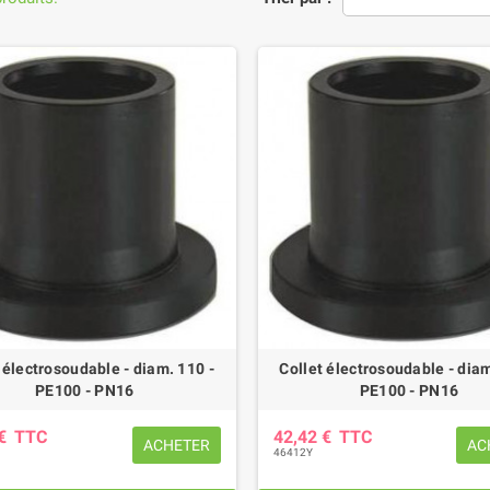
 électrosoudable - diam. 110 -
Collet électrosoudable - diam
PE100 - PN16
PE100 - PN16
 €
TTC
42,42 €
TTC
ACHETER
AC
46412Y