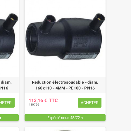
 diam.
Réduction électrosoudable - diam.
PN16
160x110 - 4MM - PE100 - PN16
113,16 €
TTC
HETER
ACHETER
48076G
h
Expédié sous 48/72 h