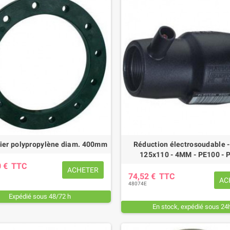
cier polypropylène diam. 400mm
Réduction électrosoudable -
125x110 - 4MM - PE100 - 
0 €
TTC
ACHETER
74,52 €
TTC
AC
48074E
Expédié sous 48/72 h
En stock, expédié sous 24