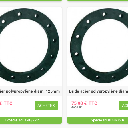
cier polypropylène diam. 125mm
Bride acier polypropylène di
 €
TTC
75,90 €
TTC
ACHETER
AC
46515K
Expédié sous 48/72 h
Expédié sous 48/72 h