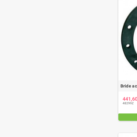
Bride a
441,6
48299Z