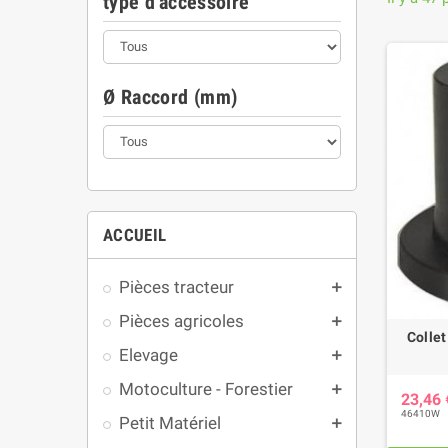
type d'accessoire
Ø Raccord (mm)
ACCUEIL
Pièces tracteur
add
Pièces agricoles
add
Collet
Elevage
add
Motoculture - Forestier
add
23,46
46410W
Petit Matériel
add