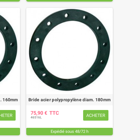
am. 160mm
Bride acier polypropylène diam. 180mm
75,90 €
TTC
HETER
ACHETER
46516L
Expédié sous 48/72 h