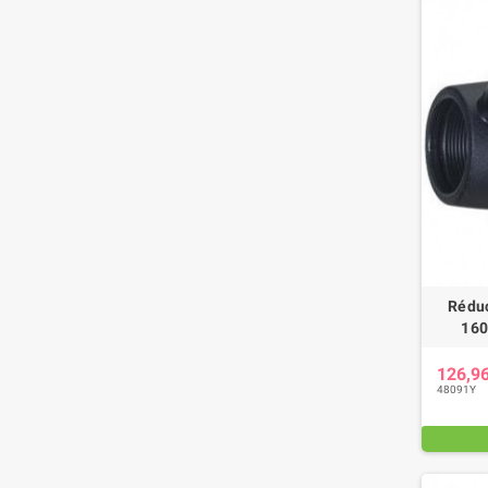
Réduc
160
126,9
48091Y