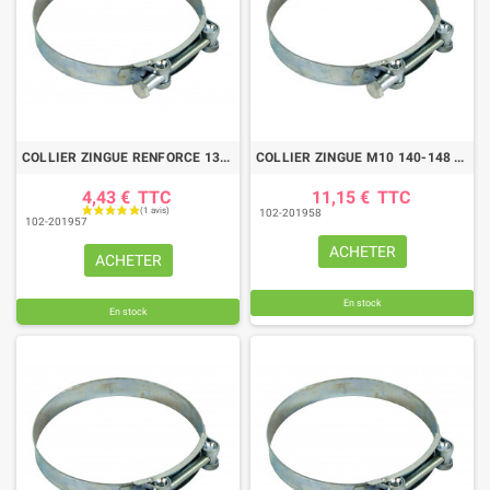
COLLIER ZINGUE RENFORCE 131/139
COLLIER ZINGUE M10 140-148 LARGEUR BANDE 30 MM
4,43 €
TTC
11,15 €
TTC
102-201958
102-201957
ACHETER
ACHETER
En stock
En stock