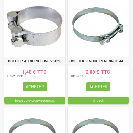
COLLIER A TOURILLONS 26X28
COLLIER ZINGUE RENFORCE 44/47
1,48 €
TTC
2,08 €
TTC
102-201931
102-201936
ACHETER
ACHETER
En cours de réapprovisionnement
En stock