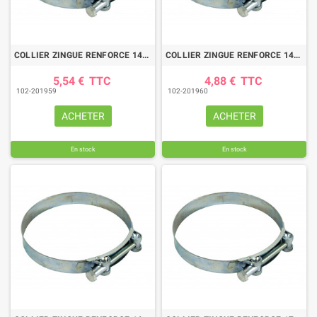
COLLIER ZINGUE RENFORCE 140/148
COLLIER ZINGUE RENFORCE 149/161
5,54 €
TTC
4,88 €
TTC
102-201959
102-201960
ACHETER
ACHETER
En stock
En stock