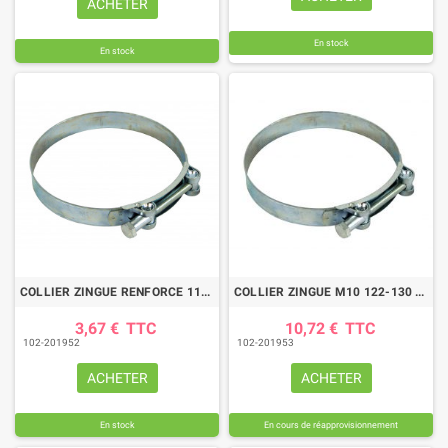
ACHETER
En stock
En stock
COLLIER ZINGUE RENFORCE 113/121
COLLIER ZINGUE M10 122-130 LARGEUR BANDE 30 MM
3,67 €
TTC
10,72 €
TTC
102-201952
102-201953
ACHETER
ACHETER
En stock
En cours de réapprovisionnement