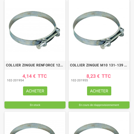
COLLIER ZINGUE RENFORCE 122/130
COLLIER ZINGUE M10 131-139 LARGEUR BANDE 30 MM
4,14 €
TTC
8,23 €
TTC
102-201954
102-201955
ACHETER
ACHETER
En stock
En cours de réapprovisionnement