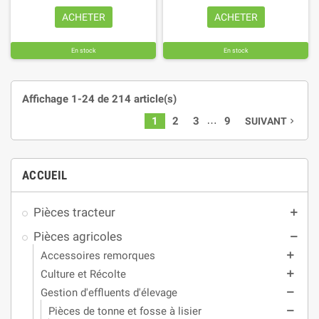
ACHETER
ACHETER
En stock
En stock
Affichage 1-24 de 214 article(s)
…
1
2
3
9
SUIVANT
navigate_next
ACCUEIL
Pièces tracteur
add
Pièces agricoles
remove
Accessoires remorques
add
Culture et Récolte
add
Gestion d'effluents d'élevage
remove
Pièces de tonne et fosse à lisier
remove