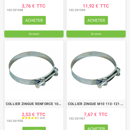
3,76 €
TTC
11,92 €
TTC
102-201948
102-201949
ACHETER
ACHETER
En stock
En stock
COLLIER ZINGUE RENFORCE 104/112
COLLIER ZINGUE M10 113-121 LARGEUR BANDE 30 MM
2,53 €
TTC
7,67 €
TTC
102-201951
102-201950
ACHETER