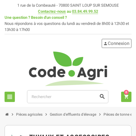
1 rue de la Combeauté - 70800 SAINT LOUP SUR SEMOUSE
Contactez-nous
au
03.84.49.99.52
Une question ? Besoin d'un conseil ?
Nous répondons à vos questions du lundi au vendredi de 8h00 à 12h30 et
13h30 à 17h00
Connexion
person
0
view_headline
search
shopping_cart
chevron_right
chevron_right
chevron_right
Pièces agricoles
Gestion d'effluents d'élevage
Pièces de tonne et fo