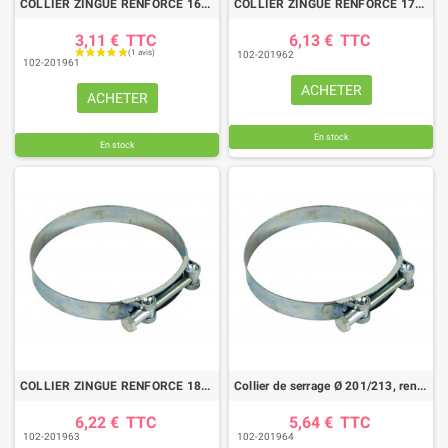
COLLIER ZINGUE RENFORCE 162/174
COLLIER ZINGUE RENFORCE 175/187
3,11 €
TTC
6,13 €
TTC
102-201962
102-201961
ACHETER
ACHETER
En stock
En stock
COLLIER ZINGUE RENFORCE 188/200
Collier de serrage Ø 201/213, renforcé zingué
6,22 €
TTC
5,64 €
TTC
102-201963
102-201964