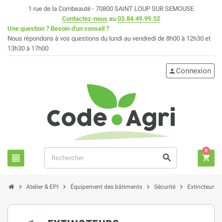
1 rue de la Combeauté - 70800 SAINT LOUP SUR SEMOUSE
Contactez-nous
au
03.84.49.99.52
Une question ? Besoin d'un conseil ?
Nous répondons à vos questions du lundi au vendredi de 8h00 à 12h30 et
13h30 à 17h00
Connexion
person
0
view_headline
search
shopping_cart
chevron_right
chevron_right
chevron_right
chevron_right
Atelier & EPI
Équipement des bâtiments
Sécurité
Extincteurs