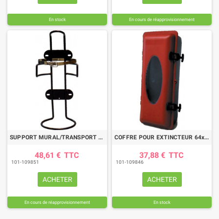
En stock
En cours de réapprovisionnement
SUPPORT MURAL/TRANSPORT POUR EXTINCTEUR 6KG
COFFRE POUR EXTINCTEUR 64x30x24
48,61 €
TTC
37,88 €
TTC
101-109851
101-109846
ACHETER
ACHETER
En cours de réapprovisionnement
En stock