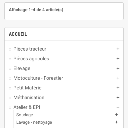
Affichage 1-4 de 4 article(s)
ACCUEIL
Pièces tracteur
add
Pièces agricoles
add
Elevage
add
Motoculture - Forestier
add
Petit Matériel
add
Méthanisation
add
Atelier & EPI
remove
Soudage
add
Lavage - nettoyage
add