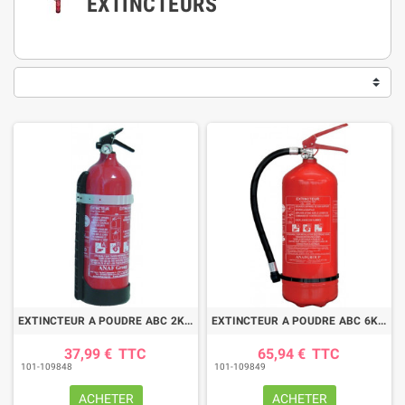
EXTINCTEURS
EXTINCTEUR A POUDRE ABC 2KG AVEC SUPP/TRANSP
EXTINCTEUR A POUDRE ABC 6KG SANS SUPPORT
37,99 €
TTC
65,94 €
TTC
101-109848
101-109849
ACHETER
ACHETER