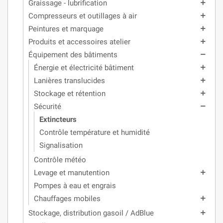
Graissage - lubrification
add
Compresseurs et outillages à air
add
Peintures et marquage
add
Produits et accessoires atelier
add
Équipement des bâtiments
remove
Énergie et électricité bâtiment
add
Lanières translucides
add
Stockage et rétention
add
Sécurité
remove
Extincteurs
Contrôle température et humidité
Signalisation
Contrôle météo
Levage et manutention
add
Pompes à eau et engrais
Chauffages mobiles
add
Stockage, distribution gasoil / AdBlue
add