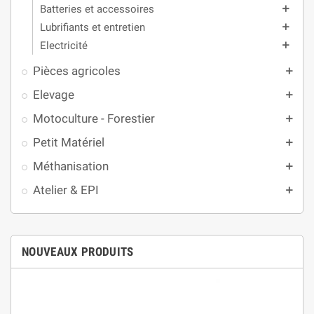
Batteries et accessoires
add
Lubrifiants et entretien
add
Electricité
add
Pièces agricoles
add
Elevage
add
Motoculture - Forestier
add
Petit Matériel
add
Méthanisation
add
Atelier & EPI
add
NOUVEAUX PRODUITS