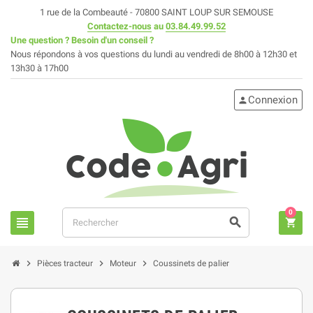
1 rue de la Combeauté - 70800 SAINT LOUP SUR SEMOUSE
Contactez-nous
au
03.84.49.99.52
Une question ? Besoin d'un conseil ?
Nous répondons à vos questions du lundi au vendredi de 8h00 à 12h30 et
13h30 à 17h00
Connexion
person
0
view_headline
search
shopping_cart
chevron_right
chevron_right
chevron_right
Pièces tracteur
Moteur
Coussinets de palier