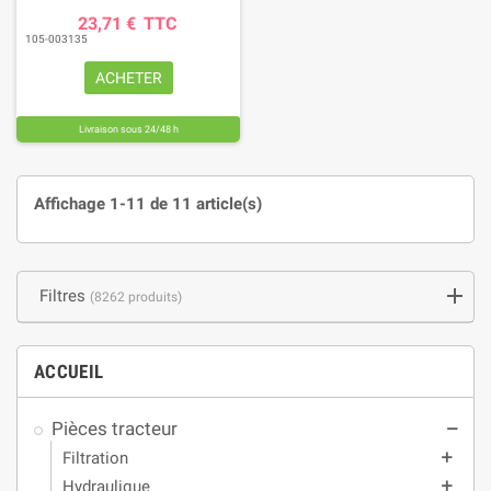
23,71 €
TTC
105-003135
ACHETER
Livraison sous 24/48 h
Affichage 1-11 de 11 article(s)
Filtres
(8262 produits)
ACCUEIL
Pièces tracteur
remove
Filtration
add
Hydraulique
add