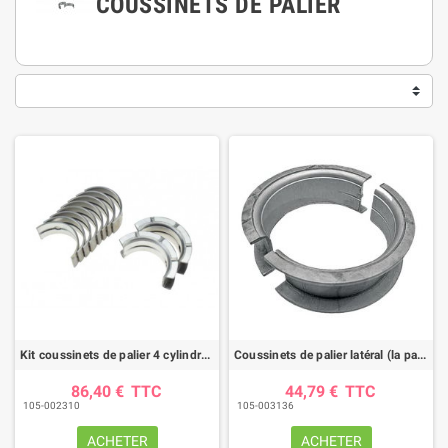
COUSSINETS DE PALIER
Kit coussinets de palier 4 cylindres CASE IH
Coussinets de palier latéral (la paire) CASE IH
86,40 €
TTC
44,79 €
TTC
105-002310
105-003136
ACHETER
ACHETER