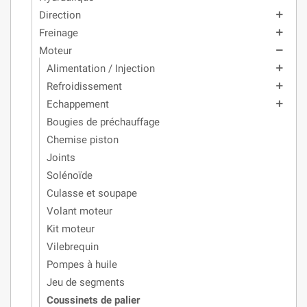
Direction
add
Freinage
add
Moteur
remove
Alimentation / Injection
add
Refroidissement
add
Echappement
add
Bougies de préchauffage
Chemise piston
Joints
Solénoïde
Culasse et soupape
Volant moteur
Kit moteur
Vilebrequin
Pompes à huile
Jeu de segments
Coussinets de palier