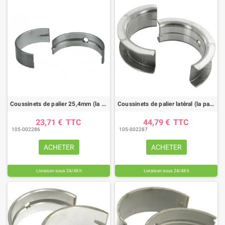
Coussinets de palier 25,4mm (la paire) CASE IH
Coussinets de palier latéral (la paire) CASE IH
23,71 €
TTC
44,79 €
TTC
105-002286
105-002287
ACHETER
ACHETER
Livraison sous 24/48 h
Livraison sous 24/48 h