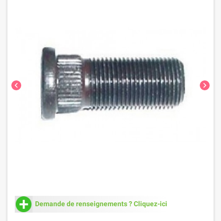
chevron_left
chevron_right
Demande de renseignements ? Cliquez-ici