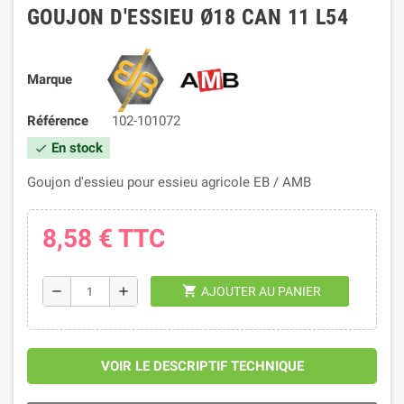
GOUJON D'ESSIEU Ø18 CAN 11 L54
Marque
Référence
102-101072
En stock
check
Goujon d'essieu pour essieu agricole EB / AMB
8,58 €
TTC
shopping_cart
remove
add
AJOUTER AU PANIER
VOIR LE DESCRIPTIF TECHNIQUE