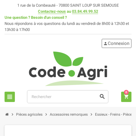
1 rue de la Combeauté - 70800 SAINT LOUP SUR SEMOUSE
Contactez-nous
au
03.84.49.99.52
Une question ? Besoin d'un conseil ?
Nous répondons à vos questions du lundi au vendredi de 8h00 à 12h30 et
13h30 à 17h00
Connexion
person
0
view_headline
search
shopping_cart
chevron_right
chevron_right
chevron_right
Pièces agricoles
Accessoires remorques
Essieux - Freins - Pièces