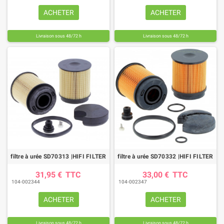
ACHETER
ACHETER
Livraison sous 48/72 h
Livraison sous 48/72 h
filtre à urée SD70313 |HIFI FILTER
filtre à urée SD70332 |HIFI FILTER
31,95 €
TTC
33,00 €
TTC
104-002344
104-002347
ACHETER
ACHETER
Livraison sous 48/72 h
Livraison sous 48/72 h