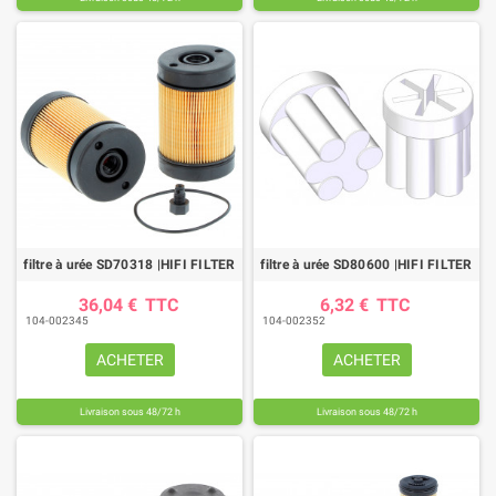
filtre à urée SD70318 |HIFI FILTER
filtre à urée SD80600 |HIFI FILTER
36,04 €
TTC
6,32 €
TTC
104-002345
104-002352
ACHETER
ACHETER
Livraison sous 48/72 h
Livraison sous 48/72 h