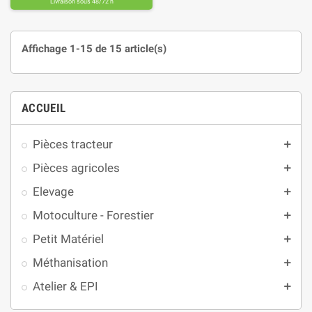
Livraison sous 48/72 h
Affichage 1-15 de 15 article(s)
ACCUEIL
Pièces tracteur
add
Pièces agricoles
add
Elevage
add
Motoculture - Forestier
add
Petit Matériel
add
Méthanisation
add
Atelier & EPI
add