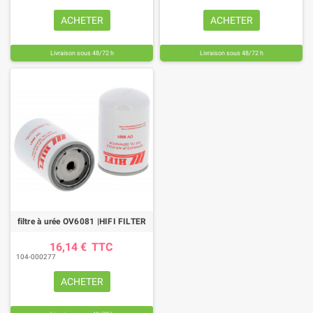
ACHETER
ACHETER
Livraison sous 48/72 h
Livraison sous 48/72 h
filtre à urée OV6081 |HIFI FILTER
16,14 €
TTC
104-000277
ACHETER