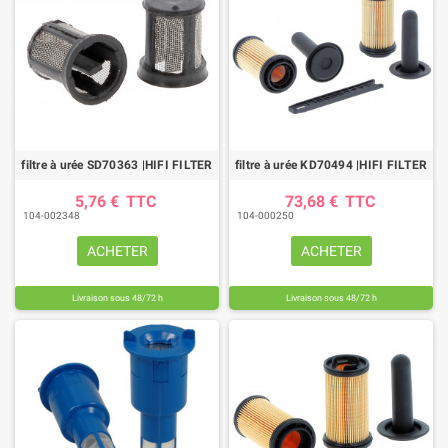
filtre à urée SD70363 |HIFI FILTER
filtre à urée KD70494 |HIFI FILTER
5,76 €
TTC
73,68 €
TTC
104-002348
104-000250
ACHETER
ACHETER
Livraison sous 48/72 h
Livraison sous 48/72 h