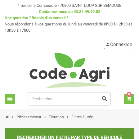
1 rue de la Combeauté - 70800 SAINT LOUP SUR SEMOUSE
Contactez-nous
au
03.84.49.99.52
Une question ? Besoin d'un conseil ?
Nous répondons à vos questions du lundi au vendredi de 8h00 à 12h30 et
13h30 à 17h00
Connexion
person
0
view_headline
search
shopping_cart
chevron_right
chevron_right
chevron_right
Pièces tracteur
Filtration
Filtres à urée
RECHERCHER UN FILTRE PAR TYPE DE VÉHICULE