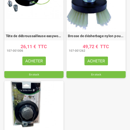
Tête de débroussailleuse easywork TECOMEC 109mm insert M8x125 - F10x125
Brosse de désherbage nylon pour débroussailleuse (30cm3 et plus)
26,11 €
TTC
49,72 €
TTC
107-001006
107-001262
ACHETER
ACHETER
En stock
En stock