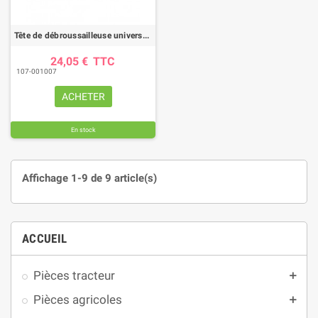
Tête de débroussailleuse universelle TAP'N'GO easy load
24,05 €
TTC
107-001007
ACHETER
En stock
Affichage 1-9 de 9 article(s)
ACCUEIL
Pièces tracteur
add
Pièces agricoles
add