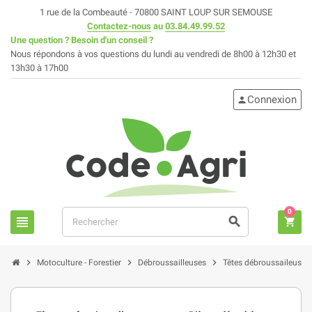
1 rue de la Combeauté - 70800 SAINT LOUP SUR SEMOUSE
Contactez-nous
au
03.84.49.99.52
Une question ? Besoin d'un conseil ?
Nous répondons à vos questions du lundi au vendredi de 8h00 à 12h30 et
13h30 à 17h00
Connexion
person
0
view_headline
search
shopping_cart
chevron_right
chevron_right
chevron_right
Motoculture - Forestier
Débroussailleuses
Têtes débroussaileuse