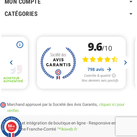
MON COMPTE
CATÉGORIES
Marchand approuvé par la Société des Avis Garantis,
cliquez ici pour
vérifier
.
Création et intégration de boutique en ligne - Responsive en
9.6
/10
Bourgogne Franche-Comté
™ikiweb.fr
798 avis