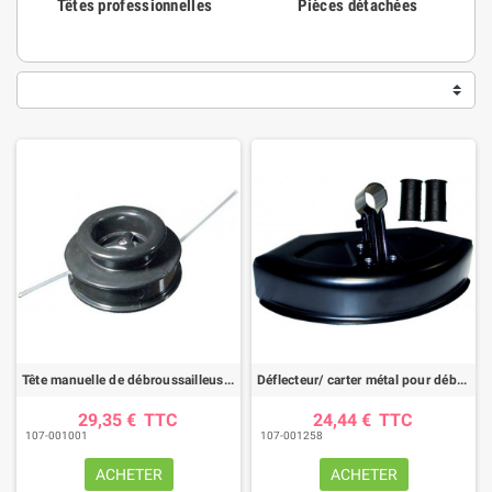
Têtes professionnelles
Pièces détachées
Tête manuelle de débroussailleuse semi-auto femelle sans insert
Déflecteur/ carter métal pour débroussailleuse Ø tube 24/26mm
29,35 €
TTC
24,44 €
TTC
107-001001
107-001258
ACHETER
ACHETER