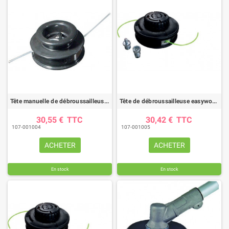
Tête manuelle de débroussailleuse semi-auto femelle 10X125 + 2 inserts mâles
Tête de débroussailleuse easywork TECOMEC 130mm insert M8x125 - F10x125
30,55 €
TTC
30,42 €
TTC
107-001004
107-001005
ACHETER
ACHETER
En stock
En stock