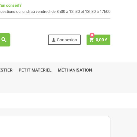
'un conseil ?
uestions du lundi au vendredi de 8h00 à 12h30 et 13h30 à 17h00
0
search
person
shopping_cart
Connexion
0,00 €
STIER
PETIT MATÉRIEL
MÉTHANISATION