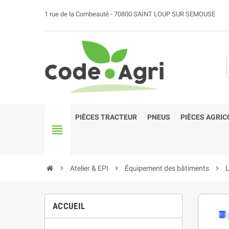
1 rue de la Combeauté - 70800 SAINT LOUP SUR SEMOUSE
PIÈCES TRACTEUR
PNEUS
PIÈCES AGRIC
view_headline
chevron_right
Atelier & EPI
chevron_right
Équipement des bâtiments
chevron_right
L
ACCUEIL