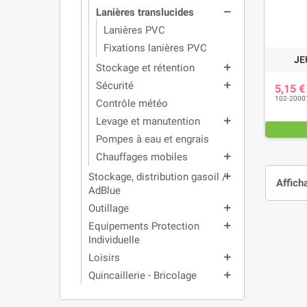
Lanières translucides
remove
Lanières PVC
Fixations lanières PVC
JE
Stockage et rétention
add
Sécurité
add
5,15 
102-2000
Contrôle météo
Levage et manutention
add
Pompes à eau et engrais
Chauffages mobiles
add
Stockage, distribution gasoil /
add
Affich
AdBlue
Outillage
add
Equipements Protection
add
Individuelle
Loisirs
add
Quincaillerie - Bricolage
add