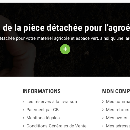
e de la pièce détachée pour l'agro
 détachée pour votre matériel agricole et espace vert, ainsi qu'une 
+
INFORMATIONS
MON COMP
Les réserves à la livraison
Mes comma
Paiement par CB
Mes retours
Mentions légales
Mes avoirs
Conditions Générales de Vente
Mes adress