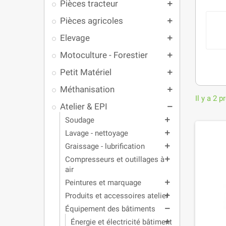
Pièces tracteur
add
Pièces agricoles
add
Elevage
add
Motoculture - Forestier
add
Petit Matériel
add
Méthanisation
add
Il y a 2 p
Atelier & EPI
remove
Soudage
add
Lavage - nettoyage
add
Graissage - lubrification
add
Compresseurs et outillages à
add
air
Peintures et marquage
add
Produits et accessoires atelier
add
Équipement des bâtiments
remove
Énergie et électricité bâtiment
add