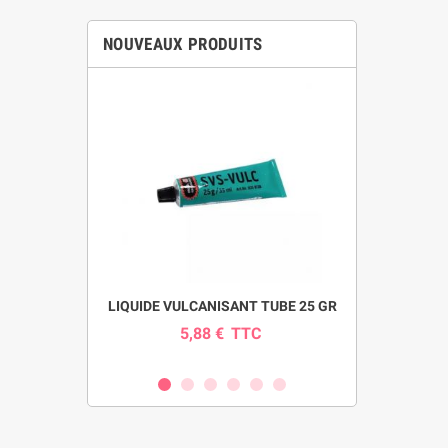
NOUVEAUX PRODUITS
pour pompe
LIQUIDE VULCANISANT TUBE 25 GR
INDICAT
SI
5,88 €
TTC
0
C