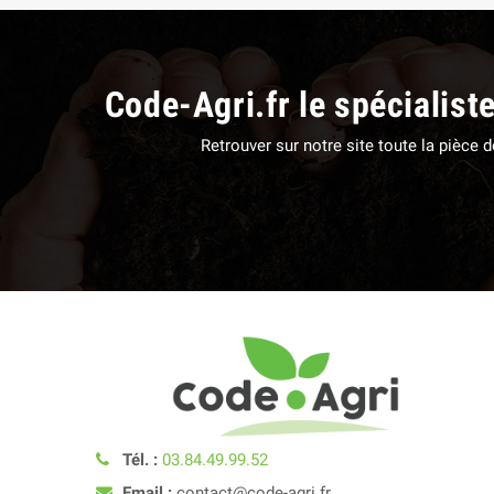
Code-Agri.fr le spécialist
Retrouver sur notre site toute la pièce
Tél. :
03.84.49.99.52
Email :
contact@code-agri.fr