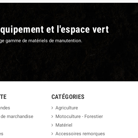
équipement et l'espace vert
large gamme de matériels de manutention.
TE
CATÉGORIES
ndes
Agriculture
 de marchandise
Motoculture - Forestier
Matériel
es
Accessoires remorques