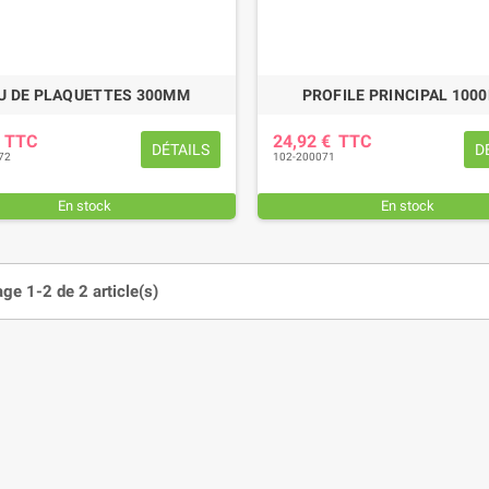
U DE PLAQUETTES 300MM
PROFILE PRINCIPAL 100
€
TTC
24,92 €
TTC
DÉTAILS
D
72
102-200071
En stock
En stock
age 1-2 de 2 article(s)