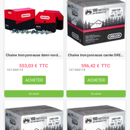
Chaine tronçonneuse demi-ronde OREGON 75DPX /pas 3/8"PRO / jauge .063"(1.6mm) - rouleau 100 pieds
Chaine tronçonneuse carrée OREGON 20LPX /pas .325 / jauge .050"(1.3mm) - rouleau 100 pieds
553,03 €
TTC
596,42 €
TTC
107-000173
107-000174
ACHETER
ACHETER
En stock
En stock