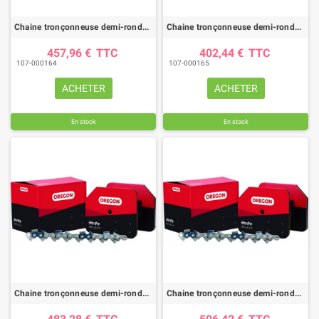
Chaine tronçonneuse demi-ronde OREGON 90PX /pas .3/8"LP / jauge .043"(1.1mm) -rouleau 100 pieds
Chaine tronçonneuse demi-ronde OREGON 91P faible rebond /pas .3/8"LP /jauge .050"(1.3mm)- rouleau 100 pieds
457,96 €
TTC
402,44 €
TTC
107-000164
107-000165
ACHETER
ACHETER
En stock
En stock
Chaine tronçonneuse demi-ronde OREGON 91VXL /pas .3/8"LP / jauge .050"(1.3mm) -rouleau 100 pieds
Chaine tronçonneuse demi-ronde OREGON 20BPX /pas .325" / jauge .050"(1.3mm) -rouleau 100 pieds