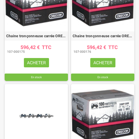
Chaine tronçonneuse carrée OREGON 21LPX /pas .325 / jauge .058"(1.5mm) - rouleau 100 pieds
Chaine tronçonneuse carrée OREGON 22LPX /pas .325 / jauge .063"(1.6mm) - rouleau 100 pieds
596,42 €
TTC
596,42 €
TTC
107-000175
107-000176
ACHETER
ACHETER
En stock
En stock