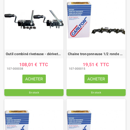
Outil combiné riveteuse - dériveteuse
Chaine tronçonneuse 1/2 ronde CARLTON / pas .325"/ jauge .050"/ 64 maillons
108,01 €
TTC
19,51 €
TTC
107-000038
107-000015
ACHETER
ACHETER
En stock
En stock