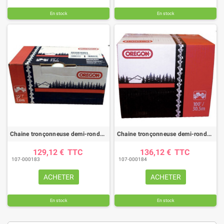
En stock
En stock
Chaine tronçonneuse demi-ronde OREGON 91VXL /pas 3/8"LP / jauge .050"(1.3mm) - rouleau 25 pieds
Chaine tronçonneuse demi-ronde OREGON 91PX /pas 3/8"LP / jauge .050"(1.3mm) - rouleau 25 pieds
129,12 €
TTC
136,12 €
TTC
107-000183
107-000184
ACHETER
ACHETER
En stock
En stock