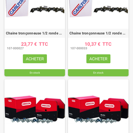
Chaine tronçonneuse 1/2 ronde CARLTON / pas .325"/ jauge .063"/ 68 maillons
Chaine tronçonneuse 1/2 ronde CARLTON / pas 3/8" LP/ jauge .050"/ 45 maillons
23,77 €
TTC
10,37 €
TTC
107-000027
107-000033
ACHETER
ACHETER
En stock
En stock