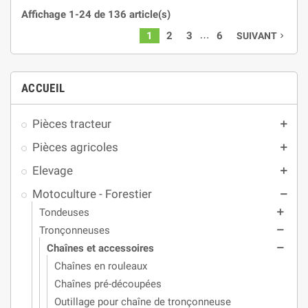
Affichage 1-24 de 136 article(s)
…
1
2
3
6
SUIVANT
navigate_next
ACCUEIL
Pièces tracteur
add
Pièces agricoles
add
Elevage
add
Motoculture - Forestier
remove
Tondeuses
add
Tronçonneuses
remove
Chaînes et accessoires
remove
Chaînes en rouleaux
Chaînes pré-découpées
Outillage pour chaîne de tronçonneuse