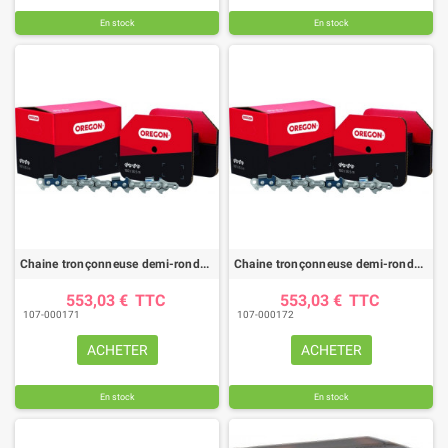
En stock
En stock
Chaine tronçonneuse demi-ronde OREGON 72DPX /pas 3/8"PRO / jauge .050"(1.3mm) -rouleau 100 pieds
Chaine tronçonneuse demi-ronde OREGON 73DPX /pas 3/8"PRO / jauge .058"(1.5mm) - rouleau 100 pieds
553,03 €
TTC
553,03 €
TTC
107-000171
107-000172
ACHETER
ACHETER
En stock
En stock