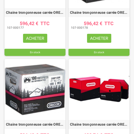
Chaine tronçonneuse carrée OREGON 72LPX /pas 3/8PRO / jauge .050"(1.3mm) - rouleau 100 pieds
Chaine tronçonneuse carrée OREGON 73LPX /pas 3/8"PRO / jauge .058"(1.5mm) - rouleau 100 pieds
596,42 €
TTC
596,42 €
TTC
107-000177
107-000178
ACHETER
ACHETER
En stock
En stock
Chaine tronçonneuse carrée OREGON 75LPX /pas 3/8"PRO / jauge .063"(1.6mm) - rouleau 100 pieds
Chaine tronçonneuse carrée OREGON 73EXL /pas 3/8"PRO / jauge .058"(1.5mm) - rouleau 100 pieds