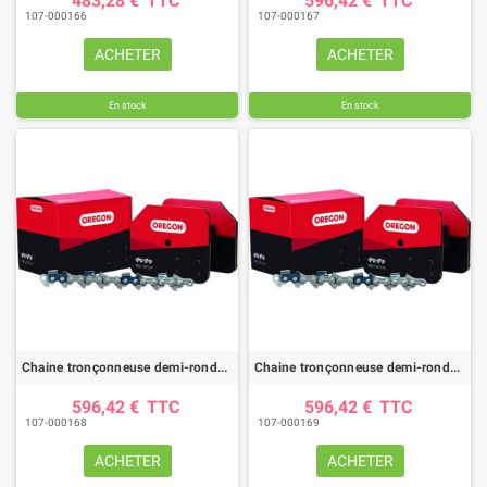
483,28 €
TTC
596,42 €
TTC
107-000166
107-000167
ACHETER
ACHETER
En stock
En stock
Chaine tronçonneuse demi-ronde OREGON 21BPX /pas .325" / jauge .058"(1.5mm) -rouleau 100 pieds
Chaine tronçonneuse demi-ronde OREGON 22BPX /pas .325" / jauge .063"(1.6mm) -rouleau 100 pieds
596,42 €
TTC
596,42 €
TTC
107-000168
107-000169
ACHETER
ACHETER