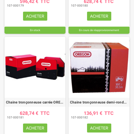
596,42 €
TTC
628,74 €
TTC
107-000179
107-000180
ACHETER
ACHETER
En stock
En cours de réapprovisionnement
Chaine tronçonneuse carrée OREGON 75EXL /pas 3/8"PRO / jauge .063"(1.6mm) - rouleau 100 pieds
Chaine tronçonneuse demi-ronde OREGON 90PX /pas 3/8"LP / jauge .043"(1.1mm) - rouleau 25 pieds
628,74 €
TTC
136,91 €
TTC
107-000181
107-000182
ACHETER
ACHETER