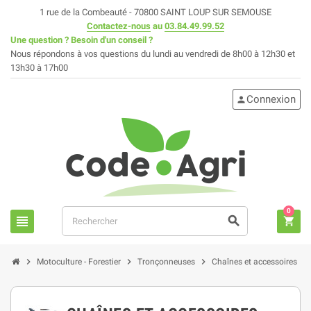
1 rue de la Combeauté - 70800 SAINT LOUP SUR SEMOUSE
Contactez-nous
au
03.84.49.99.52
Une question ? Besoin d'un conseil ?
Nous répondons à vos questions du lundi au vendredi de 8h00 à 12h30 et
13h30 à 17h00
Connexion
person
0
view_headline
search
shopping_cart
chevron_right
chevron_right
chevron_right
Motoculture - Forestier
Tronçonneuses
Chaînes et accessoires