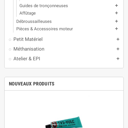
Guides de tronçonneuses
add
Affûtage
add
Débroussailleuses
add
Pièces & Accessoires moteur
add
Petit Matériel
add
Méthanisation
add
Atelier & EPI
add
NOUVEAUX PRODUITS