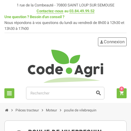
1 rue de la Combeauté - 70800 SAINT LOUP SUR SEMOUSE
Contactez-nous
au
03.84.49.99.52
Une question ? Besoin d'un conseil ?
Nous répondons à vos questions du lundi au vendredi de 8h00 à 12h30 et
13h30 à 17h00
Connexion
person
0
view_headline
search
shopping_cart
chevron_right
chevron_right
chevron_right
Pièces tracteur
Moteur
poulie de vilebrequin