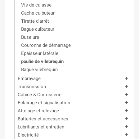
Vis de culasse
Cache culbuteur
Tirette d'arrêt
Bague culbuteur
Buselure
Couronne de démarrage
Epaisseur latérale
poulie de vilebrequin
Bague vilebrequin
Embrayage
add
Transmission
add
Cabine & Carrosserie
add
Eclairage et signalisation
add
Attelage et relevage
add
Batteries et accessoires
add
Lubrifiants et entretien
add
Electricité
add