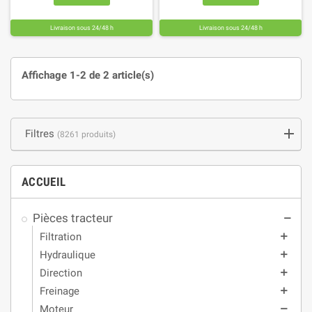
Livraison sous 24/48 h
Livraison sous 24/48 h
Affichage 1-2 de 2 article(s)
Filtres
(8261 produits)
ACCUEIL
Pièces tracteur
remove
Filtration
add
Hydraulique
add
Direction
add
Freinage
add
Moteur
remove