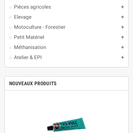
Pièces agricoles
add
Elevage
add
Motoculture - Forestier
add
Petit Matériel
add
Méthanisation
add
Atelier & EPI
add
NOUVEAUX PRODUITS