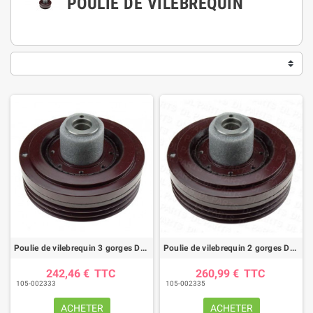
POULIE DE VILEBREQUIN
Poulie de vilebrequin 3 gorges DEUTZ
Poulie de vilebrequin 2 gorges DEUTZ
242,46 €
TTC
260,99 €
TTC
105-002333
105-002335
ACHETER
ACHETER