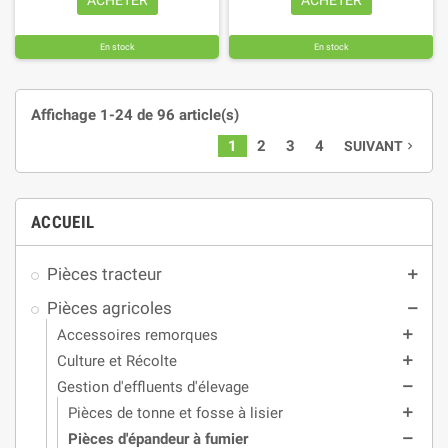
En stock
En stock
Affichage 1-24 de 96 article(s)
1
2
3
4
SUIVANT
navigate_next
ACCUEIL
Pièces tracteur
add
Pièces agricoles
remove
Accessoires remorques
add
Culture et Récolte
add
Gestion d'effluents d'élevage
remove
Pièces de tonne et fosse à lisier
add
Pièces d'épandeur à fumier
remove