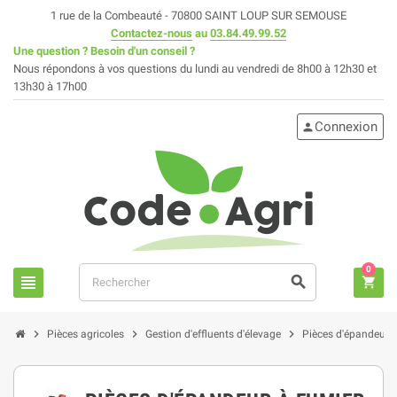
1 rue de la Combeauté - 70800 SAINT LOUP SUR SEMOUSE
Contactez-nous
au
03.84.49.99.52
Une question ? Besoin d'un conseil ?
Nous répondons à vos questions du lundi au vendredi de 8h00 à 12h30 et
13h30 à 17h00
Connexion
person
0
view_headline
search
shopping_cart
chevron_right
chevron_right
chevron_right
Pièces agricoles
Gestion d'effluents d'élevage
Pièces d'épandeur à