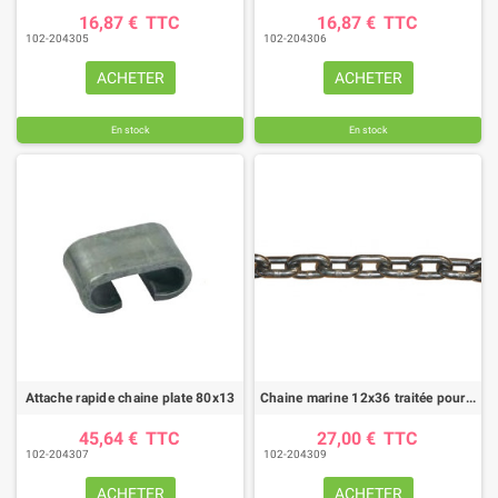
16,87 €
TTC
16,87 €
TTC
102-204305
102-204306
ACHETER
ACHETER
En stock
En stock
Attache rapide chaine plate 80x13
Chaine marine 12x36 traitée pour épandeur
45,64 €
TTC
27,00 €
TTC
102-204307
102-204309
ACHETER
ACHETER