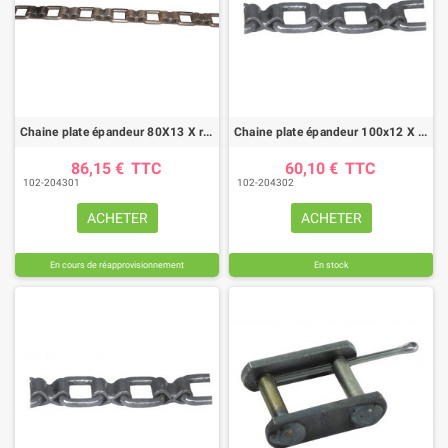
Chaine plate épandeur 80X13 X renforcée
Chaine plate épandeur 100x12 X renforcée
86,15 €
TTC
60,10 €
TTC
102-204301
102-204302
ACHETER
ACHETER
En cours de réapprovisionnement
En stock