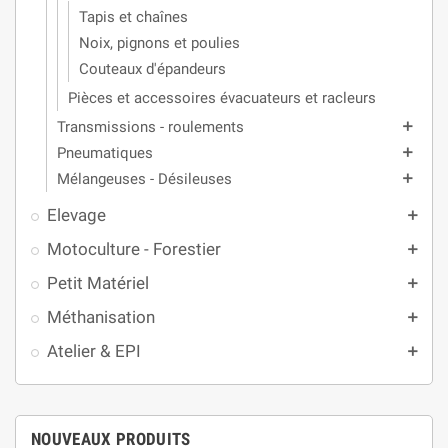
Tapis et chaînes
Noix, pignons et poulies
Couteaux d'épandeurs
Pièces et accessoires évacuateurs et racleurs
Transmissions - roulements
add
Pneumatiques
add
Mélangeuses - Désileuses
add
Elevage
add
Motoculture - Forestier
add
Petit Matériel
add
Méthanisation
add
Atelier & EPI
add
NOUVEAUX PRODUITS