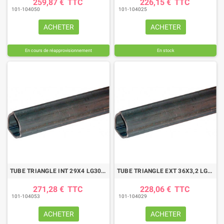
259,87 €
TTC
226,15 €
TTC
101-104050
101-104025
ACHETER
ACHETER
En cours de réapprovisionnement
En stock
TUBE TRIANGLE INT 29X4 LG3000
TUBE TRIANGLE EXT 36X3,2 LG3000
271,28 €
TTC
228,06 €
TTC
101-104053
101-104029
ACHETER
ACHETER