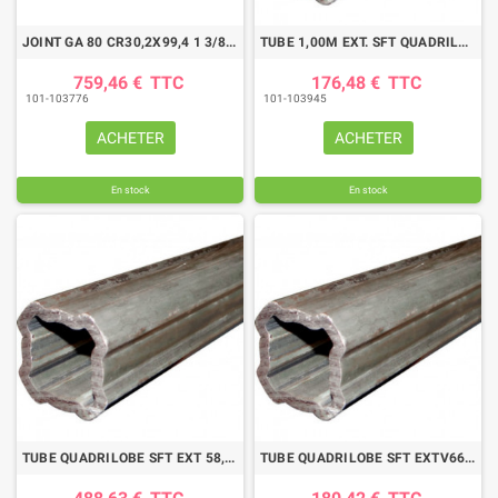
JOINT GA 80 CR30,2X99,4 1 3/8 6C TUBE TRIANGLE 54
TUBE 1,00M EXT. SFT QUADRILOBE 58,2X3,25 BYPY
759,46 €
TTC
176,48 €
TTC
101-103776
101-103945
ACHETER
ACHETER
En stock
En stock
TUBE QUADRILOBE SFT EXT 58,2X3,25 LG3000
TUBE QUADRILOBE SFT EXTV66X3,5 LG1000