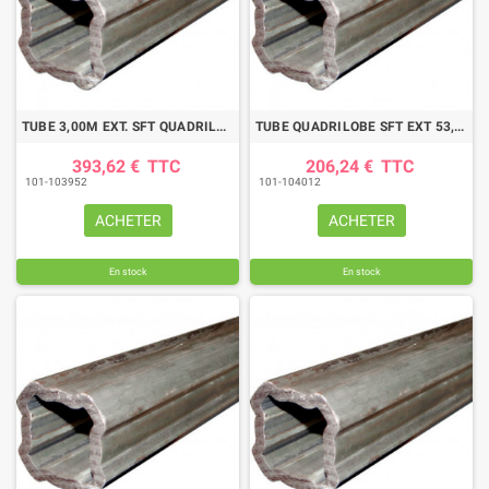
TUBE 3,00M EXT. SFT QUADRILOBE 53,9X3,25 BYPY
TUBE QUADRILOBE SFT EXT 53,9X3 LG1500
393,62 €
TTC
206,24 €
TTC
101-103952
101-104012
ACHETER
ACHETER
En stock
En stock