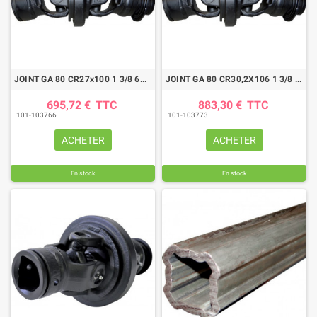
JOINT GA 80 CR27x100 1 3/8 6C TUBE QUADRILOBE 53,9
JOINT GA 80 CR30,2X106 1 3/8 6C TUBE QUADRILOBE SFT 58,2
695,72 €
TTC
883,30 €
TTC
101-103766
101-103773
ACHETER
ACHETER
En stock
En stock