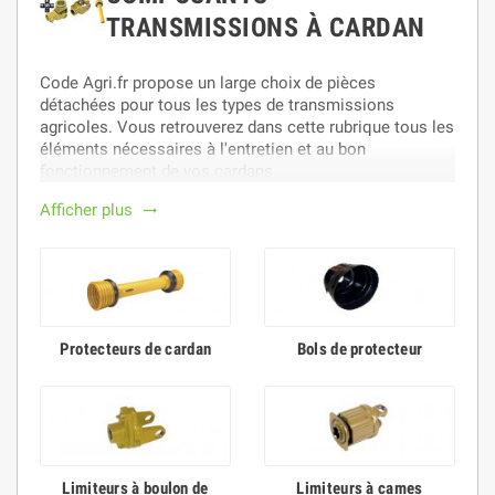
TRANSMISSIONS À CARDAN
Code Agri.fr propose un large choix de pièces
détachées pour tous les types de transmissions
agricoles. Vous retrouverez dans cette rubrique tous les
éléments nécessaires à l'entretien et au bon
fonctionnement de vos cardans.
Un large choix de croisillons, de mâchoires, de tubes et
Afficher plus
trending_flat
d'éléments de sécurité des plus grandes marques, mais
également des pièces adaptables de qualité aux
meilleurs prix.
Commandez sur Code Agri.fr, le spécialiste de la vente
en ligne de pièces détachées agricoles.
Protecteurs de cardan
Bols de protecteur
Limiteurs à boulon de
Limiteurs à cames