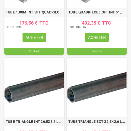
TUBE 1,00M INT. SFT QUADRILOBE 51,2X5 BYPY
TUBE QUADRILOBE SFT INT 51,2X5 LG3000
176,56 €
TTC
492,35 €
TTC
101-103948
101-104016
ACHETER
ACHETER
En stock
En stock
TUBE TRIANGLE INT 26,5X3,5 LG3000
TUBE TRIANGLE EXT 32,5X2,6 LG3000