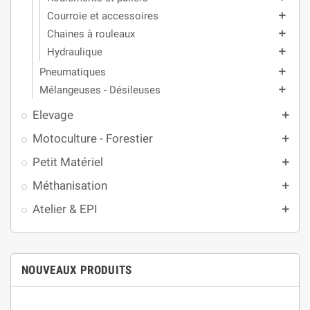
Courroie et accessoires
add
Chaines à rouleaux
add
Hydraulique
add
Pneumatiques
add
Mélangeuses - Désileuses
add
Elevage
add
Motoculture - Forestier
add
Petit Matériel
add
Méthanisation
add
Atelier & EPI
add
NOUVEAUX PRODUITS