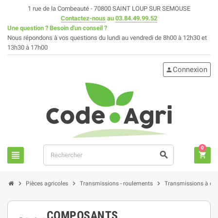
1 rue de la Combeauté - 70800 SAINT LOUP SUR SEMOUSE
Contactez-nous
au
03.84.49.99.52
Une question ? Besoin d'un conseil ?
Nous répondons à vos questions du lundi au vendredi de 8h00 à 12h30 et
13h30 à 17h00
Connexion
person
0
view_headline
search
shopping_cart
chevron_right
chevron_right
chevron_right
Pièces agricoles
Transmissions - roulements
Transmissions à ca
COMPOSANTS