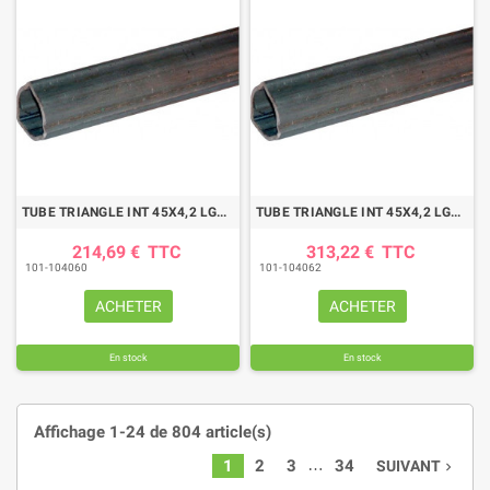
TUBE TRIANGLE INT 45X4,2 LG1500
TUBE TRIANGLE INT 45X4,2 LG3000
214,69 €
TTC
313,22 €
TTC
101-104060
101-104062
ACHETER
ACHETER
En stock
En stock
Affichage 1-24 de 804 article(s)
…
1
2
3
34
SUIVANT
navigate_next