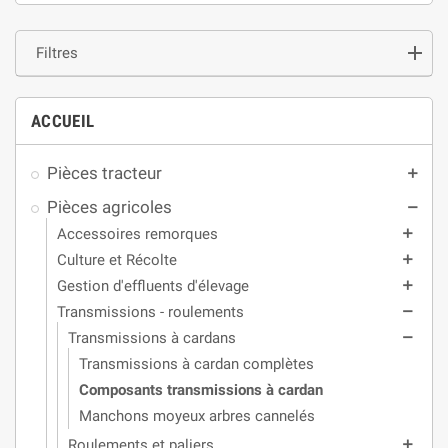
Filtres
ACCUEIL
Pièces tracteur
add
Pièces agricoles
remove
Accessoires remorques
add
Culture et Récolte
add
Gestion d'effluents d'élevage
add
Transmissions - roulements
remove
Transmissions à cardans
remove
Transmissions à cardan complètes
Composants transmissions à cardan
Manchons moyeux arbres cannelés
Roulements et paliers
add