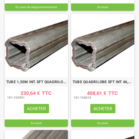
En cours de réapprovisionnement
En stock
TUBE 1,50M INT. SFT QUADRILOBE 46,9X4,5 BYPY
TUBE QUADRILOBE SFT INT 46,9X4,4 LG3000
230,64 €
TTC
408,61 €
TTC
101-103951
101-104015
ACHETER
ACHETER
En stock
En stock