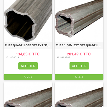
TUBE QUADRILOBE SFT EXT 53,9X3,25 LG1000
TUBE 1,50M EXT. SFT QUADRILOBE 53,9X3,25 BYPY
134,63 €
TTC
201,49 €
TTC
101-104011
101-103949
ACHETER
ACHETER
En stock
En stock