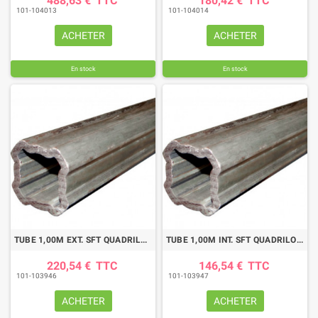
488,63 €
TTC
180,42 €
TTC
101-104013
101-104014
ACHETER
ACHETER
En stock
En stock
TUBE 1,00M EXT. SFT QUADRILOBE 70,2X4 BYPY
TUBE 1,00M INT. SFT QUADRILOBE 46,9X4,5 BYPY
220,54 €
TTC
146,54 €
TTC
101-103946
101-103947
ACHETER
ACHETER