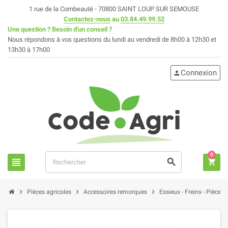
1 rue de la Combeauté - 70800 SAINT LOUP SUR SEMOUSE
Contactez-nous
au
03.84.49.99.52
Une question ? Besoin d'un conseil ?
Nous répondons à vos questions du lundi au vendredi de 8h00 à 12h30 et
13h30 à 17h00
Connexion
person
0
view_headline
search
shopping_cart
chevron_right
chevron_right
chevron_right
Pièces agricoles
Accessoires remorques
Essieux - Freins - Pièces