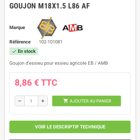
GOUJON M18X1.5 L86 AF
Marque
Référence
102-101081
En stock
check
Goujon d'essieu pour essieu agricole EB / AMB
8,86 €
TTC
shopping_cart
remove
add
AJOUTER AU PANIER
VOIR LE DESCRIPTIF TECHNIQUE