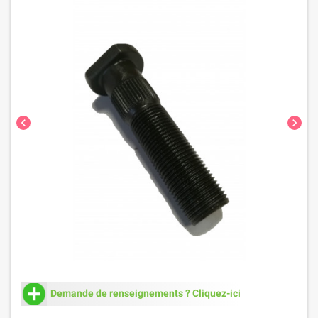
chevron_left
chevron_right
Demande de renseignements ? Cliquez-ici