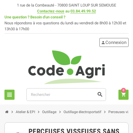
1 rue de la Combeauté - 70800 SAINT LOUP SUR SEMOUSE
Contactez-nous
au
03.84.49.99.52
Une question ? Besoin d'un conseil ?
Nous répondons à vos questions du lundi au vendredi de 8h00 à 12h30 et
13h30 à 17h00
Connexion
person
0
view_headline
search
shopping_cart
chevron_right
chevron_right
chevron_right
chevron_right
Atelier & EPI
Outillage
Outillage électroportatif
Perceuses visse
PERCEUSES VISSEUSES SANS