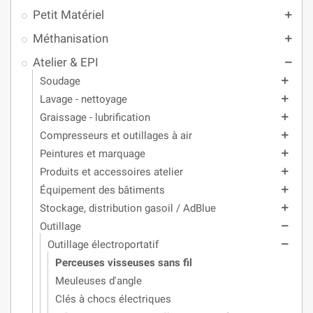
Petit Matériel
add
Méthanisation
add
Atelier & EPI
remove
Soudage
add
Lavage - nettoyage
add
Graissage - lubrification
add
Compresseurs et outillages à air
add
Peintures et marquage
add
Produits et accessoires atelier
add
Équipement des bâtiments
add
Stockage, distribution gasoil / AdBlue
add
Outillage
remove
Outillage électroportatif
remove
Perceuses visseuses sans fil
Meuleuses d'angle
Clés à chocs électriques