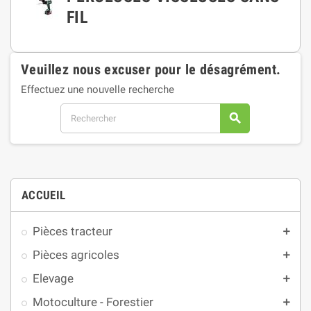
FIL
Veuillez nous excuser pour le désagrément.
Effectuez une nouvelle recherche
search
ACCUEIL
Pièces tracteur
add
Pièces agricoles
add
Elevage
add
Motoculture - Forestier
add