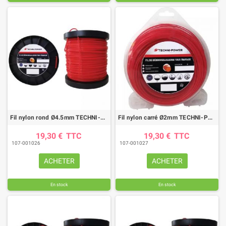
Fil nylon rond Ø4.5mm TECHNI-POWER (22M)
Fil nylon carré Ø2mm TECHNI-POWER (80M)
19,30 €
TTC
19,30 €
TTC
107-001026
107-001027
ACHETER
ACHETER
En stock
En stock