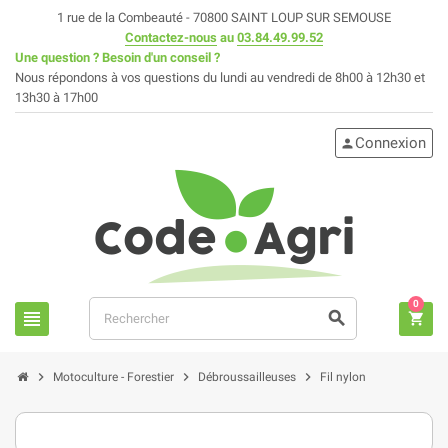
1 rue de la Combeauté - 70800 SAINT LOUP SUR SEMOUSE
Contactez-nous
au
03.84.49.99.52
Une question ? Besoin d'un conseil ?
Nous répondons à vos questions du lundi au vendredi de 8h00 à 12h30 et
13h30 à 17h00
Connexion
person
0
view_headline
search
shopping_cart
chevron_right
chevron_right
chevron_right
Motoculture - Forestier
Débroussailleuses
Fil nylon