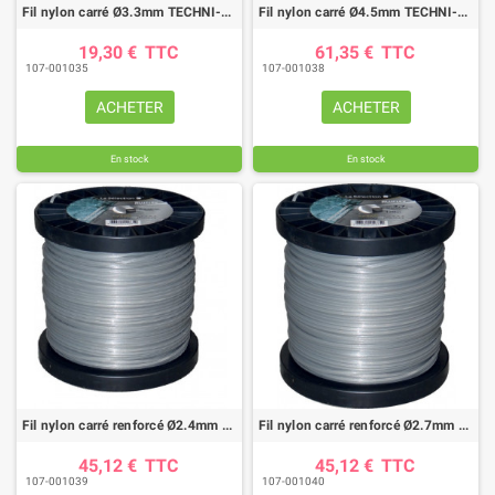
Fil nylon carré Ø3.3mm TECHNI-POWER (35M)
Fil nylon carré Ø4.5mm TECHNI-POWER (98M)
19,30 €
TTC
61,35 €
TTC
107-001035
107-001038
ACHETER
ACHETER
En stock
En stock
Fil nylon carré renforcé Ø2.4mm ALUFLEX pour débroussailleuse (bobine 140M)
Fil nylon carré renforcé Ø2.7mm ALUFLEX pour débroussailleuse (bobine 120M)
45,12 €
TTC
45,12 €
TTC
107-001039
107-001040