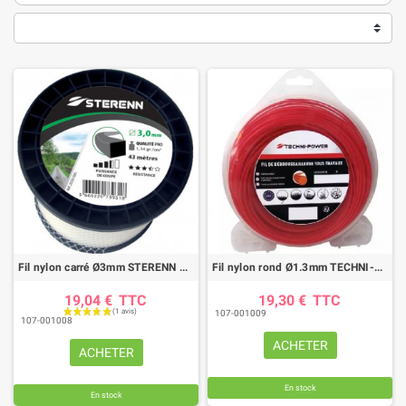
Fil nylon carré Ø3mm STERENN pour débroussailleuse (bobine 43M)
Fil nylon rond Ø1.3mm TECHNI-POWER (100M)
19,04 €
TTC
19,30 €
TTC
107-001009
107-001008
ACHETER
ACHETER
En stock
En stock