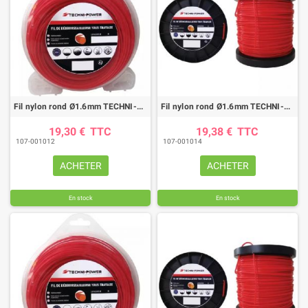
Fil nylon rond Ø1.6mm TECHNI-POWER (90M)
Fil nylon rond Ø1.6mm TECHNI-POWER (100M)
19,30 €
TTC
19,38 €
TTC
107-001012
107-001014
ACHETER
ACHETER
En stock
En stock
(1 avis)