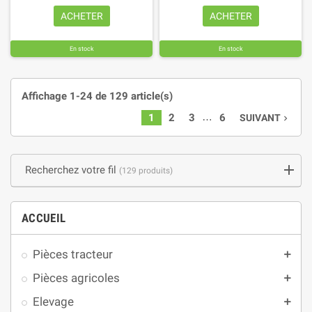
ACHETER
ACHETER
En stock
En stock
Affichage 1-24 de 129 article(s)
…
1
2
3
6
SUIVANT
navigate_next
Recherchez votre fil
(129 produits)
ACCUEIL
Pièces tracteur
add
Pièces agricoles
add
Elevage
add