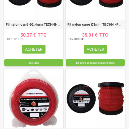
Fil nylon carré Ø2.4mm TECHNI-POWER (207M)
Fil nylon carré Ø3mm TECHNI-POWER (88M)
50,37 €
TTC
35,81 €
TTC
107-001031
107-001033
ACHETER
ACHETER
En stock
En cours de réapprovisionnement