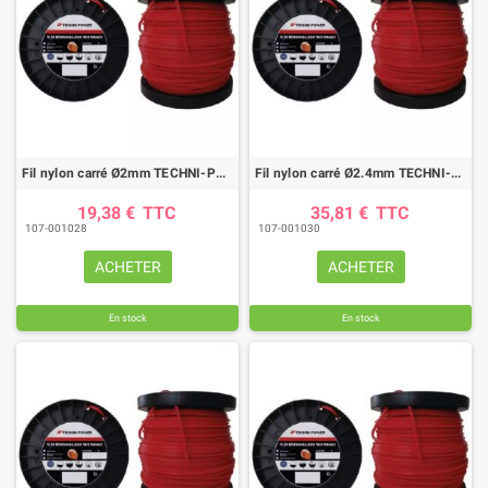
Fil nylon carré Ø2mm TECHNI-POWER (120M)
Fil nylon carré Ø2.4mm TECHNI-POWER (137M)
19,38 €
TTC
35,81 €
TTC
107-001028
107-001030
ACHETER
ACHETER
En stock
En stock