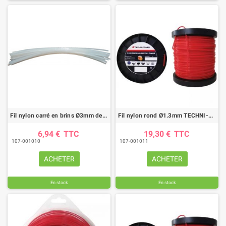
Fil nylon carré en brins Ø3mm de 30cm pour débroussailleuse (sachet de 30)
Fil nylon rond Ø1.3mm TECHNI-POWER (100M)
6,94 €
TTC
19,30 €
TTC
107-001010
107-001011
ACHETER
ACHETER
En stock
En stock