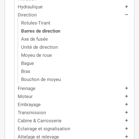
Hydraulique
add
Direction
remove
Rotules-Tirant
Barres de direction
Axe de fusée
Unité de direction
Moyeu de roue
Bague
Bras
Bouchon de moyeu
Freinage
add
Moteur
add
Embrayage
add
Transmission
add
Cabine & Carrosserie
add
Eclairage et signalisation
add
Attelage et relevage
add