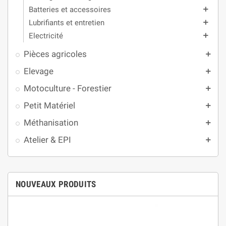
Batteries et accessoires
add
Lubrifiants et entretien
add
Electricité
add
Pièces agricoles
add
Elevage
add
Motoculture - Forestier
add
Petit Matériel
add
Méthanisation
add
Atelier & EPI
add
NOUVEAUX PRODUITS