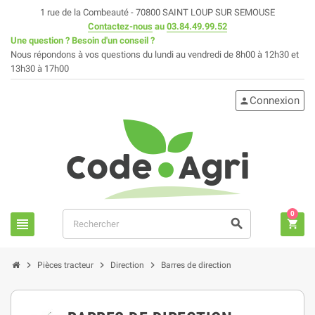
1 rue de la Combeauté - 70800 SAINT LOUP SUR SEMOUSE
Contactez-nous
au
03.84.49.99.52
Une question ? Besoin d'un conseil ?
Nous répondons à vos questions du lundi au vendredi de 8h00 à 12h30 et
13h30 à 17h00
Connexion
person
0
view_headline
search
shopping_cart
chevron_right
chevron_right
chevron_right
Pièces tracteur
Direction
Barres de direction