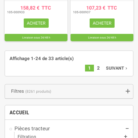
158,82 €
TTC
107,23 €
TTC
105-000933
105-000937
ACHETER
ACHETER
Livraison sous 24/48 h
Livraison sous 24/48 h
Affichage 1-24 de 33 article(s)
1
2
SUIVANT
navigate_next
Filtres
(8261 produits)
ACCUEIL
Pièces tracteur
remove
Filtration
add