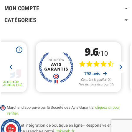
MON COMPTE
CATÉGORIES
Marchand approuvé par la Société des Avis Garantis,
cliquez ici pour
vérifier
.
Création et intégration de boutique en ligne - Responsive en
9.6
/10
Bourgogne Franche-Comté
™ikiweb.fr
798 avis