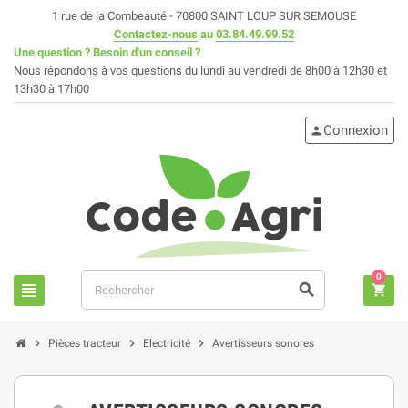
1 rue de la Combeauté - 70800 SAINT LOUP SUR SEMOUSE
Contactez-nous
au
03.84.49.99.52
Une question ? Besoin d'un conseil ?
Nous répondons à vos questions du lundi au vendredi de 8h00 à 12h30 et
13h30 à 17h00
Connexion
person
0
view_headline
search
shopping_cart
chevron_right
chevron_right
chevron_right
Pièces tracteur
Electricité
Avertisseurs sonores