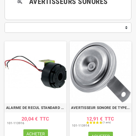
AVERTISSEURS SONORES
ALARME DE RECUL STANDARD 105Dd 12V
AVERTISSEUR SONORE DE TYPE KLAXON 12V 112DB
20,04 €
TTC
12,91 €
TTC
101-113916
101-113914
ACHETER