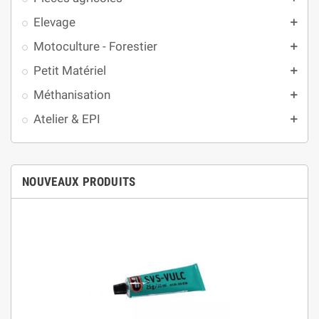
Elevage
add
Motoculture - Forestier
add
Petit Matériel
add
Méthanisation
add
Atelier & EPI
add
NOUVEAUX PRODUITS
(1 avis)