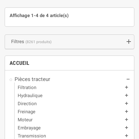
Affichage 1-4 de 4 article(s)
Filtres
(8261 produits)
ACCUEIL
Pièces tracteur
remove
Filtration
add
Hydraulique
add
Direction
add
Freinage
add
Moteur
add
Embrayage
add
Transmission
add