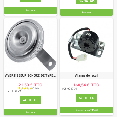
ACHETER
En stock
En stock
AVERTISSEUR SONORE DE TYPE KLAXON 24V 112DB
Alarme de recul
21,50 €
TTC
160,54 €
TTC
105-001794
101-113920
ACHETER
ACHETER
Livraison sous 24/48 h
En stock