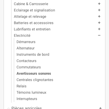
Cabine & Carrosserie
add
Eclairage et signalisation
add
Attelage et relevage
add
Batteries et accessoires
add
Lubrifiants et entretien
add
Electricité
remove
Démarreurs
Alternateur
Instruments de bord
Contacteurs
Commutateurs
Avertisseurs sonores
Centrales clignotantes
Relais
Témoins lumineux
Interrupteurs
Pièces agricoles
add