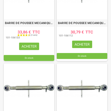
BARRE DE POUSSEE MECANIQUE ROTULE-ROTULE LG 395-645 CAT2
BARRE DE POUSSEE MECANIQUE ROTULE-ROTULE LG 520-750 CAT2
33,86 €
TTC
30,79 €
TTC
101-106112
101-106133
ACHETER
ACHETER
En stock
En stock
(1 avis)