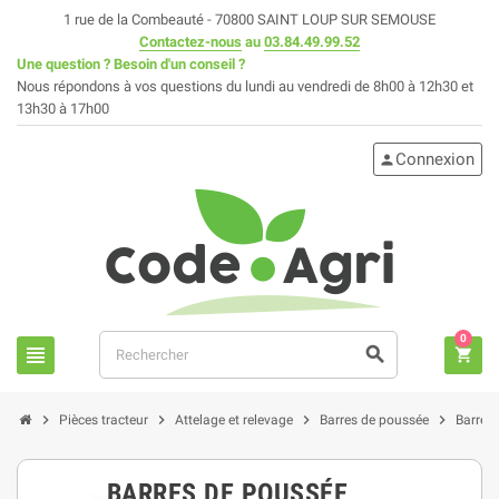
1 rue de la Combeauté - 70800 SAINT LOUP SUR SEMOUSE
Contactez-nous
au
03.84.49.99.52
Une question ? Besoin d'un conseil ?
Nous répondons à vos questions du lundi au vendredi de 8h00 à 12h30 et
13h30 à 17h00
Connexion
person
0
view_headline
search
shopping_cart
chevron_right
chevron_right
chevron_right
chevron_right
Pièces tracteur
Attelage et relevage
Barres de poussée
Barres
BARRES DE POUSSÉE