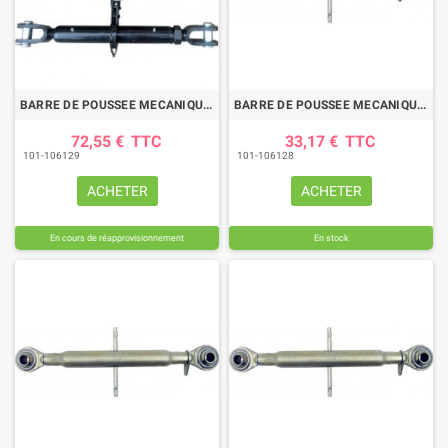
BARRE DE POUSSEE MECANIQUE CHAPE-CHAPE LG 510-710 CAT2
BARRE DE POUSSEE MECANIQUE ROTULE-ROTULE LG 350-475 CAT2
72,55 €
TTC
33,17 €
TTC
101-106129
101-106128
ACHETER
ACHETER
En cours de réapprovisionnement
En stock