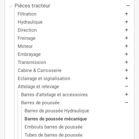
Pièces tracteur
remove
Filtration
add
Hydraulique
add
Direction
add
Freinage
add
Moteur
add
Embrayage
add
Transmission
add
Cabine & Carrosserie
add
Eclairage et signalisation
add
Attelage et relevage
remove
Barres d'attelage et accessoires
add
Barres de poussée
remove
Barres de poussée Hydraulique
Barres de poussée mécanique
Embouts barres de poussée
Tubes de barres de poussée