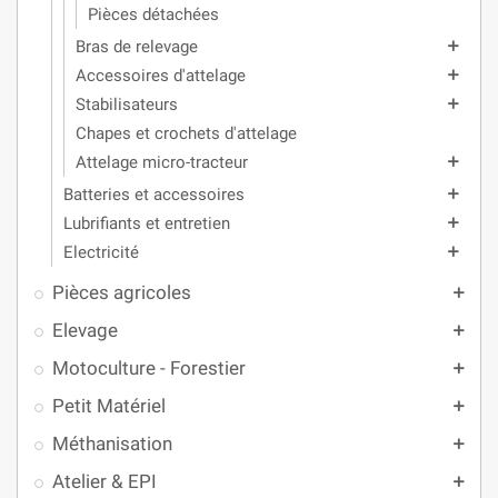
Pièces détachées
Bras de relevage
add
Accessoires d'attelage
add
Stabilisateurs
add
Chapes et crochets d'attelage
Attelage micro-tracteur
add
Batteries et accessoires
add
Lubrifiants et entretien
add
Electricité
add
Pièces agricoles
add
Elevage
add
Motoculture - Forestier
add
Petit Matériel
add
Méthanisation
add
Atelier & EPI
add