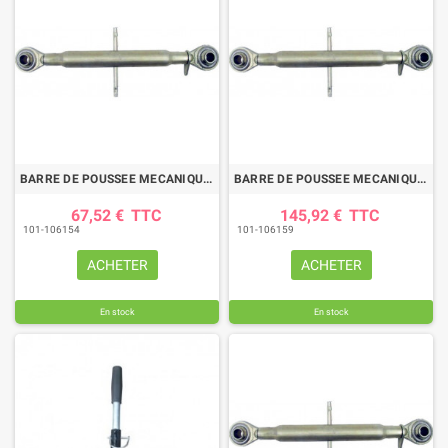
(1 avis)
BARRE DE POUSSEE MECANIQUE ROTULE-ROTULE LG 1060-1270 CAT2
BARRE DE POUSSEE MECANIQUE ROTULE-ROTULE LG 845-1060 CAT2
67,52 €
TTC
145,92 €
TTC
101-106154
101-106159
ACHETER
ACHETER
En stock
En stock