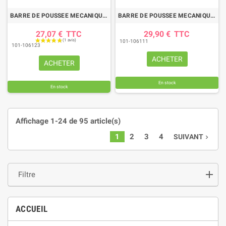
BARRE DE POUSSEE MECANIQUE ROTULE-ROTULE LG 340-500 CAT1
BARRE DE POUSSEE MECANIQUE ROTULE-ROTULE LG 400-550 CAT1
(2 avis)
27,07 €
TTC
29,90 €
TTC
101-106111
101-106123
ACHETER
ACHETER
En stock
En stock
Affichage 1-24 de 95 article(s)
1
2
3
4
SUIVANT
navigate_next
Filtre
ACCUEIL