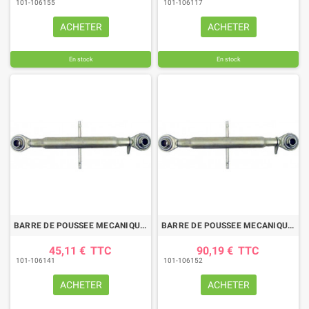
101-106155
101-106117
ACHETER
ACHETER
En stock
En stock
(2 avis)
BARRE DE POUSSEE MECANIQUE ROTULE-ROTULE LG 480-650 CAT2
BARRE DE POUSSEE MECANIQUE ROTULE-ROTULE LG 560-850 CAT3
45,11 €
TTC
90,19 €
TTC
101-106141
101-106152
ACHETER
ACHETER