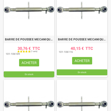
BARRE DE POUSSEE MECANIQUE ROTULE-ROTULE LG 330-450 CAT1
BARRE DE POUSSEE MECANIQUE ROTULE-ROTULE LG 340-460 CAT2
30,76 €
TTC
40,15 €
TTC
101-106116
101-106109
ACHETER
ACHETER
En stock
En stock