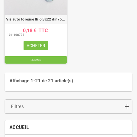
Vis auto foreuse th 6.3x22 din7504 ac zi
0,18 €
TTC
101-108798
ACHETER
En stock
Affichage 1-21 de 21 article(s)
Filtres
ACCUEIL