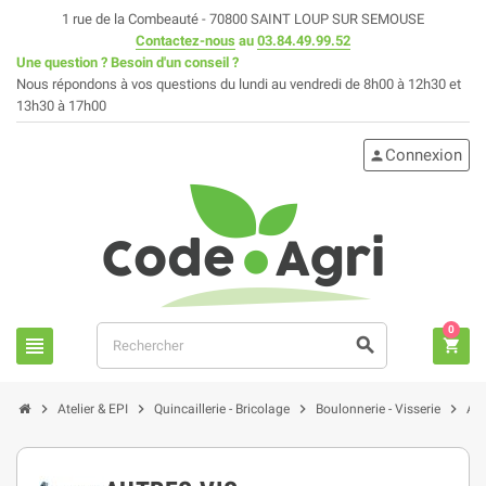
1 rue de la Combeauté - 70800 SAINT LOUP SUR SEMOUSE
Contactez-nous
au
03.84.49.99.52
Une question ? Besoin d'un conseil ?
Nous répondons à vos questions du lundi au vendredi de 8h00 à 12h30 et
13h30 à 17h00
Connexion
person
0
view_headline
search
shopping_cart
chevron_right
chevron_right
chevron_right
chevron_right
Atelier & EPI
Quincaillerie - Bricolage
Boulonnerie - Visserie
Aut