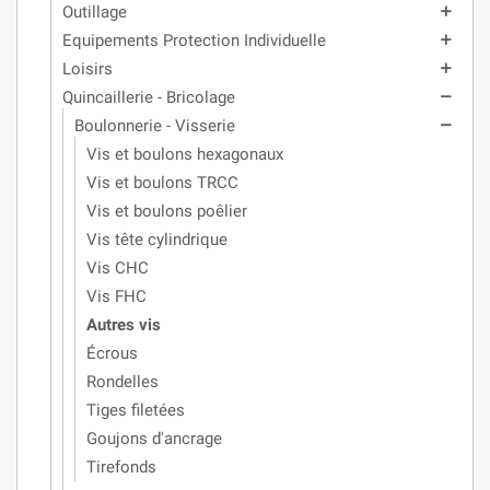
Outillage
add
Equipements Protection Individuelle
add
Loisirs
add
Quincaillerie - Bricolage
remove
Boulonnerie - Visserie
remove
Vis et boulons hexagonaux
Vis et boulons TRCC
Vis et boulons poêlier
Vis tête cylindrique
Vis CHC
Vis FHC
Autres vis
Écrous
Rondelles
Tiges filetées
Goujons d'ancrage
Tirefonds