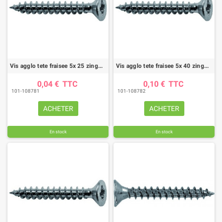
Vis agglo tete fraisee 5x 25 zingue (boite de 200)
Vis agglo tete fraisee 5x 40 zingue (boite de 200)
0,04 €
TTC
0,10 €
TTC
101-108781
101-108782
ACHETER
ACHETER
En stock
En stock