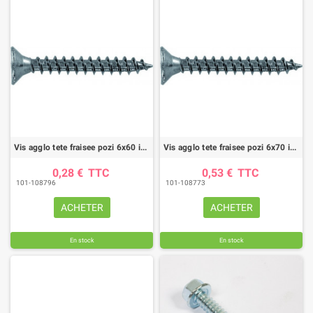
Vis agglo tete fraisee pozi 6x60 inox a2 (boite de 50)
Vis agglo tete fraisee pozi 6x70 inox a2 (boite de 50)
0,28 €
TTC
0,53 €
TTC
101-108796
101-108773
ACHETER
ACHETER
En stock
En stock