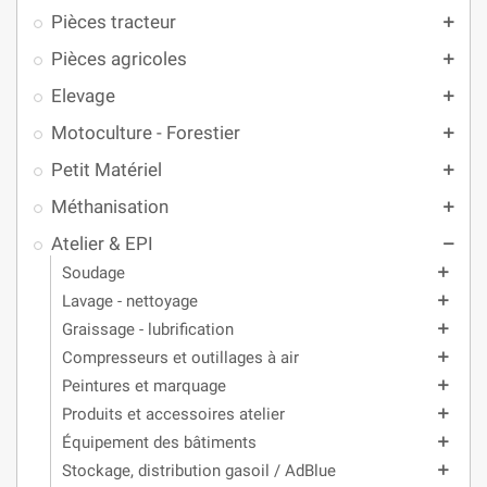
Pièces tracteur
add
Pièces agricoles
add
Elevage
add
Motoculture - Forestier
add
Petit Matériel
add
Méthanisation
add
Atelier & EPI
remove
Soudage
add
Lavage - nettoyage
add
Graissage - lubrification
add
Compresseurs et outillages à air
add
Peintures et marquage
add
Produits et accessoires atelier
add
Équipement des bâtiments
add
Stockage, distribution gasoil / AdBlue
add