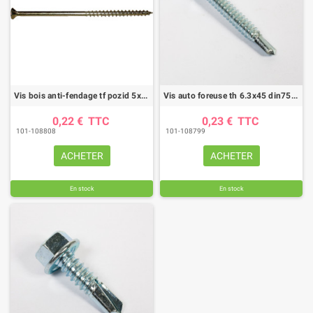
Vis bois anti-fendage tf pozid 5x80 zingue (boite de 250)
Vis auto foreuse th 6.3x45 din7504 ac zi
0,22 €
TTC
0,23 €
TTC
101-108808
101-108799
ACHETER
ACHETER
En stock
En stock